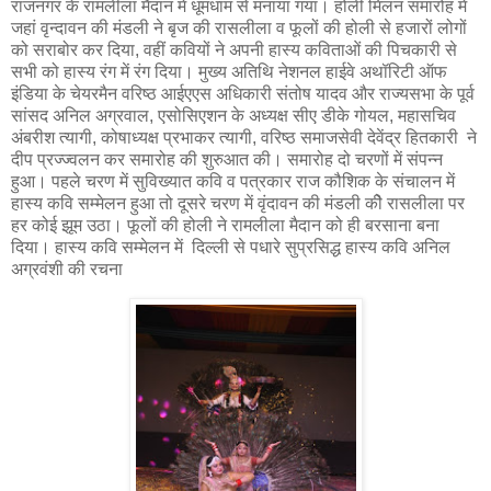
राजनगर के रामलीला मैदान में धूमधाम से मनाया गया। होली मिलन समारोह में
जहां वृन्दावन की मंडली ने बृज की रासलीला व फूलों की होली से हजारों लोगों
को सराबोर कर दिया, वहीं कवियों ने अपनी हास्य कविताओं की पिचकारी से
सभी को हास्य रंग में रंग दिया। मुख्य अतिथि नेशनल हाईवे अथॉरिटी ऑफ
इंडिया के चेयरमैन वरिष्ठ आईएएस अधिकारी संतोष यादव और राज्यसभा के पूर्व
सांसद अनिल अग्रवाल, एसोसिएशन के अध्यक्ष सीए डीके गोयल, महासचिव
अंबरीश त्यागी, कोषाध्यक्ष प्रभाकर त्यागी, वरिष्ठ समाजसेवी देवेंद्र हितकारी ने
दीप प्रज्ज्वलन कर समारोह की शुरुआत की। समारोह दो चरणों में संपन्न
हुआ। पहले चरण में सुविख्यात कवि व पत्रकार राज कौशिक के संचालन में
हास्य कवि सम्मेलन हुआ तो दूसरे चरण में वृंदावन की मंडली कीे रासलीला पर
हर कोई झूम उठा। फूलों की होली ने रामलीला मैदान को ही बरसाना बना
दिया। हास्य कवि सम्मेलन में दिल्ली से पधारे सुप्रसिद्ध हास्य कवि अनिल
अग्रवंशी की रचना