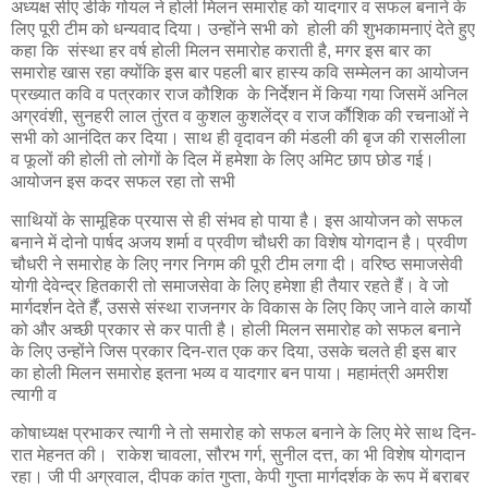
अध्यक्ष सीए डीके गोयल ने होली मिलन समारोह को यादगार व सफल बनाने के
लिए पूरी टीम को धन्यवाद दिया। उन्होंने सभी को होली की शुभकामनाएं देते हुए
कहा कि संस्था हर वर्ष होली मिलन समारोह कराती है, मगर इस बार का
समारोह खास रहा क्योंकि इस बार पहली बार हास्य कवि सम्मेलन का आयोजन
प्रख्यात कवि व पत्रकार राज कौशिक के निर्देशन में किया गया जिसमें अनिल
अग्रवंशी, सुनहरी लाल तुंरत व कुशल कुशलेंद्र व राज र्काैशिक की रचनाओं ने
सभी को आनंदित कर दिया। साथ ही वृदावन की मंडली की बृज की रासलीला
व फूलों की होली तो लोगों के दिल में हमेशा के लिए अमिट छाप छोड गई।
आयोजन इस कदर सफल रहा तो सभी
साथियों के सामूहिक प्रयास से ही संभव हो पाया है। इस आयोजन को सफल
बनाने में दोनो पार्षद अजय शर्मा व प्रवीण चौधरी का विशेष योगदान है। प्रवीण
चौधरी ने समारोह के लिए नगर निगम की पूरी टीम लगा दी। वरिष्ठ समाजसेवी
योगी देवेन्द्र हितकारी तो समाजसेवा के लिए हमेशा ही तैयार रहते हैं। वे जो
मार्गदर्शन देते र्हैं, उससे संस्था राजनगर के विकास के लिए किए जाने वाले कार्यो
को और अच्छी प्रकार से कर पाती है। होली मिलन समारोह को सफल बनाने
के लिए उन्होंने जिस प्रकार दिन-रात एक कर दिया, उसके चलते ही इस बार
का होली मिलन समारोह इतना भव्य व यादगार बन पाया। महामंत्री अमरीश
त्यागी व
कोषाध्यक्ष प्रभाकर त्यागी ने तो समारोह को सफल बनाने के लिए मेरे साथ दिन-
रात मेहनत की। राकेश चावला, सौरभ गर्ग, सुनील दत्त, का भी विशेष योगदान
रहा। जी पी अग्रवाल, दीपक कांत गुप्ता, केपी गुप्ता मार्गदर्शक के रूप में बराबर