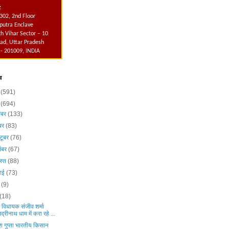
:
302, 2nd Floor
utra Enclave
h Vihar Sector – 10
ad, Uttar Pradesh
 - 201009, INDIA
व
6
(591)
5
(694)
ंबर
(133)
ंबर
(83)
टूबर
(76)
ंबर
(67)
स्त
(88)
लाई
(73)
न
(9)
(18)
 विधायक संजीव शर्मा
बद्रीनाथ धाम में करा रहे ...
श गुप्ता भारतीय किसान