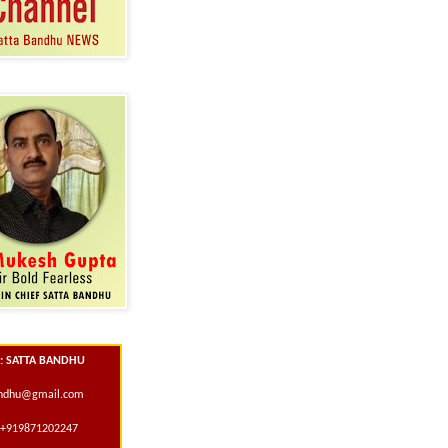
 : SATTA BANDHU
andhu@gmail.com
+919871202247