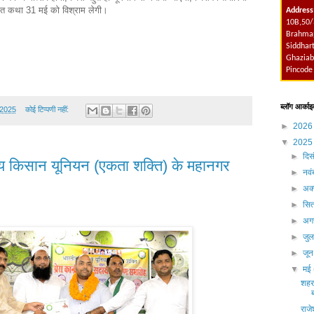
वत कथा 31 मई को विश्राम लेगी।
Address
10B,50/
Brahmap
Siddhart
Ghaziab
Pincode
ब्लॉग आर्काइ
 2025
कोई टिप्पणी नहीं:
►
202
▼
202
►
दिस
तीय किसान यूनियन (एकता शक्ति) के महानगर
►
नव
►
अक्
►
सित
►
अग
►
जु
►
जू
▼
मई
शहर
राजे