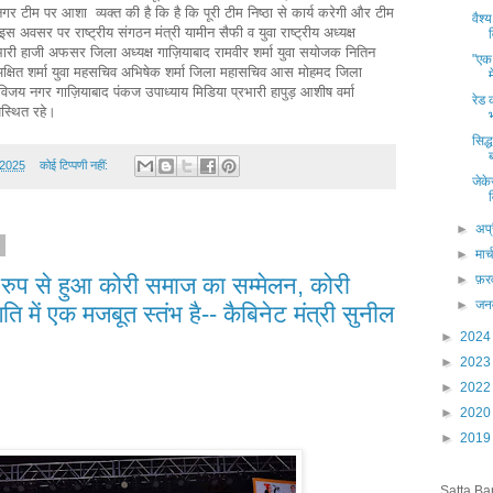
नगर टीम पर आशा व्यक्त की है कि है कि पूरी टीम निष्ठा से कार्य करेगी और टीम
वैश
 अवसर पर राष्ट्रीय संगठन मंत्री यामीन सैफी व युवा राष्ट्रीय अध्यक्ष
्रभारी हाजी अफसर जिला अध्यक्ष गाज़ियाबाद रामवीर शर्मा युवा सयोजक नितिन
"एक 
देश अक्षित शर्मा युवा महसचिव अभिषेक शर्मा जिला महासचिव आस मोहमद जिला
िजय नगर गाज़ियाबाद पंकज उपाध्याय मिडिया प्रभारी हापुड़ आशीष वर्मा
रेड 
स्थित रहे।
सिद्
 2025
कोई टिप्पणी नहीं:
जेक
►
अप्
5
►
मार्
य रुप से हुआ कोरी समाज का सम्मेलन, कोरी
►
फ़र
►
जन
ि में एक मजबूत स्तंभ है-- कैबिनेट मंत्री सुनील
►
202
►
202
►
202
►
202
►
201
Satta Ba