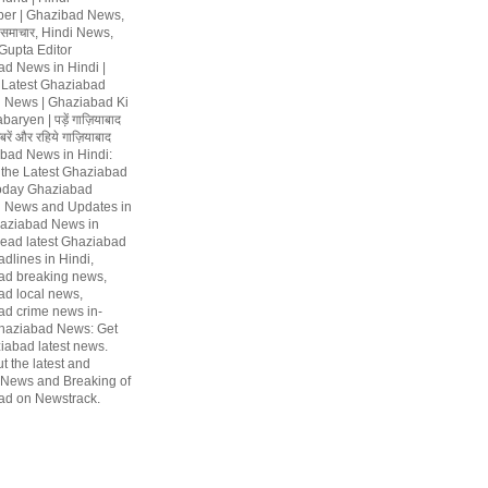
er | Ghazibad News,
 समाचार, Hindi News,
upta Editor
d News in Hindi |
 Latest Ghaziabad
 News | Ghaziabad Ki
ryen | पड़ें गाज़ियाबाद
रें और रहिये गाज़ियाबाद
abad News in Hindi:
 the Latest Ghaziabad
oday Ghaziabad
 News and Updates in
aziabad News in
Read latest Ghaziabad
dlines in Hindi,
ad breaking news,
d local news,
d crime news in-
haziabad News: Get
iabad latest news.
t the latest and
 News and Breaking of
ad on Newstrack.