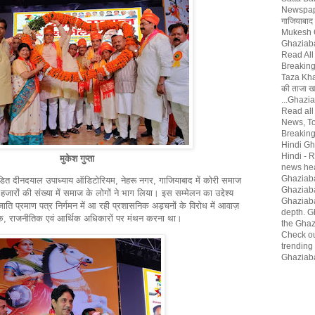
Newspap
गाजियाबाद
Mukesh G
Ghaziaba
Read All
Breaking
Taza Khaba
की ताजा खब
...Ghazi
Read all
News, T
Breaking
Hindi Gh
Hindi - 
मुकेश गुप्ता
news hea
Ghaziab
त दीनदयाल उपाध्याय ऑडिटोरियम, नेहरू नगर, गाजियाबाद में कोरी समाज
Ghaziaba
ं हजारों की संख्या में समाज के लोगों ने भाग लिया। इस सम्मेलन का उद्देश्य
Ghaziaba
ति प्रमाण पत्र निर्गमन में आ रही प्रशासनिक अड़चनों के विरोध में आवाज़
depth. G
, राजनीतिक एवं आर्थिक अधिकारों पर मंथन करना था।
the Ghaz
Check ou
trending
Ghaziab