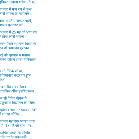
यूनियन (एकता शक्ति) के म...
याबाद में भव्य रुप से हुआ
कोरी समाज का सम्मेलन...
लदेव भारतीय समाज पार्टी,
व्यापार प्रकोष्ठ का ...
याबाद में 25 मई को भव्य रूप
से होगा कोरी समाज ...
ी ऋषभॉचल स्थापना दिवस एवं
२७ वॉं ऋषभदेव पुरस्का...
मई को धूमधाम से मनाया
जाएगा जीवन आशा हॉस्पिटल
क...
दू इकोनॉमिक फोरम,
गाजियाबाद चैप्टर का हुआ
गठन, ...
ेन्द्र सिंह बने इंडियन
काउंसिल ऑफ इंडस्ट्रियल ...
एल सी दिनेश गोयल ने
ठाकुरद्वारा विद्यालय की शिक...
 दूधेश्वर नाथ मठ महादेव मंदिर
में बन रहे कॉरिड...
याबाद महानगर भाजपा द्वारा
17–18 मई को होगा भार...
 धार्मिक रामलीला समिति
कविनगर के सर्वसम्मति ...