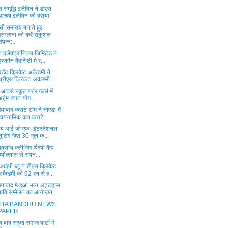
 समृद्धि इलेविन ने डीएस
आरूष इलेविन को हराया
ी समन्वय बनाते हुए
मतगणना को करें सकुशल
संपन्न:...
 इलेक्ट्रॉनिक्स लिमिटेड ने
इस्कॉन वैवसिटी मे र...
इडेंट क्रिकेट अकैडमी ने
थ्रीएस क्रिकेट अकैडमी ...
पी आवर्स स्कूल फॉर गर्ल्स में
अर्हम ध्यान योग ...
याबाद कराटे टीम ने नोएडा में
डायनामिक कप कराटे...
ितीय आई जी एफ- इंटरनेशनल
शूटिंग गेम्स 30 जून क...
िवसीय क्लींजिंग थैरेपी कैंप
हर्षोल्लास से संपन...
आईपी ब्लू ने डीएस क्रिकेट
अकैडमी को 92 रन से ह...
ियाबाद मे हुआ भव्य अट्टहास
कवि सम्मेलन का आयोजन
TTA BANDHU NEWS
PAPER
व बाद सुरक्षा समाज पार्टी में