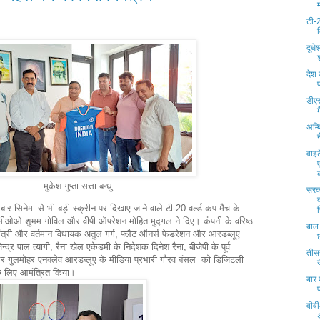
टी-2
दूधे
देश
डीएस
अम्ब
वाइट
मुकेश गुप्ता सत्ता बन्धु
सरक
ार सिनेमा से भी बड़ी स्क्रीन पर दिखाए जाने वाले टी-20 वर्ल्ड कप मैच के
े सीओओ शुभम गोविल और वीपी ऑपरेशन मोहित मुद्गल ने दिए। कंपनी के वरिष्ठ
बाल
्य मंत्री और वर्तमान विधायक अतुल गर्ग, फ्लैट ऑनर्स फेडरेशन और आरडब्लूए
्द्र पाल त्यागी, रैना खेल एकेडमी के निदेशक दिनेश रैना, बीजेपी के पूर्व
तीसर
और गुलमोहर एनक्लेव आरडब्लूए के मीडिया प्रभारी गौरव बंसल को डिजिटली
 के लिए आमंत्रित किया।
बार 
वीवी