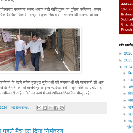
Address
ियाबाद मतगणना स्थल अनाज मंडी गोविंदपुरम का पुलिस कमिश्नर अजय
10B,50/
धिकारी/जिलाधिकारी इन्द्र विक्रम सिंह द्वारा मतगणना की व्यवस्थाओं का
Brahmap
Siddhart
Ghaziab
Pincode
ब्लॉग आर्काइ
►
202
►
202
▼
202
►
दिस
►
नव
न कार्मिकों के बैठने सहित मूलभूत सुविधाओं की व्यवस्थाओं की जानकारी ली और
►
अक्
मियों के तैनाती की भी मानचित्र के द्वारा रूपरेखा देखी।
इस मौके पर एडीएम ई,
अधिकारी सहित निर्वाचन कार्य में लगे अधिकारी/कार्मिक मौजूद रहे।
►
सित
►
अग
►
जु
 2024
कोई टिप्पणी नहीं:
►
जू
▼
मई
पुल
े पहले मैच का दिया निमंत्रण