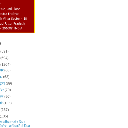
:
302, 2nd Floor
utra Enclave
h Vihar Sector – 10
ad, Uttar Pradesh
 - 201009, INDIA
व
6
(591)
5
(694)
4
(1204)
ंबर
(66)
ंबर
(63)
टूबर
(89)
ंबर
(70)
स्त
(90)
लाई
(135)
न
(137)
(135)
िस कमिश्नर और जिला
निर्वाचन अधिकारी ने लिया