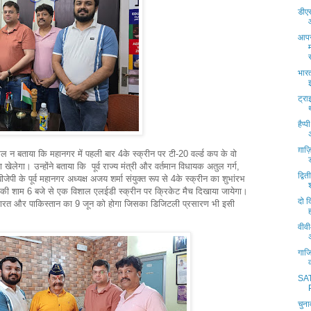
डीएस
आपस
भारत
ट्रा
हैप्
ग़ाज़ि
न बताया कि महानगर में पहली बार 4के स्क्रीन पर टी-20 वर्ल्ड कप के वो
ा खेलेगा। उन्होंने बताया कि पूर्व राज्य मंत्री और वर्तमान विधायक अतुल गर्ग,
द्व
जेपी के पूर्व महानगर अध्यक्ष अजय शर्मा संयुक्त रूप से 4के स्क्रीन का शुभांरभ
ून की शाम 6 बजे से एक विशाल एलईडी स्क्रीन पर क्रिकेट मैच दिखाया जायेगा।
दो द
रत और पाकिस्तान का 9 जून को होगा जिसका डिजिटली प्रसारण भी इसी
वीवी
गाज
SA
चुना