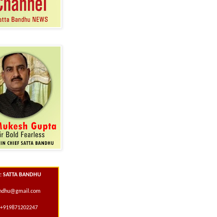
 : SATTA BANDHU
andhu@gmail.com
+919871202247