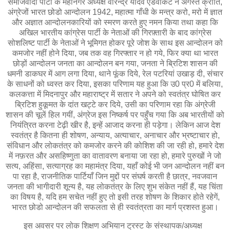
समाजवादी पार्टी के महानगर अध्यक्ष वीरेन्द्र यादव एडवोकेट ने अगस्त क्रांति,
अंग्रेजों भारत छोडो आन्दोलन 1942, महात्मा गाँधी के मन्त्र करो, मरो में ज्ञात
और अज्ञात आन्दोलनकारियों को स्मरण करते हुए नमन किया तथा कहा कि
अखिल भारतीय कांग्रेस पार्टी के नेताओं की गिरफ़्तारी के बाद कांग्रेस
सोशलिष्ट पार्टी के नेताओं ने भूमिगत होकर पूरे जोश के साथ इस आन्दोलन को
कमजोर नहीं होने दिया, जब तक वह गिरफ्तार न हो गये, फिर क्या था भारत
छोड़ों आन्दोलन जनता का आन्दोलन बन गया, जनता ने ब्रिटिश शासन की
धमनी डाकघर में आग लगा दिया, थाने फूंक दिये, रेल पटरियां उखाड़ दी, संचार
के साधनों को ध्वस्त कर दिया, इसका परिणाम यह हुआ कि उ0 प्र0 में बलिया,
कलकत्ता में मिदनापुर और महाराष्ट्र में सतार ने अपने को स्वतंत्र घोषित कर
ब्रिटिश हुकूमत के दांत खट्टे कर दिये, उसी का परिणाम रहा कि अंग्रेजी
शासन की चूलें हिल गयीं, अंग्रेज इस निष्कर्ष पर पहुँच गया कि अब भारतीयों को
नियंत्रित करना टेढ़ी खीर है, इन्हें आजाद करना ही पड़ेगा। लेकिन आज देश
स्वतंत्र है कितना ही शोषण, अन्याय, अत्याचार, अनाचार और भ्रष्टाचार हो,
संविधान और लोकतंत्र को कमजोर करने की कोशिश की जा रही हो, हमारे देश
में नफ़रत और असहिष्णुता का वातावरण बनाया जा रहा हो, हमारे पुरुखों ने जो
सत्य, अहिंसा, सत्याग्रह का महामंत्र दिया, यहाँ कोई भी जन आन्दोलन नहीं बन
पा रहा है, राजनीतिक पार्टियाँ जिन मुद्दों पर संघर्ष करती है छात्र, नवजवान
जनता की भागीदारी शून्य है, यह लोकतंत्र के लिए शुभ संकेत नहीं हैं, यह चिंता
का विषय है, यदि हम सचेत नहीं हुए तो इसी तरह शोषण के शिकार होते रहेगें,
भारत छोडो आन्दोलन की सफलता से ही स्वतंत्रता का मार्ग प्रशस्त हुआ।
इस अवसर पर लोक शिक्षण अभियान ट्रस्ट के संस्थापक/अध्यक्ष