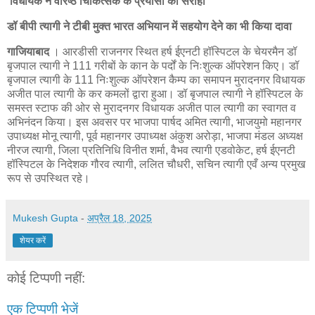
विधायक ने वरिष्ठ चिकित्सक के प्रयासों को सराहा
डॉ बीपी त्यागी ने टीबी मुक्त भारत अभियान में सहयोग देने का भी किया दावा
गाजियाबाद
। आरडीसी राजनगर स्थित हर्ष ईएनटी हॉस्पिटल के चेयरमैन डॉ
बृजपाल त्यागी ने 111 गरीबों के कान के पर्दों के निःशुल्क ऑपरेशन किए। डॉ
बृजपाल त्यागी के 111 निःशुल्क ऑपरेशन कैम्प का समापन मुरादनगर विधायक
अजीत पाल त्यागी के कर कमलों द्वारा हुआ। डॉ बृजपाल त्यागी ने हॉस्पिटल के
समस्त स्टाफ की ओर से मुरादनगर विधायक अजीत पाल त्यागी का स्वागत व
अभिनंदन किया। इस अवसर पर भाजपा पार्षद अमित त्यागी, भाजयुमो महानगर
उपाध्यक्ष मोनू त्यागी, पूर्व महानगर उपाध्यक्ष अंकुश अरोड़ा, भाजपा मंडल अध्यक्ष
नीरज त्यागी, जिला प्रतिनिधि विनीत शर्मा, वैभव त्यागी एडवोकेट, हर्ष ईएनटी
हॉस्पिटल के निदेशक गौरव त्यागी, ललित चौधरी, सचिन त्यागी एवँ अन्य प्रमुख
रूप से उपस्थित रहे।
Mukesh Gupta
-
अप्रैल 18, 2025
शेयर करें
कोई टिप्पणी नहीं:
एक टिप्पणी भेजें