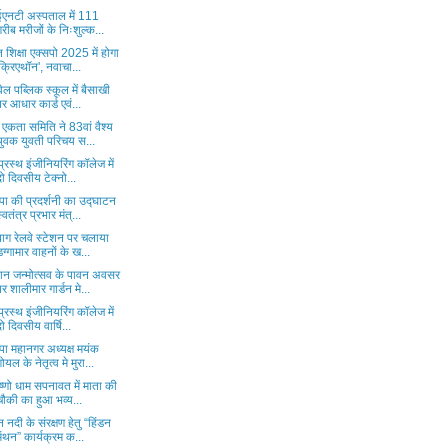
 ईएनटी अस्पताल में 111
गरीब मरीजों के निःशुल्क...
 शिक्षा एक्सपो 2025 में होगा
'क्रिएथॉन', नवाचा...
ेल पब्लिक स्कूल में बैसाखी
पर आधार कार्ड एवं...
य एकता समिति ने 83वां वैश्य
युवक युवती परिचय स...
रप्रस्थ इंजीनियरिंग कॉलेज में
दो दिवसीय टेक्नो...
पा की प्रदर्शनी का उद्घाटन
स्वतंत्र प्रभार मंत्...
ाग रेलवे स्टेशन पर चलाया
डग्गामार वाहनों के ख...
मान जन्मोत्सव के पावन अवसर
पर शालीमार गार्डन मे...
रप्रस्थ इंजीनियरिंग कॉलेज में
दो दिवसीय वार्षि...
पा महानगर अध्यक्ष मयंक
गोयल के नेतृत्व मे मुरा...
वैष्णो धाम सपनावत में माता की
चौकी का हुआ भव्य...
न नदी के संरक्षण हेतु “हिंडन
मंथन” कार्यक्रम क...