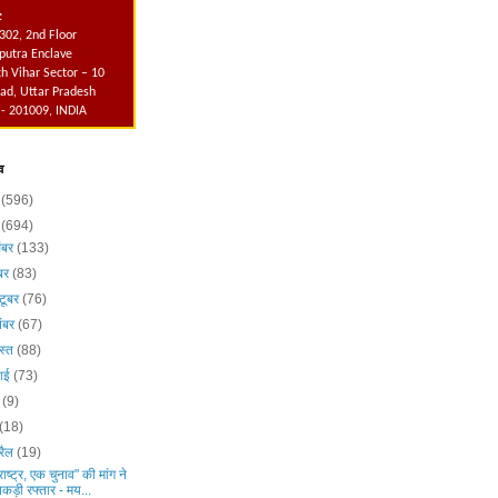
:
302, 2nd Floor
utra Enclave
h Vihar Sector – 10
ad, Uttar Pradesh
 - 201009, INDIA
व
6
(596)
5
(694)
ंबर
(133)
ंबर
(83)
टूबर
(76)
ंबर
(67)
स्त
(88)
लाई
(73)
न
(9)
(18)
रैल
(19)
ाष्ट्र, एक चुनाव" की मांग ने
पकड़ी रफ्तार - मय...