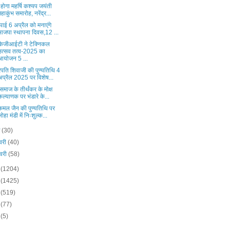
ोगा महर्षि कश्यप जयंती
महाकुंभ समारोह, नरेंद्र...
ाई 6 अप्रैल को मनाएंगे
भाजपा स्थापना दिवस,12 ...
ेजीआईटी ने टेक्निकल
उत्सव तत्व-2025 का
आयोजन 5 ...
रपति शिवाजी की पुण्यतिथि 4
अप्रैल 2025 पर विशेष...
समाज के तीर्थंकर के मोक्ष
कल्याणक पर भंडारे के...
.कमल जैन की पुण्यतिथि पर
लोहा मंडी में निःशुल्क...
च
(30)
वरी
(40)
वरी
(58)
4
(1204)
3
(1425)
2
(519)
0
(77)
9
(5)