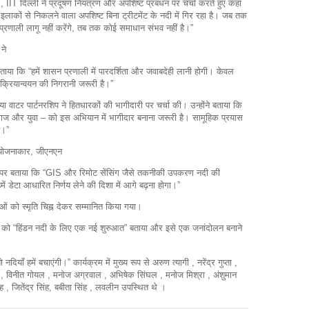
IIT दिल्ली ने प्रदूषण नियंत्रण और अपशिष्ट प्रबंधन पर चर्चा करते हुए कहा
ाकों से निकलने वाला अपशिष्ट बिना ट्रीटमेंट के नदी में गिर रहा है। जब तक
्रणाली लागू नहीं करेंगे, तब तक कोई समाधान संभव नहीं है।”
ने
ाया कि “हमें शासन प्रणाली में पारदर्शिता और जवाबदेही लानी होगी। केवल
क्रियान्वयन की निगरानी जरूरी है।”
या वाटर पार्टनरशिप ने हितधारकों की भागीदारी पर चर्चा की। उन्होंने बताया कि
माज और युवा – को इस अभियान में भागीदार बनाना जरूरी है। सामूहिक प्रयास
ै।”
 योजनाकार, जीएनएन
र बताया कि “GIS और रिमोट सेंसिंग जैसे तकनीकी उपकरण नदी की
हमें डेटा आधारित निर्णय लेने की दिशा में आगे बढ़ना होगा।”
ाओं को स्मृति चिह्न देकर सम्मानित किया गया।
को “हिंडन नदी के लिए एक नई शुरुआत” बताया और इसे एक जनांदोलन बनाने
दियाँ हमें बचाएंगी।” कार्यक्रम में मुख्य रूप से अरुण त्यागी , नरेंद्र गुप्ता ,
, विनीत गोयल , मनोज अग्रवाल , अभिषेक सिंघल , मनोज मिश्रा , अंशुमान
ंह , जितेंद्र सिंह, बबीता सिंह , लवलीन उपस्थित थे ।