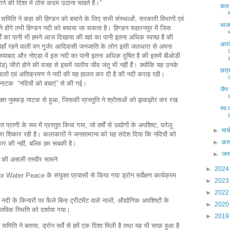
ने की दिशा में ठोस कदम उठाना चाहते हैं।”
कल ह
थान समिति ने कहा की हिण्डन को बचाने के लिए सभी संस्थाओं, सरकारी विभागों एवं
भाजप
होंगे तभी हिण्डन नदी को बचाया जा सकता है। हिण्डन सहारनपुर में जिस
ँ का पानी भी हमने आज दिखाया की वहां का पानी इतना अधिक स्वच्छ है की
आरक
वहाँ रहने वाली वन गुर्जर आदिवासी जनजाति के लोग इसी जलधारा से अपना
ाज़ियाबाद और नोएडा में इस नदी का पानी इतना अधिक दूषित है की इसमें बीओडी
) जीरो होने की वजह से इसमें जलीय जीव जंतु भी नहीं हैं। क्योंकि यह उनके
छत्
 नालों एवं अतिक्रमण ने नदी की यह हालत कर दी है की नदी कराह रही।
 नाटक “नदियों को बचाएं” से की गई।
जैन 
क्त नुक्कड़ नाटक से हुआ, जिसकी प्रस्तुति ने श्रोताओं को झकझोर कर रख
स्व
राणी के रूप में प्रस्तुत किया गया, जो वर्षों से उद्योगों के अपशिष्ट, घरेलू
►
मार्
ा शिकार रही है। कलाकारों ने जनसामान्य को यह संदेश दिया कि नदियों को
►
फ़र
कार की नहीं, बल्कि हम सबकी है।
►
जन
ंडन की असली तस्वीर सामने
►
202
Water Peace के संयुक्त प्रयासों से किया गया ड्रोन सर्वेक्षण कार्यक्रम
►
202
►
202
न नदी के किनारों पर फैले बिना ट्रीटमेंट वाले नालों, औद्योगिक अपशिष्टों के
►
202
तविक स्थिति को दर्शाया गया।
►
201
ान समिति ने बताया, ड्रोन सर्वे से हमें एक दिशा मिली है तथा यह भी साफ़ हुआ है