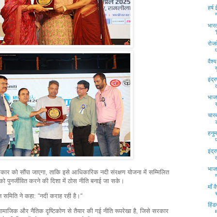
हर्ष
भारत
रोजव
वैश्
इंद्
भाज
चारब
हनु
इंद्
भाज
 सरकार को सौंपा जाएगा, ताकि इसे आधिकारिक नदी संरक्षण योजना में सम्मिलित
 पुनर्जीवित करने की दिशा में ठोस नीति बनाई जा सके।
माँ 
्थान समिति ने कहा: “नदी कराह रही है।“
हिंड
 सामाजिक और नैतिक दृष्टिकोण से तैयार की गई नीति रूपरेखा है, जिसे सरकार