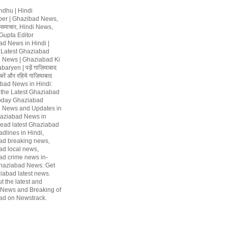
ndhu | Hindi
er | Ghazibad News,
 समाचार, Hindi News,
upta Editor
d News in Hindi |
 Latest Ghaziabad
 News | Ghaziabad Ki
ryen | पड़ें गाज़ियाबाद
रें और रहिये गाज़ियाबाद
abad News in Hindi:
 the Latest Ghaziabad
oday Ghaziabad
 News and Updates in
aziabad News in
Read latest Ghaziabad
dlines in Hindi,
ad breaking news,
d local news,
d crime news in-
haziabad News: Get
iabad latest news.
t the latest and
 News and Breaking of
ad on Newstrack.