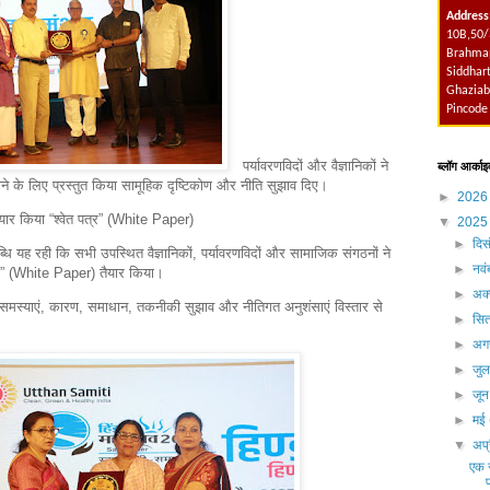
Address
10B,50/
Brahmap
Siddhart
Ghaziab
Pincode
पर्यावरणविदों और वैज्ञानिकों ने
ब्लॉग आर्काइ
ने के लिए प्रस्तुत किया सामूहिक दृष्टिकोण और नीति सुझाव दिए।
►
202
ैयार किया “श्वेत पत्र” (White Paper)
▼
202
►
दिस
धि यह रही कि सभी उपस्थित वैज्ञानिकों, पर्यावरणविदों और सामाजिक संगठनों ने
►
नव
्र” (White Paper) तैयार किया।
►
अक्
की समस्याएं, कारण, समाधान, तकनीकी सुझाव और नीतिगत अनुशंसाएं विस्तार से
►
सित
►
अग
►
जु
►
जू
►
मई
▼
अप्
एक र