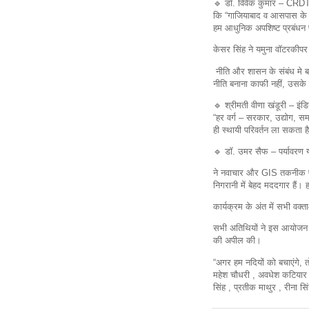
🔹 डॉ. विवेक कुमार – CRDT, 
कि “गाजियाबाद व आसपास के इल
हम आधुनिक अपशिष्ट प्रबंधन प
केसर सिंह ने यमुना वॉटरकीपर 
नीति और शासन के संबंध मे बत
नीति बनाना काफी नहीं, उसके 
🔹 श्रीमती वीणा खंडूरी – इंडि
“हर वर्ग – सरकार, उद्योग, स
ही स्थायी परिवर्तन ला सकता ह
🔹 डॉ. उमर सैफ – पर्यावरण
ने नवाचार और GIS तकनीक प
निगरानी में बेहद मददगार हैं। 
कार्यक्रम के अंत में सभी वक्त
सभी अतिथियों ने इस आयोजन 
की अपील की।
“अगर हम नदियों को बचाएंगे, तो न
महेश चौधरी , अवधेश कटियार 
सिंह , प्रतीक माथुर , रीना सि