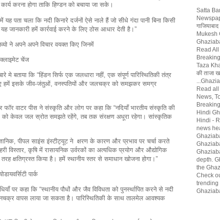
े कार्य करना होगा ताकि हिण्डन को बचाया जा सके।
Satta Ba
Newspap
ं यह पता चला कि नदी किनारे दर्जनों ऐसे नाले हैं जो सीधे गंदा पानी बिना किसी
गाजियाबाद
ं। यह जानकारी हमें कार्रवाई करने के लिए ठोस आधार देती है।”
Mukesh G
Ghaziaba
तव्यो ने अपने अपने विचार वयक्त किए जिनमें
Read All
Breaking
 क्लाइमेट चेंज
Taza Khaba
की ताजा खब
बारे मे बताया कि “हिंडन सिर्फ एक जलधारा नहीं, एक संपूर्ण पारिस्थितिकी तंत्र
...Ghazi
 लिए हमें इसके जीव-जंतुओं, वनस्पतियों और जलचक्र को समझकर समग्र
Read all
News, T
Breaking
 फॉर वाटर पीस ने संस्कृति और लोग पर कहा कि “नदियाँ भारतीय संस्कृति की
Hindi Gh
 को केवल जल स्रोत समझते रहेंगे, तब तक संरक्षण अधूरा रहेगा। सांस्कृतिक
Hindi - 
news hea
Ghaziab
ञानिक, पीपल साइंस इंस्टीट्यूट ने क्षरण के कारण और प्रभाव पर चर्चा करते
Ghaziaba
हरी विस्तार, कृषि में रासायनिक उर्वरकों का अत्यधिक प्रयोग और औद्योगिक
Ghaziaba
 तरह क्षतिग्रस्त किया है। हमें स्थानीय स्तर से समाधान खोजना होगा।”
depth. G
the Ghaz
डायवर्सिटी पार्क
Check ou
trending
िधियाँ पर कहा कि “स्थानीय पौधों और जैव विविधता को पुनर्स्थापित करने से नदी
Ghaziab
वनचक्र वापस लाया जा सकता है। पारिस्थितिकी के साथ तालमेल आवश्यक