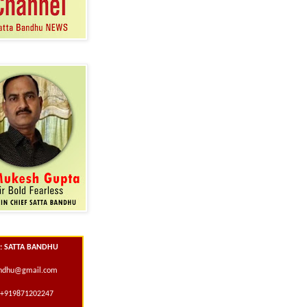
 : SATTA BANDHU
andhu@gmail.com
+919871202247