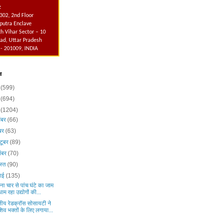
:
302, 2nd Floor
utra Enclave
h Vihar Sector – 10
ad, Uttar Pradesh
 - 201009, INDIA
व
6
(599)
5
(694)
4
(1204)
ंबर
(66)
ंबर
(63)
टूबर
(89)
ंबर
(70)
स्त
(90)
लाई
(135)
ना चार से पांच घंटे का जाम
थाम रहा उद्योगों की...
तीय रेडक्रॉस सोसायटी ने
शिव भक्तों के लिए लगाया...