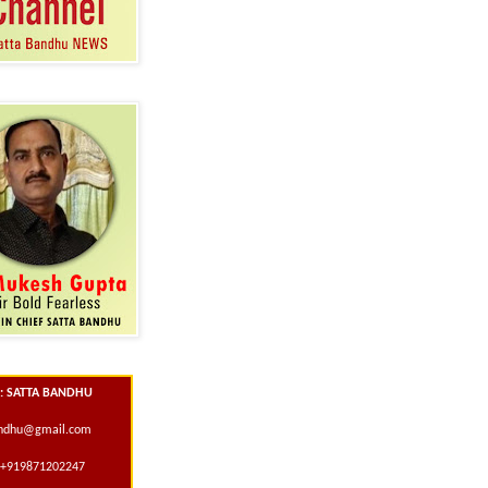
 : SATTA BANDHU
andhu@gmail.com
+919871202247