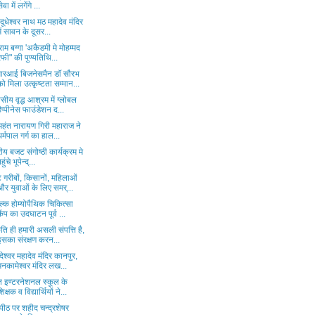
ेवा में लगेंगे ...
 दूधेश्वर नाथ मठ महादेव मंदिर
में सावन के दूसर...
राम बग्गा 'अकैडमी मे मोहम्मद
रफी" की पुण्यतिथि...
रआई बिजनेसमैन डॉ सौरभ
को मिला उत्कृष्टता सम्मान...
ीय वृद्ध आश्रम में ग्लोबल
हैप्पीनेस फाउंडेशन द...
महंत नारायण गिरी महाराज ने
धर्मपाल गर्ग का हाल...
्रीय बजट संगोष्ठी कार्यक्रम मे
हुंचे भूपेन्द्...
गरीबों, किसानों, महिलाओं
और युवाओं के लिए समर्...
ल्क होम्योपैथिक चिकित्सा
कैंप का उदघाटन पूर्व ...
ृति ही हमारी असली संपत्ति है,
इसका संरक्षण करन...
ेश्वर महादेव मंदिर कानपुर,
मनकामेश्वर मंदिर लख...
न इण्टरनेशनल स्कूल के
शिक्षक व विद्यार्थियों ने...
नपीठ पर शहीद चन्द्रशेषर