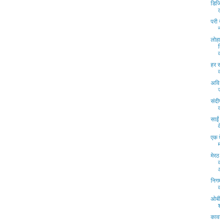
डिजि
परी 
लोहा
हर स
अवि 
संद
साई
एक 
मेरठ
निग
ओबी
कावड