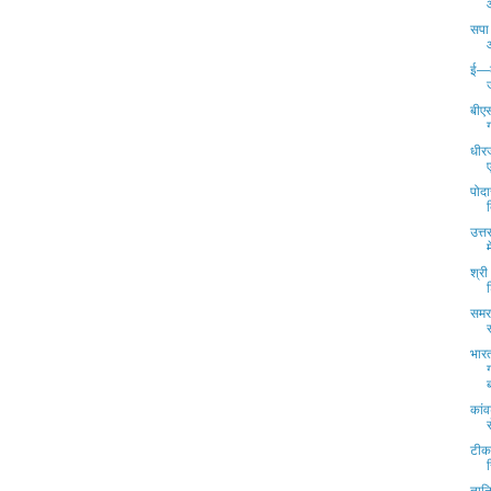
सपा 
ई—के
बीएस
धीरज
पोदा
उत्त
श्री
समर
भार
कां
टीक