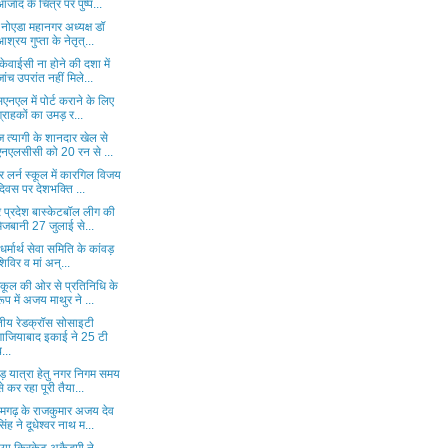
आजाद के चित्र पर पुष्प...
नोएडा महानगर अध्यक्ष डॉ
आश्रय गुप्ता के नेतृत्...
वाईसी ना होने की दशा में
जांच उपरांत नहीं मिले...
एनएल में पोर्ट कराने के लिए
ग्राहकों का उमड़ र...
 त्यागी के शानदार खेल से
एनएलसीसी को 20 रन से ...
र लर्न स्कूल में कारगिल विजय
दिवस पर देशभक्ति ...
र प्रदेश बास्केटबॉल लीग की
मेजबानी 27 जुलाई से...
 धर्मार्थ सेवा समिति के कांवड़
शिविर व मां अन्...
कूल की ओर से प्रतिनिधि के
रूप में अजय माथुर ने ...
तीय रेडक्रॉस सोसाइटी
गाजियाबाद इकाई ने 25 टी
ब...
वड़ यात्रा हेतु नगर निगम समय
से कर रहा पूरी तैया...
मगढ़ के राजकुमार अजय देव
सिंह ने दूधेश्वर नाथ म...