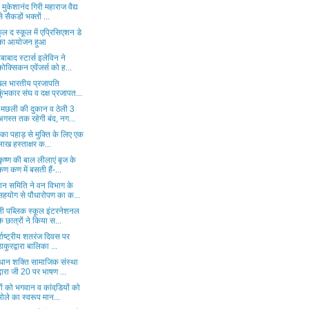
 मुकेशानंद गिरी महाराज वैद्य
से सैकडों भक्तों ...
कुल द स्कूल में एप्रिसिएशन डे
का आयोजन हुआ
बाबाद स्टार्स इलेविन ने
कोक्सिकन एवेंजर्स को ह...
ल भारतीय प्रजापति
कुंभकार संघ व दक्ष प्रजापत...
स मछली की दुकान व ठेली 3
अगस्त तक रहेगी बंद, नग...
े का पहाड़ से मुक्ति के लिए एक
लाख हस्ताक्षर क...
कृष्ण की बाल लीलाएं बृज के
कण कण में बसती हैं-...
थान समिति ने वन विभाग के
सहयोग से पौधारोपण का क...
ली पब्लिक स्कूल इंटरनेशनल
के छात्रों ने किया स...
्राष्ट्रीय शतरंज दिवस पर
ठाकुरद्वारा बालिका ...
धान शक्ति सामाजिक संस्था
द्वारा जी 20 पर भाषण ...
ों को भगवान व कांवडि़यों को
भोले का स्वरूप मान...