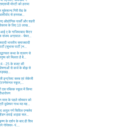
िया क्रिकेट अकैडमी ने
एसएसजी मोरटी को हराया
त मुकेशान्द गिरी वैद्य के
आशीर्वाद से हस्ताक्ष...
नए औद्योगिक पार्कों और शहरी
विकास के लिए 10 लाख...
आई ए के गाजियाबाद चैप्टर
के संजय अग्रवाल - चेयर...
ाषवादी भारतीय समाजवादी
पार्टी (सुभास पार्टी )न...
मद्भागवत कथा के श्रवण से
मनुष्य को मिलता है बै...
4 - 25 के बजट की
घोषणाओं से कर्ज के बोझ से
लड़खड़...
जी इन्ट्रेक्ट क्लब एवं जेकेजी
इंटरनेशनल स्कूल,...
ी एस पब्लिक स्कूल में किया
पौधारोपण
न मास के पहले सोमवार को
श्री दूधेश्वर नाथ मठ मह...
द अतुल गर्ग सिविल एन्क्लेव
हिंडन हवाई अड्डा सल...
कृष्ण के दर्शन के बाद ही शिव
बने गोपेश्वर- पं....