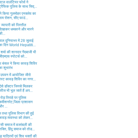
टल वालंटियर फोर्स ने
ट्रैफिक पुलिस के साथ सिद्...
ने किया गुलमोहर एनक्लेव का
नाम रोशन, सीए फाउं...
 व्यापारी को पिस्तौल
दिखाकर धमकाने और मारने
की...
ाल दुनियाभर में 28 जुलाई
का दिन World Hepatiti...
शर्मा की शानदार गेंदबाजी भी
जीएमएस स्पोटर्स को...
ीप बंसल ने किया कावड़ शिविर
का शुभारंभ
ं उपवन में आयोजित जीरो
वेस्ट कावड़ शिविर का नगर...
ऐसे डॉक्टर जिनसे मिलकर
मरीज भी भूल जातें हैं अप...
 रोड़ तिराहे पर पुलिस
कमीशनरेट,जिला प्रशासन
और ...
म तथा पुलिस विभाग की हुई
कावड़ व्यवस्था को लेकर...
सी समाज में बजरंबली की
शक्ति, हिंदू समाज को तोड...
़ यात्रियों एवं शिव भक्तों की