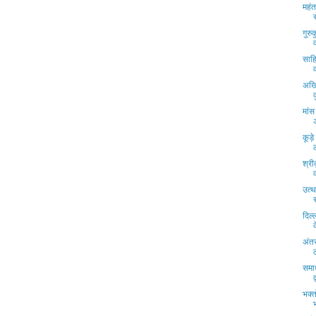
महंत
गुरु
साहि
अखि
मां
कूड़
श्री
उत्
दिल्
अंतर
समा
भक्त