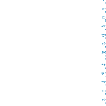
तान
महन्
12 
आई 
सुभ
श्री
202
जेके
एम प
साव
सांस
श्री