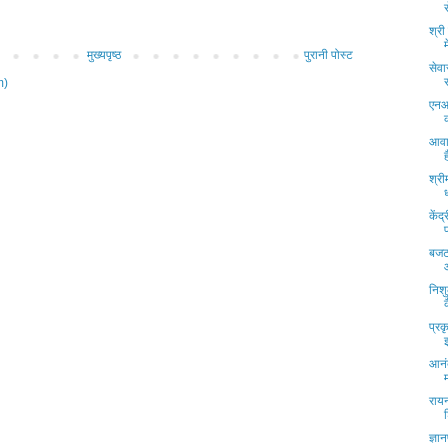
स
श्री
मुख्यपृष्ठ
पुरानी पोस्ट
सेवा
m)
एनआ
आवास
श्री
केंद
प
बजट 
निशु
प्रक
आनंद
राय
ज्ञा