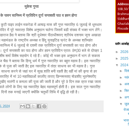
Address
मुकेश गुप्ता
10B,50/
Brahmap
े पावन सानिध्य में प्रतिदिन दुर्गा सप्तशती पाठ व हवन होगा
Siddhart
Ghaziab
देव कुटी पाइप लाईन मकरेडा में आषाढ़ मास की गुप्त नवरात्रि 6 जुलाई से धूमधाम
Pincode
दिर में पूरे नवरात्र विशेष अनुष्ठान चलेगा जिसमें बडी संख्या में भक्त भाग लेंगे।
महाराज वै़द्य ने बताया कि श्री दूधेश्वर पीठाधीश्वरए श्रीपंच दशनाम जूना अखाडा
ंत महामंडल के राष्ट्रीय अध्यक्ष व हिंदू यूनाइटिड फ्रंट के अध्यक्ष श्रीमहंत
ब्लॉग आर्काइ
ानिध्य में 6 जुलाई से दशमी तक प्रतिदिन दुर्गा सप्तशती का पाठ होगा और
ुर्गा सप्तशती का पाठ होगा और हवन प्रतिदिन प्रातः 8ण्30 बजे से दोपहर 1
►
202
 शर्मा विशेष सहयोग दे रहे हैं। कोई भी भक्त इस अनुष्ठान में भाग ले सकता
►
202
चैद्य ने बताया कि हिन्दू धर्म में गुप्त नवरात्रि का बहुत महत्व है। इस नवरात्रि
▼
202
ीके से पूजा की जाती हैए इस नवरात्रि में तंत्र साधना का भी महत्व है। गुप्त
►
दिस
 साधना करने से जहां घर में सुख.शांति बनी रहती हैए वहीं मां की कृपा से हर
नवरात्रि में मां 10 महाविद्याओं कालीए ताराए छिन्नमस्ताए षोडशीए भुवनेश्वरीए
►
नव
ामुखीए मातंगी व कमला की पूजा की जाती है और पूरे 9 दिन तक व्रत रखा जाता
►
अक्
ाले लोगों के लिए यह नवरात्रि बेहद महत्वपूर्ण होती है। इस साल गुप्त नवरात्रि
►
सित
दिनों तक मनाई जाएगी क्योंकि चतुर्थी तिथि में वृद्धि हो रही है।
►
अग
▼
जु
5, 2024
रोजा
भार