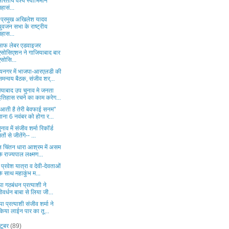
भारतीय वैश्य स्वाभिमान
महासं...
 प्रमुख अखिलेश यादव
युवजन सभा के राष्ट्रीय
महास...
आफ लेबर एडवाइजर
एसोसिएशन ने गाजियाबाद बार
एसोसि...
यनगर में भाजपा-आरएलडी की
समन्वय बैठक, संजीव शर्...
ियाबाद उप चुनाव मे जनता
इतिहास रचने का काम करेग...
 आती है तेरी बेवफाई सनम"
गाना 6 नवंबर को होगा र...
नाव में संजीव शर्मा रिकॉर्ड
मतों से जीतेंगे-- ...
न चिंतन धारा आश्रम में असम
के राज्यपाल लक्ष्मण...
प्रवेश यात्रा व देवी-देवताओं
के साथ महाकुंभ म...
या गठबंधन प्रत्याशी ने
गोवर्धन बाबा से लिया जी...
ा प्रत्याशी संजीव शर्मा ने
किया लाईन पार का तू...
टूबर
(89)