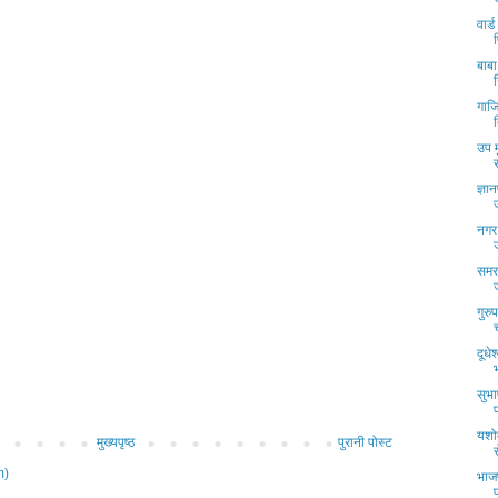
वार्
बाबा
गाजि
उप म
ज्ञा
नगर 
समरक
गुरु
दूधे
सुभ
यशोद
मुख्यपृष्ठ
पुरानी पोस्ट
m)
भाजप