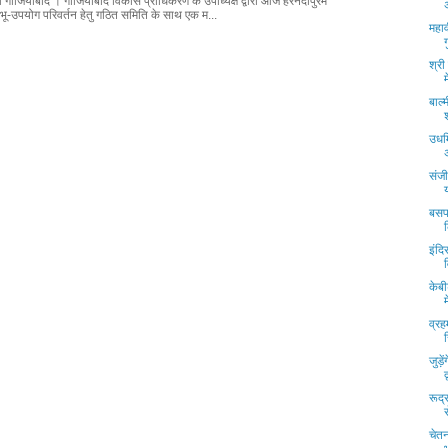
्ता गाजियाबाद । गाजियाबाद विकास प्राधिकरण के उपाध्यक्ष द्वारा आज हरनंदीपुरम
भू-उपयोग परिवर्तन हेतु गठित समिति के साथ एक म...
महाव
श्री
बाल
उधमि
संजी
बसपा
इंदि
केब
म
व्रह
स
जुड़
रूद
चेत