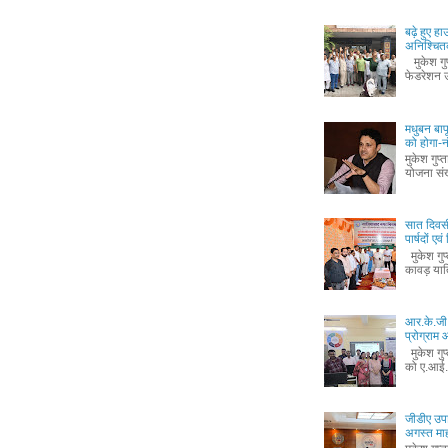
बढ़े हुए ह
अनिश्चितक
मुकेश गुप्
फेडरेशन उ
मधुबन बा
को होगा-
मुकेश गुप
योजना संख
सात दिवस
पार्षदों ए
मुकेश गुप
कावड़ यात
आर.के.जी.
प्रोग्रा
मुकेश गुप
को ए.आई.
जीडीए उपा
अगस्त माह 