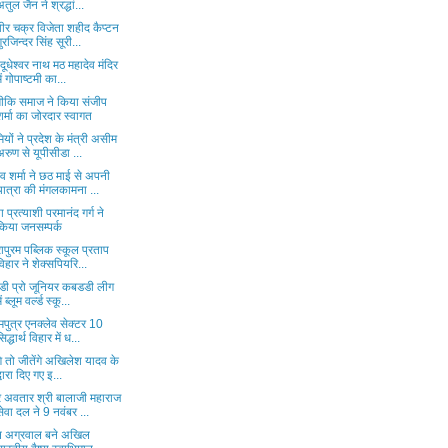
अतुल जैन ने श्रद्धां...
ीर चक्र विजेता शहीद कैप्टन
गुरजिन्दर सिंह सूरी...
 दूधेश्वर नाथ मठ महादेव मंदिर
में गोपाष्टमी का...
्मीकि समाज ने किया संजीप
शर्मा का जोरदार स्वागत
यों ने प्रदेश के मंत्री असीम
अरुण से यूपीसीडा ...
व शर्मा ने छठ माई से अपनी
यात्रा की मंगलकामना ...
 प्रत्याशी परमानंद गर्ग ने
किया जनसम्पर्क
रापुरम पब्लिक स्कूल प्रताप
विहार ने शेक्सपियरि...
ीडी प्रो जूनियर कबडडी लीग
ें ब्लूम वर्ल्ड स्कू...
मपुत्र एनक्लेव सेक्टर 10
िद्धार्थ विहार में ध...
ेंगे तो जीतेंगे अखिलेश यादव के
द्वारा दिए गए इ...
्र अवतार श्री बालाजी महाराज
सेवा दल ने 9 नवंबर ...
न अग्रवाल बने अखिल