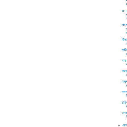
सपा
ला 
विज
गाज
याद
उपचु
पाव
नगर 
इंडि
भाजप
►
अक्