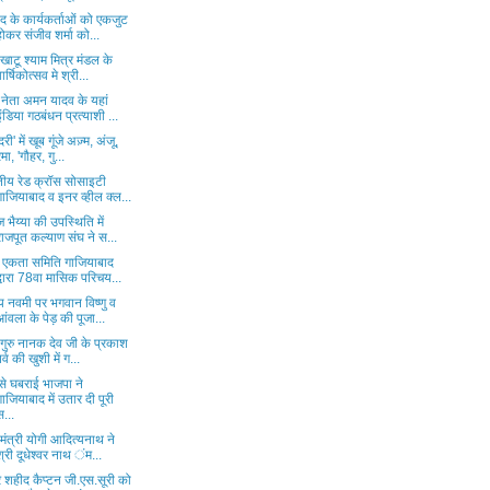
द के कार्यकर्ताओं को एकजुट
होकर संजीव शर्मा को...
 खाटू श्याम मित्र मंडल के
वार्षिकोत्सव मे श्री...
 नेता अमन यादव के यहां
इंडिया गठबंधन प्रत्याशी ...
री' में खूब गूंजे अज़्म, अंजू,
रमा, 'गौहर, गु...
तीय रेड क्रॉस सोसाइटी
गाजियाबाद व इनर व्हील क्ल...
 भैय्या की उपस्थिति में
राजपूत कल्याण संघ ने स...
्य एकता समिति गाजियाबाद
द्वारा 78वा मासिक परिचय...
य नवमी पर भगवान विष्णु व
आंवला के पेड़ की पूजा...
 गुरु नानक देव जी के प्रकाश
पर्व की खुशी में ग...
से घबराई भाजपा ने
गाजियाबाद में उतार दी पूरी
स...
यमंत्री योगी आदित्यनाथ ने
श्री दूधेश्वर नाथ ंम...
 शहीद कैप्टन जी.एस.सूरी को