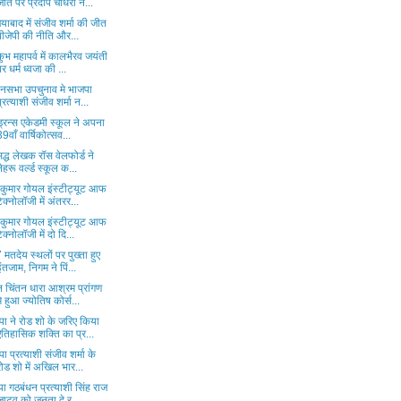
जीत पर प्रदीप चौधरी ने...
याबाद में संजीव शर्मा की जीत
बीजेपी की नीति और...
ुभ महापर्व में कालभैरव जयंती
पर धर्म ध्वजा की ...
ानसभा उपचुनाव मे भाजपा
प्रत्याशी संजीव शर्मा न...
ड्रन्स एकेडमी स्कूल ने अपना
39वाँ वार्षिकोत्सव...
िद्ध लेखक रॉस वेलफोर्ड ने
नेहरू वर्ल्ड स्कूल क...
 कुमार गोयल इंस्टीट्यूट आफ
टेक्नोलॉजी में अंतरर...
 कुमार गोयल इंस्टीट्यूट आफ
टेक्नोलॉजी में दो दि...
मतदेय स्थलों पर पुख्ता हुए
इंतजाम, निगम ने पिं...
 चिंतन धारा आश्रम प्रांगण
मे हुआ ज्योतिष कोर्स...
पा ने रोड शो के जरिए किया
ऐतिहासिक शक्ति का प्र...
ा प्रत्याशी संजीव शर्मा के
रोड शो में अखिल भार...
या गठबंधन प्रत्याशी सिंह राज
जाटव को जनता दे र...