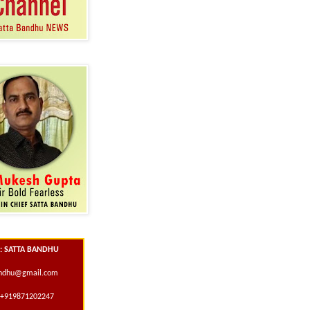
 : SATTA BANDHU
andhu@gmail.com
+919871202247