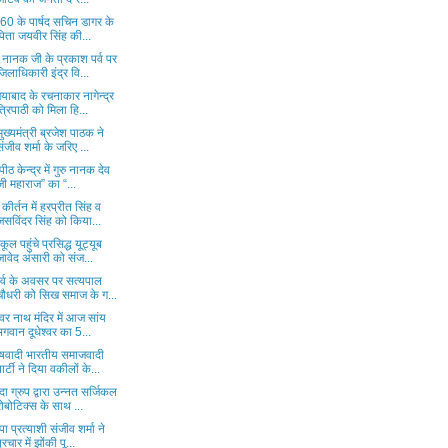
ड 60 के पार्षद सचिन डागर के
पिता जयवीर सिंह की...
 नानक जी के प्रकाश पर्व पर
जिलाधिकारी इंद्र वि...
याबाद के रचनाकार नागेन्द्र
त्रिपाठी को मिला हि...
ुख्यमंत्री ब्रजेश पाठक ने
संजीव शर्मा के जरिए ...
नपीठ केन्द्र में गुरु नानक देव
जी महाराज” का “...
कीर्तन में हरप्रीत सिंह व
जसविंदर सिंह को किया...
ूल पहुंचे प्रसिद्ध यूट्यूब
जावेद अंसारी को संज...
पर्व के अवसर पर सत्यपाल
चौधरी को सिख समाज के ग...
श्वर नाथ मंदिर में आज सांय
भगवान दूधेश्वर का 5...
ाषवादी भारतीय समाजवादी
पार्टी ने दिया वकीलों के...
ा ग्रुप द्वारा उन्नत सर्जिकल
रोबोटिक्स के साथ ...
ा प्रत्याशी संजीव शर्मा ने
प्रचार में झोंकी पू...