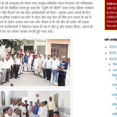
 हो रहे उपचुनाव को लेकर सपा प्रमुख अखिलेश यादव मंगलवार को गाजियाबाद
Address
र्ताओं को संबोधित करते हुए कहा कि "जुड़ेंगे तो जीतेंगे" वाला मन्त्र इंडिया गठबंधन
10B,50/
को जीत दिलाने का यह मंत्र कार्यकर्ताओं को दिया। इसका असर अगले ही दिन
Brahmap
इंडिया गठबंधन का छोटे से छोटा और बड़ा नेता भी सिंह राज जाटव के पक्ष में
Siddhart
Ghaziab
 थाने से लेकर उत्सव भवन तक और सेक्टर 9 के सी और डी ब्लॉक की सड़क
Pincode
ी कार्यकर्ताओं ने सिंहराज जाटव के पक्ष में डोर टू डोर प्रचार किया। इतना ही
्ता भी घर घर जाकर प्रचार करती हुई नजर आई।
ब्लॉग आर्काइ
►
202
►
202
▼
202
►
दिस
▼
नव
जिला
गाजि
एसड
लोक
संजी