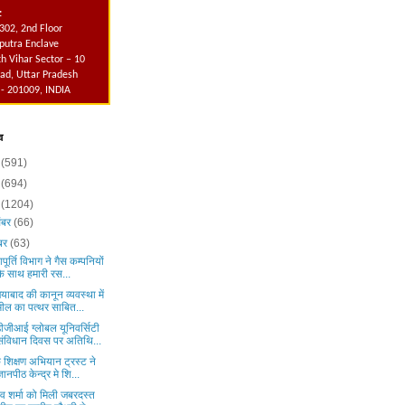
:
302, 2nd Floor
utra Enclave
h Vihar Sector – 10
ad, Uttar Pradesh
 - 201009, INDIA
व
6
(591)
5
(694)
4
(1204)
ंबर
(66)
ंबर
(63)
पूर्ति विभाग ने गैस कम्पनियों
के साथ हमारी रस...
याबाद की कानून व्यवस्था में
मील का पत्थर साबित...
ीजीआई ग्लोबल यूनिवर्सिटी
संविधान दिवस पर अतिथि...
 शिक्षण अभियान ट्रस्ट ने
ज्ञानपीठ केन्द्र मे शि...
व शर्मा को मिली जबरदस्त