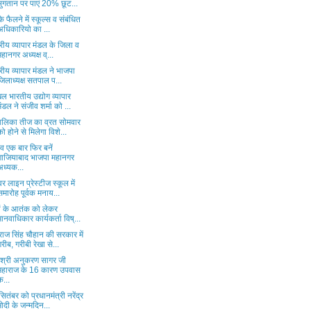
भुगतान पर पाएं 20% छूट...
ू के फैलने में स्कूल्स व संबंधित
अधिकारियो का ...
ट्रीय व्यापार मंडल के जिला व
महानगर अध्यक्ष व्...
ट्रीय व्यापार मंडल ने भाजपा
जिलाध्यक्ष सतपाल प...
ल भारतीय उद्योग व्यापार
मंडल ने संजीव शर्मा को ...
ालिका तीज का व्रत सोमवार
को होने से मिलेगा विशे...
व एक बार फिर बनें
गाजियाबाद भाजपा महानगर
अध्यक...
वर लाइन प्रेस्टीज स्कूल में
समारोह पूर्वक मनाय...
तों के आतंक को लेकर
मानवाधिकार कार्यकर्ता विष्...
राज सिंह चौहान की सरकार में
गरीब, गरीबी रेखा से...
ि श्री अनुकरण सागर जी
महाराज के 16 कारण उपवास
क...
ितंबर को प्रधानमंत्री नरेंद्र
मोदी के जन्मदिन...