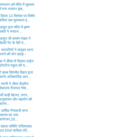
 सनातन धर्म मंदिर में धूमधाम
से मना भगवान कृष्...
ी दिवस 14 सितंबर पर विशेष
कविता एक मुलाकात ह...
ठाकुर द्वारा मंदिर में कृष्ण
भक्तों ने भगवान ...
 ठाकुर जी सत्संग मंडल ने
दिल्ली गेट के देवी मं...
 व्यापारियों ने साइबर थाना
बनाने की मांग उठाई--
षक ने डीएम से सिल्वर लाईन
प्रेस्टीज स्कूल की म...
ी क्लब चिरंजीव विहार द्वारा
गवर्नर अधिकारिक आग...
म त्यागी ने जीता केंद्रीय
विद्यालय रीजनल गेम्स...
र्थी कड़ी मेहनत, लगन,
अनुशासन और सहयोग की
भावना...
ं वार्षिक निरंकारी सन्त
समागम का भव्य
आयोजन,28...
य एकता समिति गाज़ियाबाद
द्वारा 65वां मासिक परि...