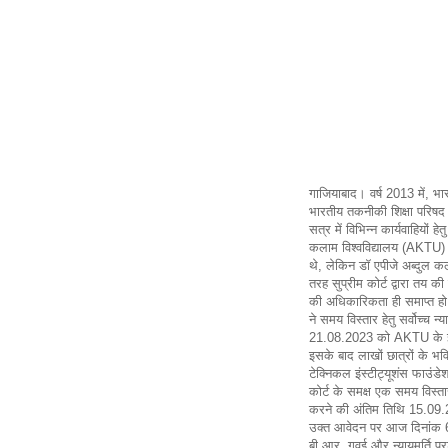
गाजियाबाद। वर्ष 2013 में, भार
भारतीय तकनीकी शिक्षा परिषद और
सत्र में विभिन्न कार्यवाहियों 
कलाम विश्वविद्यालय (AKTU) न
थे, लेकिन डॉ एपीजे अब्दुल कल
तरह सुप्रीम कोर्ट द्वारा तय 
की अधिकारिकता ही समाप्त हो ग
ने समय विस्तार हेतु सर्वोच्च 
21.08.2023 को AKTU के इस
इसके बाद लाखों छात्रों के भव
टेक्निकल इंस्टीट्यूशंस फाउंड
कोर्ट के समक्ष एक समय विस्ता
करने की अंतिम तिथि 15.09.
उक्त आवेदन पर आज दिनांक 6.9
बी.आर. गवई और न्यायमूर्ति प्रश