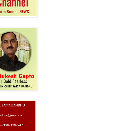
 : SATTA BANDHU
andhu@gmail.com
+919871202247