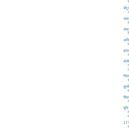
डेंग
राष्
राष्
अखि
हरत
संजी
सिल्
कुत्
शिव
मुन
17 स