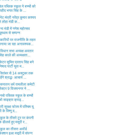
ेल पब्लिक स्कूल ने बच्चों को
शहीद भगत सिंह के ...
नेट मंत्री नरेंद्र कुमार कश्यप
ने लोहा मंडी क...
ना मंडी में गणेश महोत्सव
धूमधाम से सम्पन्न
कारियों पर राजनीति के तहत
बनाया जा रहा अनावश्यक...
 विधान सभा अध्यक्ष अवतार
सिंह काले की अध्यक्षता...
केटर सुमित प्रताप सिंह बने
निषाद पार्टी युवा म...
सितंबर से 14 अक्टूबर तक
हेंगे श्राद्धः आचार्य ...
 सनातन धर्म रामलीला कमेटी
सेक्टर 9 विजयनगर ने ...
 रेनबो पब्लिक स्कूल के बच्चों
को साइब्रर क्राइ...
पारी सुरक्षा फोरम में पश्चिम यू
पी के विष्णु द...
कूल के तीसरे टूर पर कंपनी
के डीलर्स हुए मसूरी र...
कूल का तीसरा अवॉर्ड
फंक्शन हुआ मसूरी में संपन्न