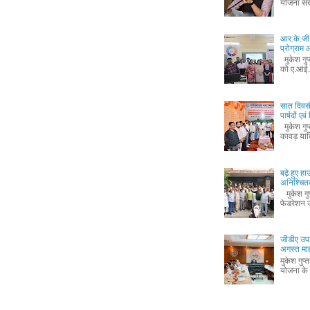
योजना संख
आर.के.जी.
प्रोग्रा
मुकेश गुप
को ए.आई.
सात दिवस
पार्षदों ए
मुकेश गुप
कावड़ यात
बढ़े हुए ह
अनिश्चितक
मुकेश गुप्
फेडरेशन उ
जीडीए उपा
अगस्त माह 
मुकेश गुप
योजना के 