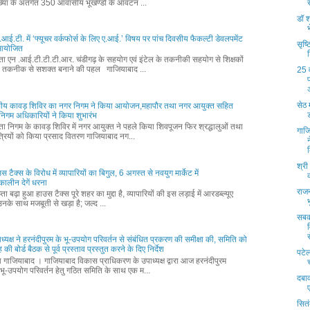
्या के अंतर्गत 350 आवासीय भूखण्डों के आवंटन ...
डॉ श
आई.टी. में ‘फ्यूचर वर्कफोर्स के लिए ए.आई.’ विषय पर पांच दिवसीय फैकल्टी डेवलपमेंट
सृष्
म आयोजित
्ता एन .आई.टी.टी.टी.आर. चंडीगढ़ के सहयोग एवं इंटेल के तकनीकी सहयोग से शिक्षकों
 तकनीक से सशक्त बनाने की पहल गाजियाबाद ...
25 व
सेठ 
ीय कावड़ शिविर का नगर निगम ने किया आयोजन,महापौर तथा नगर आयुक्त सहित
वं निगम अधिकारियों ने किया शुभारंभ
्ता निगम के कावड़ शिविर में नगर आयुक्त ने पहले किया शिवपूजन फिर श्रद्धालुओं तथा
गाज
्रियों को किया प्रसाद वितरण गाजियाबाद नग...
श्री
ाउस टैक्स के विरोध में व्यापारियों का बिगुल, 6 अगस्त से नवयुग मार्केट में
ालीन देगें धरना
राज
ता बढ़ा हुआ हाउस टैक्स पूरे शहर का मुद्दा है, व्यापारियों की इस लड़ाई में आरडब्ल्यूए
नके साथ मजबूती से खड़ा है; जल्द ...
सबक
स
ध्यक्ष ने हरनंदीपुरम के भू-उपयोग परिवर्तन से संबंधित प्रकरण की समीक्षा की, समिति को
की बोर्ड बैठक से पूर्व प्रस्ताव प्रस्तुत करने के दिए निर्देश
पटेल
्ता गाजियाबाद । गाजियाबाद विकास प्राधिकरण के उपाध्यक्ष द्वारा आज हरनंदीपुरम
भू-उपयोग परिवर्तन हेतु गठित समिति के साथ एक म...
दबाव
सितं