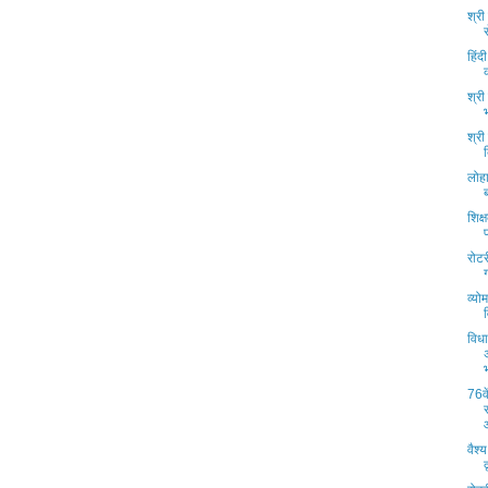
श्री
हिंद
श्री 
श्री
लोहा
शिक्
रोटर
व्यो
विधा
76वे
वैश्