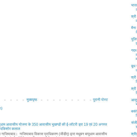
भारत
श्री
मैना
पुलि
गदर
बूथ
श्री
श्री
मुख्यपृष्ठ
पुरानी पोस्ट
आयुष
m)
बसंत
संजी
पूधाम आवासीय योजना के 350 आवासीय भूखण्डों की ई-लॉटरी ड्रा 19 एवं 20 अगस्त
नंदकिशोर कलाल
्ता गाजियाबाद। गाजियाबाद विकास प्राधिकरण (जीडीए) द्वारा मधुबन बापूधाम आवासीय
श्री