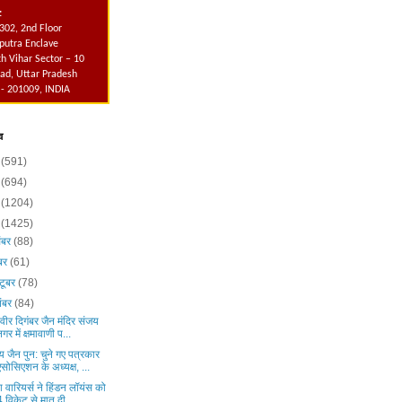
:
302, 2nd Floor
utra Enclave
h Vihar Sector – 10
ad, Uttar Pradesh
 - 201009, INDIA
व
6
(591)
5
(694)
4
(1204)
3
(1425)
ंबर
(88)
ंबर
(61)
टूबर
(78)
ंबर
(84)
 वीर दिगंबर जैन मंदिर संजय
नगर में क्षमावाणी प...
 जैन पुन: चुने गए पत्रकार
एसोसिएशन के अध्यक्ष, ...
टा वारियर्स ने हिंडन लॉयंस को
4 विकेट से मात दी