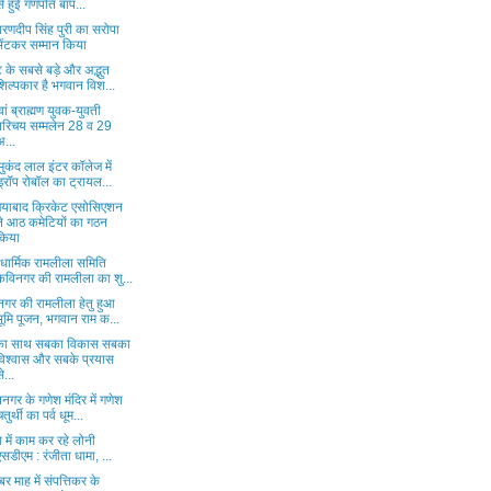
से हुई गणपति बाप...
रणदीप सिंह पुरी का सरोपा
भेंटकर सम्मान किया
टि के सबसे बड़े और अद्भुत
शिल्पकार है भगवान विश...
ां ब्राह्मण युवक-युवती
परिचय सम्मलेन 28 व 29
अ...
मुकंद लाल इंटर कॉलेज में
ड्रॉप रोबॉल का ट्रायल...
ियाबाद क्रिकेट एसोसिएशन
ने आठ कमेटियों का गठन
किया
 धार्मिक रामलीला समिति
कविनगर की रामलीला का शु...
नगर की रामलीला हेतु हुआ
भूमि पूजन, भगवान राम क...
ा साथ सबका विकास सबका
विश्वास और सबके प्रयास
े...
नगर के गणेश मंदिर में गणेश
चतुर्थी का पर्व धूम...
 में काम कर रहे लोनी
एसडीएम : रंजीता धामा, ...
बर माह में संपत्तिकर के