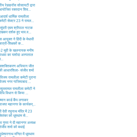
ीय रेडक्रॉस सोसायटी द्वारा
आयोजित रक्तदान शिव...
 आदर्श धार्मिक रामलीला
कमेटी सेक्टर 23 ने रामल...
 सुंदरी एवम श्रीपाल नाटक
देखकर दर्शक हुए भाव.व...
स आयुक्त ने हिंदी के मेधावी
छात्रों-शिक्षकों क...
-2 मूवी के खलनायक मनीष
वाधवा का यशोदा अस्पताल
म...
 सशक्तिकरण अभियान जीत
की आधारशिला- संजीव शर्मा
 विजय रामलीला कमेटी पुराना
विजय नगर गाजियाबाद ...
 सुल्लामल रामलीला कमेटी ने
विधि विधान से किया ...
्मान कार्ड कैंप लगाकर
भाजपा महानगर के कार्यकर्...
ी देवी रघुनाथ मंदिर में 23
सितंबर को धूमधाम से...
व गुप्ता ने दी महानगर अध्यक्ष
संजीव शर्मा को बधाई
दुधेश्वरनाथ मन्दिर में धूमधाम