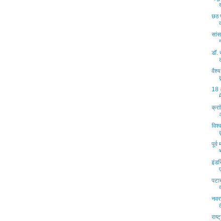
छठ प
सांस
डॉ.
वैश्
18 अ
क्रा
विश्
पूर्
इंडस
पटा
नवरा
राष्