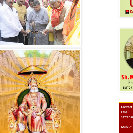
Contact
Email:
sattab
Mobile: