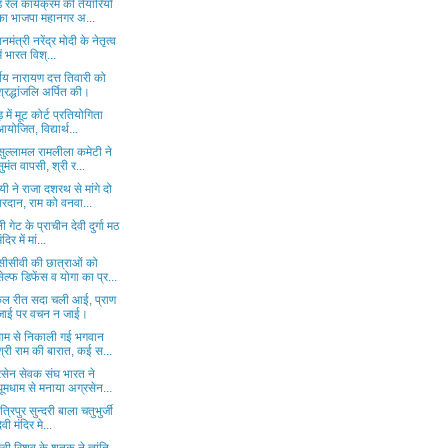
ड रेल कार्यक्रम की तैयारियों
का भाजपा महानगर अ...
ानमंत्री नरेंद्र मोदी के नेतृत्व
में भारत विश्...
्गीय नारायण दत्त तिवारी को
श्रद्धांजलि अर्पित की।
ड़ में मूट कोर्ट प्रतियोगिता
आयोजित, विद्यार्थ...
सुल्लामल रामलीला कमेटी ने
सुमंत वापसी, श्री र...
यी ने राजा दशरथ से मांगे दो
वरदान, राम को वनवा...
ली गेट के प्राचीन देवी दुर्गा मठ
ंदिर में मां...
ीसीवी की छात्राओं को
सेल्फ डिफेंस व योगा का प्र...
कुल रीत सदा चली आई, प्राण
जाई पर वचन न जाई।
धाम से निकाली गई भगवान
श्री राम की बारात, कई स...
रसेन सेवक संघ भारत ने
धूमधाम से मनाया अग्रसेन...
 त्रिपुर सुन्दरी बाला चतुभुर्जी
ेवी मंदिर मे...