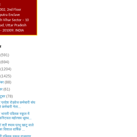
:
302, 2nd Floor
utra Enclave
h Vihar Sector – 10
ad, Uttar Pradesh
 - 201009, INDIA
व
6
(591)
5
(694)
4
(1204)
3
(1425)
ंबर
(88)
ंबर
(61)
टूबर
(78)
र प्रदेश रोडवेज कर्मचारी संघ
ने कर्मचारी नेता...
व भारती पब्लिक स्कूल में
फेस्टिवल महोत्सव धूमध...
ं श्री श्याम प्रभु खाटू वाले
का विशाल वार्षिक ...
ली पब्लिक स्कूल राजनगर