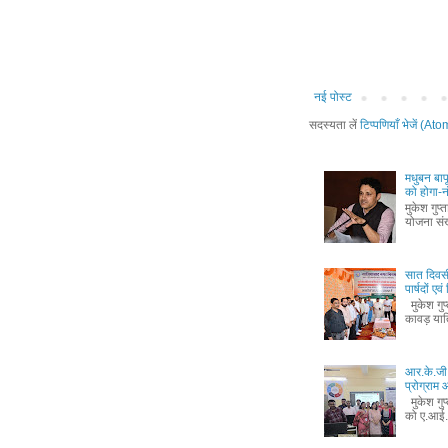
नई पोस्ट
सदस्यता लें
टिप्पणियाँ भेजें (Ato
मधुबन बा
को होगा-
मुकेश गुप
योजना संख
सात दिवस
पार्षदों ए
मुकेश गुप
कावड़ यात
आर.के.जी.
प्रोग्रा
मुकेश गुप
को ए.आई.