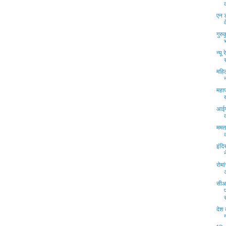
एन ड
गुरु
न्यू
महिल
महाप
आईए
ममता
इंदि
रोमा
सीआ
स
देश 