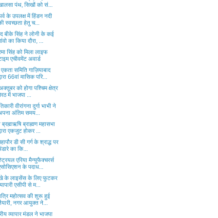
खालसा पंथ, सिखों को सं...
र्व के उपलक्ष में हिंडन नदी
की स्वच्छता हेतु च...
द बीके सिंह ने लोनी के कई
गांवो का किया दौरा, ...
 रमा सिंह को मिला लाइफ
टाइम एचीवमेंट अवार्ड
य एकता समिति गाज़ियाबाद
द्वारा 66वां मासिक परि...
क्तूबर को होगा पश्चिम क्षेत्र
मेरठ में भाजपा ...
ंतिकारी वीरांगना दुर्गा भाभी ने
अपना अंतिम समय...
व ब्रह्मऋषि ब्राह्मण महासभा
द्वारा एकजुट होकर ...
व महापौर डी सी गर्ग के श्राद्ध पर
भंडारे का कि...
्ट्रियल एरिया मैन्युफैक्चरर्स
एसोसिएशन के पदाध...
खे के लाइसेंस के लिए फुटकर
व्यापारी एसीपी से म...
त्रि महोत्सव की शुरू हुई
तैयारी, नगर आयुक्त ने...
ट्रीय व्यापार मंडल ने भाजपा