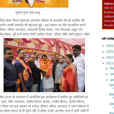
Address
10B,50/
मुकेश गुप्ता सत्ता बन्धु
Brahmap
Siddhart
 क्षेत्र स्थित महाराजा अग्रसेन वाटिका में अग्रसेन जी की प्रतिमा की
Ghaziab
ग्रसेन जयंती समारोह की शुरुआत हुई। इस अवसर पर दीप प्रज्वलित करने
Pincode
ंसद डॉक्टर अनिल अगरवाल, एमएलसी दिनेश गोयल, नगर विधायक अतुल गर्ग,
ु बंसल, पूर्व दर्जा प्राप्त मंत्री अशोक गोयल, डॉक्टर बीके शर्मा हनुमान, महेश
ब्लॉग आर्काइ
►
202
►
202
►
202
▼
202
►
दिस
►
नव
▼
अक्
उत्त
विश्
ा ट्रस्ट के तत्वाधान में आयोजित इस कार्यक्रम में शामिल हुए अतिथियों का
 गुप्ता, वीके अग्रवाल, सतीश मित्तल अध्यक्ष, राजीव सिंगल, प्रदीप सिंगल,
19वा
्वारा किया गया इस अवसर पर सांसद डॉक्टर अनिल अग्रवाल ने अपने संबोधन में
वैशय समाज के ही पूर्वज नहीं थे बल्कि उनके अग्रोहा राज्य में सभी जाति में
दिल्