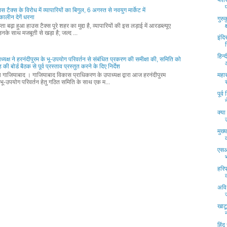
यशस्
ाउस टैक्स के विरोध में व्यापारियों का बिगुल, 6 अगस्त से नवयुग मार्केट में
ालीन देगें धरना
गुरु
ता बढ़ा हुआ हाउस टैक्स पूरे शहर का मुद्दा है, व्यापारियों की इस लड़ाई में आरडब्ल्यूए
नके साथ मजबूती से खड़ा है; जल्द ...
इंदि
हिन
ध्यक्ष ने हरनंदीपुरम के भू-उपयोग परिवर्तन से संबंधित प्रकरण की समीक्षा की, समिति को
की बोर्ड बैठक से पूर्व प्रस्ताव प्रस्तुत करने के दिए निर्देश
्ता गाजियाबाद । गाजियाबाद विकास प्राधिकरण के उपाध्यक्ष द्वारा आज हरनंदीपुरम
महा
भू-उपयोग परिवर्तन हेतु गठित समिति के साथ एक म...
पूर्
क्या
मुख्
एसआ
हरिप
अवि 
खाटू
हिंद