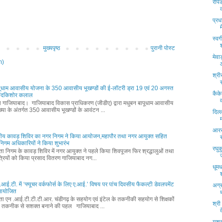
रैपि
प्रध
स्वर
मुख्यपृष्ठ
पुरानी पोस्ट
मेवा
m)
श्री
पूधाम आवासीय योजना के 350 आवासीय भूखण्डों की ई-लॉटरी ड्रा 19 एवं 20 अगस्त
कैके
नंदकिशोर कलाल
्ता गाजियाबाद। गाजियाबाद विकास प्राधिकरण (जीडीए) द्वारा मधुबन बापूधाम आवासीय
्या के अंतर्गत 350 आवासीय भूखण्डों के आवंटन ...
दिल्
म
आरस
ीय कावड़ शिविर का नगर निगम ने किया आयोजन,महापौर तथा नगर आयुक्त सहित
वं निगम अधिकारियों ने किया शुभारंभ
रघु
्ता निगम के कावड़ शिविर में नगर आयुक्त ने पहले किया शिवपूजन फिर श्रद्धालुओं तथा
्रियों को किया प्रसाद वितरण गाजियाबाद नग...
धूम
आई.टी. में ‘फ्यूचर वर्कफोर्स के लिए ए.आई.’ विषय पर पांच दिवसीय फैकल्टी डेवलपमेंट
अग्
म आयोजित
्ता एन .आई.टी.टी.टी.आर. चंडीगढ़ के सहयोग एवं इंटेल के तकनीकी सहयोग से शिक्षकों
श्री
 तकनीक से सशक्त बनाने की पहल गाजियाबाद ...
द