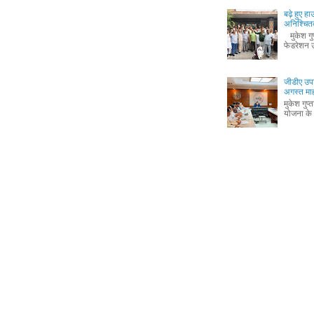
बढ़े हुए ह
अनिश्चितक
मुकेश गुप्
फेडरेशन उ
जीडीए उपा
अगस्त माह 
मुकेश गुप
योजना के 