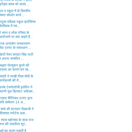
वी रिशव के शतक ने ज्ञांति
फ्रेंड्स क्लब को आसा...
कुल द स्कूल में दो दिवसीय
क्षमता संवर्धन कार्य...
रापुरम पब्लिक स्कूल क्रॉसिंग्स
रिपब्लिक में रस...
्दी भवन व लोक परिषद के
आयोजनों पर क्या कहते हैं...
राजा अग्रसेन जनकल्याण
सेवा ट्रस्ट के तत्वाधान ...
व डिप्टी मेयर सरदार सिंह भाटी
ने अपना जन्मदिन ...
 बढ़ता पोल्युशन कुत्तो की
उग्रता का कारण बन रह...
यमंत्री ने परखी पीएम मोदी के
कार्यक्रमों की तै...
रके टेक्नोलॉजी इलेविन ने
भवानी यूथ क्रिकट अकैडम...
्रसाद चैरिटेबल ट्रस्ट द्वारा
कवि सम्मेलन 14 अ...
शर्मा की शानदार गेंदबाजी ने
जीएमएस स्पोर्टस अक...
 श्याम महोत्सव के साथ राज
नगर की रामलीला शुर...
ू धर्म का सजग प्रहरी है