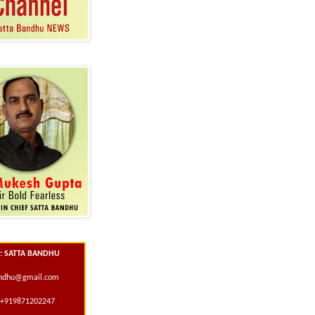
 : SATTA BANDHU
andhu@gmail.com
+919871202247