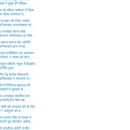
एक्स ने दुबई की शैक्षिक...
ा के महिला सम्मेलन में पीएम
का किया धन्यवाद,ना...
ाज खान को जिला रालोद
गाजियाबाद अल्पसंख्यक प्र...
्ठ नागरिक पेंशनर सेवा
संस्थान गाजियाबाद का विश...
्य समाज समाज सेवा समिति
गाजियाबाद द्वारा मनाई ...
 केसर एग्जीबिशन का आयोजन
शनिवार 4 नवंबर को होगा...
रापुरम पब्लिक स्कूल में हैंडबॉल
ूर्नामेंट हुआ...
तीय रेड क्रॉस सोसायटी
गाजियाबाद ने स्वास्थ्य पर...
्धन में गिरिराज महाराज की
तलहटी में धूमधाम से ...
ल अग्रवाल सांवरिया बने
अन्तर्राष्ट्रीय वैश्य मह...
 मोदी को धन्यवाद देने के लिए
27 अक्टूबर को ह...
ित प्रताप सिंह के शतक ने
भवानी यूथ क्रिकेट अकैड...
्श रामलीला कमेटी राजीव