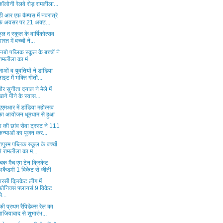
कॉलोनी रेलवे रोड़ रामलीला...
ी आर एफ कैम्पस में नवरात्रे
के अवसर पर 21 अक्ट...
कुल द स्कूल के वार्षिकोत्सव
भारत में बच्चों ने...
 रेनबो पब्लिक स्कूल के बच्चों ने
रामलीला का मं...
ाओं व युवतियों ने डांडिया
नाइट में भक्ति गीतों...
ौर सुनीता दयाल ने मेले में
खाने पीने के स्वास...
एमआर में डांडिया महोत्सव
का आयोजन धूमधाम से हुआ
 की छांव सेवा ट्रस्ट ने 111
कन्याओं का पूजन कर...
रापुरम पब्लिक स्कूल के बच्चों
ने रामलीला का म...
ंचक मैच एम टेन क्रिकेट
अकैडमी 1 विकेट से जीती
रसी क्रिकेट लीग में
फोनिक्स फ्लायर्स 9 विकेट
े...
की प्रथम रैपिडेक्स रेल का
गाजियाबाद से शुभारंभ...