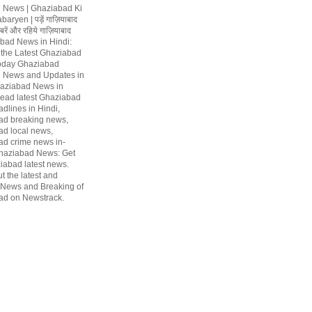
 News | Ghaziabad Ki
ryen | पड़ें गाज़ियाबाद
रें और रहिये गाज़ियाबाद
abad News in Hindi:
 the Latest Ghaziabad
oday Ghaziabad
 News and Updates in
aziabad News in
Read latest Ghaziabad
dlines in Hindi,
ad breaking news,
d local news,
d crime news in-
haziabad News: Get
iabad latest news.
t the latest and
 News and Breaking of
ad on Newstrack.