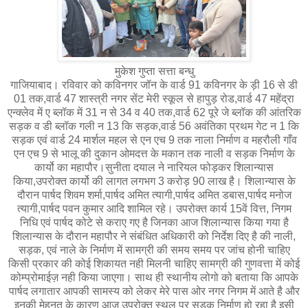
मुकेश गुप्ता सत्ता बन्धु
गाजियाबाद। रविवार को कविनगर जॉन के वार्ड 91 कविनगर के ड़ी 16 से डी
01 तक,वार्ड 47 शास्त्री नगर सेंट मेरी स्कूल से हापुड़ रोड,वार्ड 47 महेंद्रा
एन्क्लेव में ए ब्लॉक में 31 न से 34 व 40 तक,वार्ड 62 पूरे जे ब्लॉक की आंतरिक
सड़क व डी ब्लॉक गली न 13 कि सड़क,वार्ड 56 अवंतिका प्रथम गेट न 1 कि
सड़क एवं वार्ड 24 मार्शल महल से एन एच 9 तक नाला निर्माण व महरौली गाँव
एन एच 9 से भालू की दुकान ओमदत्त के मकान तक नाली व सड़क निर्माण के
कार्यो का महापौर।सुनीता दयाल ने नारियल फोड़कर शिलान्यास
किया,उपरोक्त कार्यो की लागत लगभग 3 करोड़ 90 लाख है। शिलान्यास के
दौरान पार्षद शिवम शर्मा,पार्षद अमित त्यागी,पार्षद अमित डबास,पार्षद मनोज
त्यागी,पार्षद पवन कुमार आदि शामिल रहे।
उपरोक्त कार्य 15वें वित्त, निगम
निधि एवं पार्षद कोटे से कराए गए है जिनका आज शिलान्यास किया गया है
शिलान्यास के दौरान महापौर ने संबंधित अधिकारी को निर्देश दिए है की नाली,
सड़क, एवं नाले के निर्माण में सामग्री की समय समय पर जांच होनी चाहिए
किसी प्रकार की कोई शिकायत नही मिलनी चाहिए सामग्री की गुणवत्ता में कोई
कोम्प्रोमाईज़ नही किया जाएगा। साथ ही स्थानीय लोगो को बताया कि आपके
पार्षद लगातार आपकी सामस्य को लेकर मेरे पास ओर नगर निगम में आते है और
इनकी मेहनत के कारण आज उपरोक्त स्थल पर सड़क निर्माण हो रहा है इसी