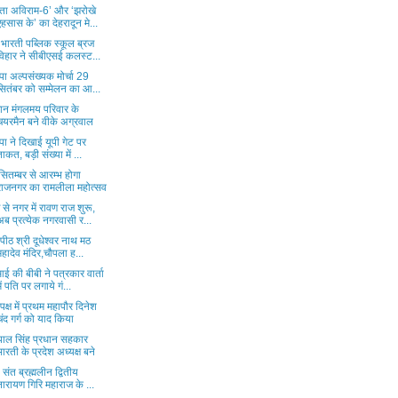
ता अविराम-6’ और ‘झरोखे
एहसास के’ का देहरादून मे...
 भारती पब्लिक स्कूल ब्रज
विहार ने सीबीएसई कलस्ट...
ा अल्पसंख्यक मोर्चा 29
सितंबर को सम्मेलन का आ...
मान मंगलमय परिवार के
चयरमैन बने वीके अग्रवाल
ा ने दिखाई यूपी गेट पर
ताकत, बड़ी संख्या में ...
ितम्बर से आरम्भ होगा
राजनगर का रामलीला महोत्सव
े नगर में रावण राज शुरू,
अब प्रत्येक नगरवासी र...
धपीठ श्री दूधेश्वर नाथ मठ
महादेव मंदिर,चौपला ह...
ई की बीबी ने पत्रकार वार्ता
में पति पर लगाये गं...
 पक्ष में प्रथम महापौर दिनेश
चंद गर्ग को याद किया
णपाल सिंह प्रधान सहकार
भारती के प्रदेश अध्यक्ष बने
ध संत ब्रह्मलीन द्वितीय
नारायण गिरि महाराज के ...