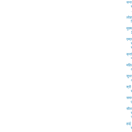
सना
.
लोहा
मुख्
एमए
क्रा
महिल
सुभा
श्री
समा
सीता
हाई 