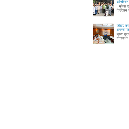
अनिश्चितक
मुकेश गुप्
फेडरेशन उ
जीडीए उपा
अगस्त माह 
मुकेश गुप
योजना के 