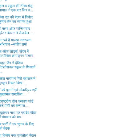
कुल द स्कूल की टीचर मंजू
नायाल ने एक बार फिर भ...
ेवा दल की बैठक में विनोद
कुमार सेन का स्वागत हुआ
री क्लब ऑफ गाजियाबाद
ग्रेटर नेक्स्ट ने रोज बेल ...
न पर्व है भाजपा सदस्यता
अभियान –संजीव शर्मा
 ऑफ लॉर्ड्स, लंदन में
आयोजित कार्यक्रम में शाम...
तुल जैन ने इंडिया
इंटरनेशनल स्कूल के शिक्षकों
..
महंत नारायण गिरी महाराज ने
टुमकुर स्थित विश्व ...
वर्ष पुरानी एवं लोकप्रिय श्री
सुल्लामल रामलीला...
राष्ट्रीय डॉन प्रकाश पांडे
उर्फ पीपी को सन्यास...
 दूधेश्वर नाथ मठ महादेव मंदिर
में सोमवार को भग...
ष पार्टी ने उप चुनाव के लिए
की बैठक
ाना विजय नगर रामलीला मैदान