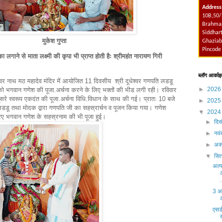
Address
10B,50/
Brahmap
Siddhart
मुकेश गुप्ता
Ghaziab
Pincode
लगाने से माता लक्ष्मी की कृपा भी प्राप्त होती हैः श्रीमहंत नारायण गिरी
ब्लॉग आर्काइ
ेश्वर नाथ मठ महादेव मंदिर में आयोजित 11 दिवसीय श्री दूधेश्वर गणपति लडडू
►
202
 को भगवान गणेश की पूजा.अर्चना करने के लिए भक्तों की भीड लगी रही। रविवार
ूसरे स्वरूप एकदंत की पूजा.अर्चना विधि.विधान के साथ की गई। प्रातः 10 बजे
►
202
 लडडू तथा मोदक द्वारा गणपति जी का सहस्रार्चन व पूजन किया गया। गणेश
▼
202
रए भगवान गणेश के सहस्रनाम की भी पूजा हुई।
►
दिस
►
नव
►
अक्
▼
सित
अल्प
.
3 अ
एसडी