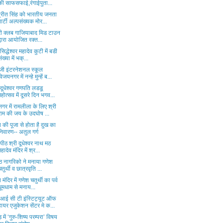
की साफसफाई,रंगाईपुता...
्रीत सिंह को भारतीय जनता
पार्टी अल्पसंख्यक मोर...
री क्लब गाजियाबाद मिड टाउन
द्वारा आयोजित रक्त...
 सिद्धेश्वर महादेव कुटी में बडी
संख्या में भक्...
ेजी इंटरनेशनल स्कूल
विजयनगर में नन्हे मुन्हें ब...
 दूधेश्वर गणपति लडडू
महोत्सव में दूसरे दिन भगव...
गर में रामलीला के लिए श्री
राम की जय के उदघोष ...
 की पूजा से होता है दुख का
निवारण-- अतुल गर्ग
धपीठ श्री दूधेश्वर नाथ मठ
महादेव मंदिर में श्र...
्ठ नागरिको ने मनाया गणेश
चतुर्थी व छात्रवृति ...
 मंदिर में गणेश चतुर्थी का पर्व
धूमधाम से मनाय...
आई सी टी इंस्टिट्यूट ऑफ
हायर एजुकेशन सेंटर मे क...
ड़ में ‘गुरु-शिष्य परम्परा’ विषय