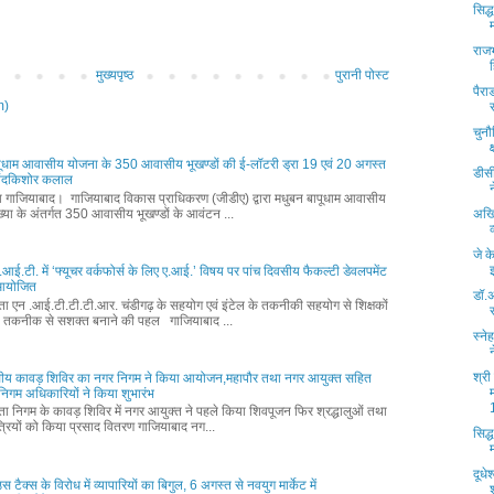
सिद्
राजभ
मुख्यपृष्ठ
पुरानी पोस्ट
पैर
m)
चुन
पूधाम आवासीय योजना के 350 आवासीय भूखण्डों की ई-लॉटरी ड्रा 19 एवं 20 अगस्त
डीसी
नंदकिशोर कलाल
्ता गाजियाबाद। गाजियाबाद विकास प्राधिकरण (जीडीए) द्वारा मधुबन बापूधाम आवासीय
्या के अंतर्गत 350 आवासीय भूखण्डों के आवंटन ...
अखि
जे क
आई.टी. में ‘फ्यूचर वर्कफोर्स के लिए ए.आई.’ विषय पर पांच दिवसीय फैकल्टी डेवलपमेंट
म आयोजित
डॉ.अ
्ता एन .आई.टी.टी.टी.आर. चंडीगढ़ के सहयोग एवं इंटेल के तकनीकी सहयोग से शिक्षकों
 तकनीक से सशक्त बनाने की पहल गाजियाबाद ...
स्ने
श्री
ीय कावड़ शिविर का नगर निगम ने किया आयोजन,महापौर तथा नगर आयुक्त सहित
वं निगम अधिकारियों ने किया शुभारंभ
्ता निगम के कावड़ शिविर में नगर आयुक्त ने पहले किया शिवपूजन फिर श्रद्धालुओं तथा
्रियों को किया प्रसाद वितरण गाजियाबाद नग...
सिद्
दूधे
ाउस टैक्स के विरोध में व्यापारियों का बिगुल, 6 अगस्त से नवयुग मार्केट में