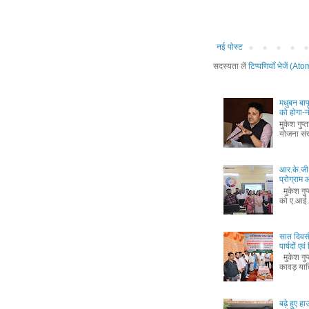
नई पोस्ट
सदस्यता लें
टिप्पणियाँ भेजें (Ato
मधुबन बा
को होगा-
मुकेश गुप
योजना संख
आर.के.जी.
प्रोग्रा
मुकेश गुप
को ए.आई.
सात दिवस
पार्षदों ए
मुकेश गुप
कावड़ यात
बढ़े हुए ह