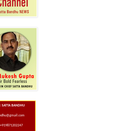
 : SATTA BANDHU
andhu@gmail.com
+919871202247