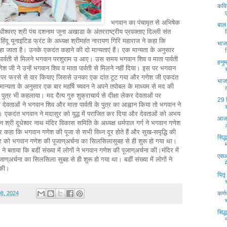
कवि
भगवान का पंचामृत से अभिषेक
बाल
ीश्वरए श्री पंच दशनाम जूना अखाडा के अंतरराष्ट्रीय प्रवक्ताए दिल्ली संत
व हिंदू यूनाइटिड फ्रंट के अध्यक्ष श्रीमहंत नारायण गिरि महाराज ने कहा कि
भाजप
जाता है। उनके एकदंत कहाने की दो मान्यताएं हैं। एक मान्यता के अनुसार
र्वती से मिलने भगवान परशुराम उ आए। उस समय भगवान शिव व माता पार्वती
हनु
श जी ने उन्हें भगवान शिव व माता पार्वती से मिलने नहीं दिया। इस पर भगवान
न पर फरसे से वार कियाए जिससे उनका एक दांत टूट गया और गणेश जी एकदंत
भाजप
ी मान्यता के अनुसार एक बार महर्षि च्यवन ने अपने तपोबल के माध्यम से मद की
ुत्र भी कहलाया। मद दैत्य गुरु शुक्राचार्य से दीक्षा लेकर देवताओं पर
29 स
ेवताओं ने भगवान शिव और माता पार्वती के पुत्र का आह्वान किया तो भगवान ने
। एकदंत भगवान ने मदासुर को युद्ध में पराजित कर दिया और देवताओं को अभय
आज स
्री दूधेश्वर नाथ मंदिर विकास समिति के अध्यक्ष धर्मपाल गर्ग ने भगवान गणेश
 कहा कि भगवान गणेश की पूजा से सभी विध्न दूर होते हैं और सुख-समृद्धि की
सिद्
रविवार को भगवान गणेश की पूजाण्अर्चना का सिलसिलासुबह से ही शुरू हो गया था।
 बताया कि बडीं संख्या में लोगों ने भगवान गणेश की पूजाण्अर्चना की।मंदिर में
एसआ
ण्अर्चना का सिलसिला सुबह से ही शुरू हो गया था। बडीं संख्या में लोगों ने
ाण्अर्चना की।
पितृ
08, 2024
कर्
सिद्