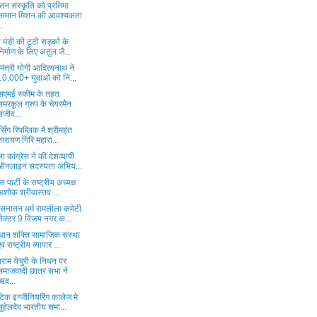
तन संस्कृति को प्रतिमा
सम्मान मिशन की आवश्यकता
..
 मंडी की टूटी सड़कों के
निर्माण के लिए अतुल जै...
यमंत्री योगी आदित्यनाथ ने
10,000+ युवाओं को नि...
सएमई स्कीम के तहत
समरकूल ग्रुप के चेयरमैन
संजीव...
र्सिंग रिपब्लिक में श्रीमहंत
नारायण गिरि महारा...
ा कांग्रेस ने की देशव्यापी
ऑनलाइन सदस्यता अभिय...
स पार्टी के राष्ट्रीय अध्यक्ष
अशोक श्रीवास्तव ...
 सनातन धर्म रामलीला कमेटी
सेक्टर 9 विजय नगर क...
धान शक्ति सामाजिक संस्था
एवं राष्ट्रीय व्यापार ...
राम येचुरी के निधन पर
समाजवादी छात्र सभा ने
ऋद...
टेक इन्जीनियरिंग कालेज मे
सुहेलदेव भारतीय समा...