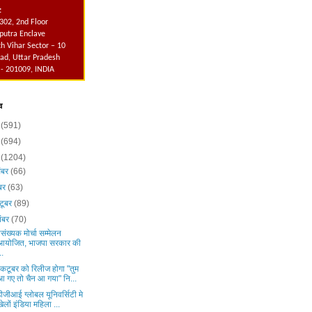
:
302, 2nd Floor
utra Enclave
h Vihar Sector – 10
ad, Uttar Pradesh
 - 201009, INDIA
व
6
(591)
5
(694)
4
(1204)
ंबर
(66)
ंबर
(63)
टूबर
(89)
ंबर
(70)
संख्यक मोर्चा सम्मेलन
आयोजित, भाजपा सरकार की
..
कटूबर को रिलीज होगा "तुम
आ गए तो चैन आ गया" नि...
जीआई ग्लोबल यूनिवर्सिटी मे
खेलों इंडिया महिला ...