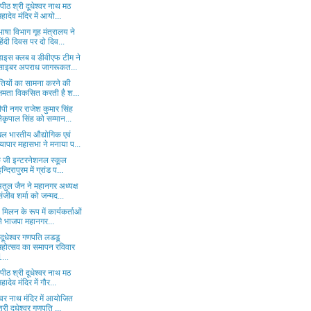
धपीठ श्री दूधेश्वर नाथ मठ
महादेव मंदिर में आयो...
ाषा विभाग गृह मंत्रालय ने
हिंदी दिवस पर दो दिव...
ाडाइस क्लब व डीवीएफ टीम ने
साइबर अपराध जागरूकत...
ौतियों का सामना करने की
क्षमता विकसित करती है श...
पी नगर राजेश कुमार सिंह
नेकृपाल सिंह को सम्मान...
ल भारतीय औद्योगिक एवं
व्यापार महासभा ने मनाया प...
े जी इन्टरनेशनल स्कूल
इन्दिरापुरम में ग्रांड प...
तुल जैन ने महानगर अध्यक्ष
संजीव शर्मा को जन्मद...
ह मिलन के रूप में कार्यकर्ताओं
ने भाजपा महानगर...
 दूधेश्वर गणपति लडडू
महोत्सव का समापन रविवार
1...
धपीठ श्री दूधेश्वर नाथ मठ
महादेव मंदिर में गौर...
श्वर नाथ मंदिर में आयोजित
श्री दूधेश्वर गणपति ...