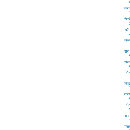
बलप
रोट
श्री
जेक
श्री
राजन
गणेश
सिद्
वरिष
गणेश
आर 
मेवा