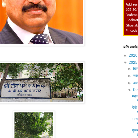
Address
10B,50/
Brahmap
Siddhart
Ghaziab
Pincode
ब्लॉग आर्काइ
►
202
▼
202
►
दिस
►
नव
►
अक्
▼
सित
महाअ
देवी
भार
गुल