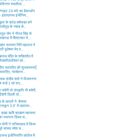
कविनगर रामलीला ...
ग्नाइट 24-घंटे का हैकाथॉन
– इंदरप्रस्थ इंजीनिय...
ोकूल के ब्रांड एम्बेसडर बने
वालीवुड के नबाब से...
तुल जैन ने नीरज सिंह से
लखनऊ में शिष्टाचार भें...
महंत नारायण गिरि महाराज ने
श्री दूधेश्वर वेद व...
नाथ मंदिर के शक्तिपीठ में
गोरक्षपीठाधीश्वर एवं...
दीय नवरात्रि की शुभकामनाएँ,
नवरात्रि, नवचेतना...
ायक संजीव शर्मा ने विजयनगर
के वार्ड 1 एवं वार्...
ा बचेगी तो संस्कृति भी बचेगी,
दौडेगी दिल्ली तो...
ड़ के छात्रों ने ‘कैम्पस
टायकून 3.0’ में लहराया...
व ब्रह्म ऋषि ब्राह्मण महासभा
का स्थापना दिवस स...
 योगी ने गाजियाबाद में किया
पूर्व सांसद रमेश च...
प्रस्थ इंजीनियरिंग कॉलेज में