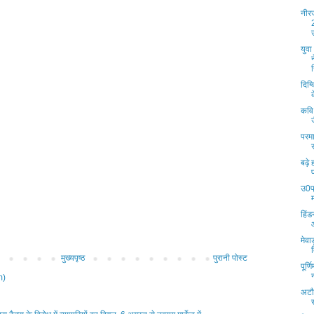
नीरज
युव
दिग्
कवि
परमा
बढ़े
उ0प
हिंड
मेवा
मुख्यपृष्ठ
पुरानी पोस्ट
पूर्ण
m)
अटौर