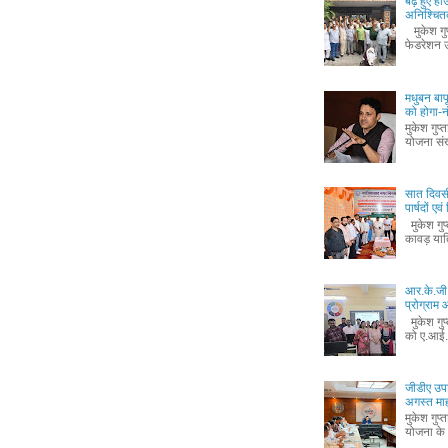
बढ़े हुए ह
अनिश्चितक
मुकेश गुप्
फेडरेशन उ
मधुबन बा
को होगा-
मुकेश गुप
योजना संख
सात दिवस
पार्षदों ए
मुकेश गुप
कावड़ यात
आर.के.जी.
प्रोग्रा
मुकेश गुप
को ए.आई.
जीडीए उपा
अगस्त माह 
मुकेश गुप
योजना के 