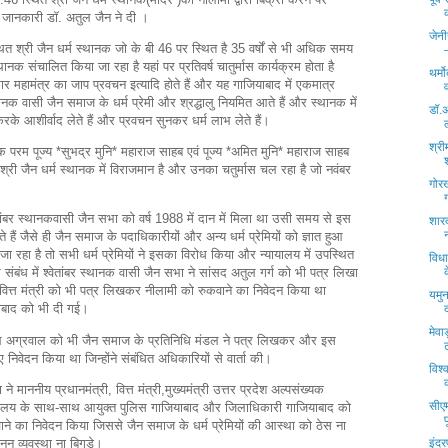
 जानकारी डॉ. अतुल जैन ने दी ।
जेनी
थित श्री जैन धर्म स्थानक जो के बी 46 पर स्थित है 35 वर्षों से भी अधिक समय
थानक संचालित किया जा रहा है यहां पर प्रतिवर्ष चातुर्मास कार्यक्रम होता है
थर्म
र महामंत्र का जाप प्रवचन इत्यादि होते हैं और यह गाजियाबाद में एकमात्र
्थानक वासी जैन समाज के धर्म प्रेमी और श्रद्धालु नियमित आते हैं और स्थानक में
डॉ.अ
करके आशीर्वाद लेते हैं और प्रवचन सुनकर धर्म लाभ लेते हैं।
श्री
र्तक परम पूज्य *सुभद्र मुनि* महाराज साहब एवं पूज्य *अमित मुनि* महाराज साहब
्री जैन धर्म स्थानक में विराजमान है और उनका चतुर्मास चल रहा है जो नवंबर
गोरख
वेतांबर स्थानकवासी जैन सभा को वर्ष 1988 में दान में मिला था उसी समय से इस
शार
े हैं जैसे ही जैन समाज के पदाधिकारीयों और अन्य धर्म प्रेमियों को ज्ञात हुआ
जा रहा है तो सभी धर्म प्रेमियों ने इसका विरोध किया और न्यायालय में उपस्थित
विध
संबंध में श्वेतांबर स्थानक वासी जैन सभा ने सांसद अतुल गर्ग को भी पत्र लिखा
र वित्त मंत्री को भी पत्र लिखकर नीलामी को रुकवाने का निवेदन किया था
यमुन
ाबाद को भी दी गई।
मेवा
निल अग्रवाल को भी जैन समाज के प्रतिनिधि मंडल ने पत्र लिखकर और इस
ए निवेदन किया था जिन्होंने संबंधित अधिकारियों से वार्ता की।
विश्
ने माननीय प्रधानमंत्री, वित्त मंत्री,मुख्यमंत्री उत्तर प्रदेश अल्पसंख्यक
सीएम
ालय के साथ-साथ आयुक्त पुलिस गाजियाबाद और जिलाधिकारी गाजियाबाद को
े का निवेदन किया जिससे जैन समाज के धर्म प्रेमियों की आस्था को ठेस ना
न व्यवस्था ना बिगड़े।
इंदर