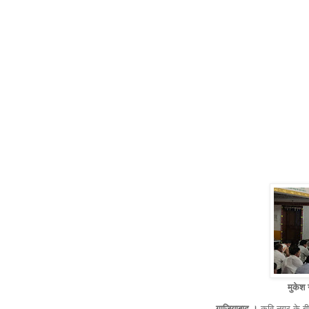
मुकेश ग
गाजियाबाद ।
कवि नगर के.बी.4