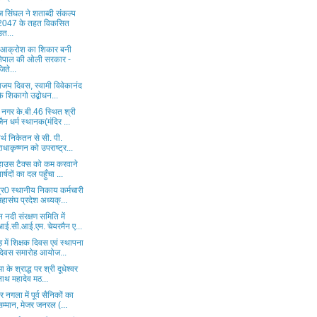
 सिंघल ने शताब्दी संकल्प
2047 के तहत विकसित
उत...
ा आक्रोश का शिकार बनी
नेपाल की ओली सरकार -
जिते...
विजय दिवस, स्वामी विवेकानंद
के शिकागो उद्बोधन...
 नगर के.बी.46 स्थित श्री
जैन धर्म स्थानक(मंदिर ...
र्थ निकेतन से सी. पी.
राधाकृष्णन को उपराष्ट्र...
 हाउस टैक्स को कम करवाने
पार्षदों का दल पहुँचा ...
्र0 स्थानीय निकाय कर्मचारी
महासंघ प्रदेश अध्यक्...
न नदी संरक्षण समिति में
आई.सी.आई.एम. चेयरमैन ए...
ड़ में शिक्षक दिवस एवं स्थापना
दिवस समारोह आयोज...
िमा के श्राद्ध पर श्री दूधेश्वर
नाथ महादेव मठ...
 नगला में पूर्व सैनिकों का
सम्मान, मेजर जनरल (...