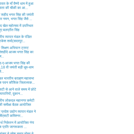
वत के माँ वैष्णो धाम में हुआ
माता की चौकी का आ...
 शहीद भगत सिंह की जयंती
पर नमन, भगत सिंह जैसे ...
द खेल महोत्सव में उपस्थित
हुए बलप्रीत सिंह
ट्रीय व्यापार मंडल के पंडित
राकेश शर्मा(सदरपुर...
 शिक्षण अभियान ट्रस्ट
नेशहीदे आजम भगत सिंह का
ज...
द-ए-आजम भगत सिंह की
118 वी जयंती बड़ी धूम-धाम
े...
ल भारतीय ब्राह्मण महासभा
के पवन कौशिक जिलाध्यक...
टी से आने वाले समय में छोटे
व्यापारियों, दुकान...
्ट्रीय लोकदल महानगर कमेटी
की समीक्षा बैठक आयोजित
र प्रदेश उद्योग व्यापार मंडल ने
जीएसटी कमिश्नर...
र्थ निकेतन में आयोजित गंगा
के प्रति जागरूकता ...
व सांसद ने रमेश चन्द्र तोमर ने