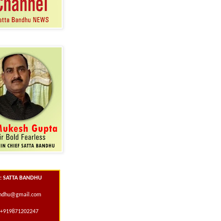
 : SATTA BANDHU
andhu@gmail.com
+919871202247