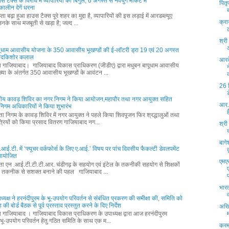
ाउस टैक्स के विरोध में व्यापारियों का बिगुल, 6 अगस्त से नवयुग मार्केट में
पितृ
ालीन देगें धरना
ता बढ़ा हुआ हाउस टैक्स पूरे शहर का मुद्दा है, व्यापारियों की इस लड़ाई में आरडब्ल्यूए
क्र
नके साथ मजबूती से खड़ा है; जल्द ...
श्री
पूधाम आवासीय योजना के 350 आवासीय भूखण्डों की ई-लॉटरी ड्रा 19 एवं 20 अगस्त
नंदकिशोर कलाल
आरक
्ता गाजियाबाद। गाजियाबाद विकास प्राधिकरण (जीडीए) द्वारा मधुबन बापूधाम आवासीय
्या के अंतर्गत 350 आवासीय भूखण्डों के आवंटन ...
26 
ीय कावड़ शिविर का नगर निगम ने किया आयोजन,महापौर तथा नगर आयुक्त सहित
आर.क
वं निगम अधिकारियों ने किया शुभारंभ
्ता निगम के कावड़ शिविर में नगर आयुक्त ने पहले किया शिवपूजन फिर श्रद्धालुओं तथा
्रियों को किया प्रसाद वितरण गाजियाबाद नग...
श्री
बागे
आई.टी. में ‘फ्यूचर वर्कफोर्स के लिए ए.आई.’ विषय पर पांच दिवसीय फैकल्टी डेवलपमेंट
म आयोजित
एमए
्ता एन .आई.टी.टी.टी.आर. चंडीगढ़ के सहयोग एवं इंटेल के तकनीकी सहयोग से शिक्षकों
 तकनीक से सशक्त बनाने की पहल गाजियाबाद ...
भारत
ध्यक्ष ने हरनंदीपुरम के भू-उपयोग परिवर्तन से संबंधित प्रकरण की समीक्षा की, समिति को
की बोर्ड बैठक से पूर्व प्रस्ताव प्रस्तुत करने के दिए निर्देश
अखि
्ता गाजियाबाद । गाजियाबाद विकास प्राधिकरण के उपाध्यक्ष द्वारा आज हरनंदीपुरम
भू-उपयोग परिवर्तन हेतु गठित समिति के साथ एक म...
करम