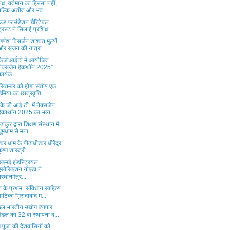
पक्ष, वर्तमान का हिस्सा नहीं,
बल्कि अतीत और भव...
ाउड फाउंडेशन चैरिटेबल
ट्रस्ट ने सिलाई प्रशिक्ष...
 गणेश विसर्जन शाश्वत मूल्यों
और सृजन की यात्रा...
ेजीआईटी में आयोजित
नेक्सजेन हैकथॉन 2025”
कार्यक...
सितम्बर को होगा संतोष एक
डेमिया का छात्रवृत्ति ...
े.जी.आई.टी. में नेक्सजेन
हैकाथॉन 2025 का भव्य ...
 ठाकुर द्वारा शिक्षण संस्थान में
धूमधाम से मना...
श्वर धाम के पीठाधीश्वर धीरेंद्र
कृष्ण शास्त्री...
सएमई इंडस्ट्रियल
एसोसिएशन नोएडा ने
प्रधानमंत्र...
 के प्रथम “संविधान साहित्य
वाटिका “मुरादाबाद म...
ल भारतीय उद्योग व्यापार
मंडल का 32 वा स्थापना द...
 पूजा की देशवासियों को