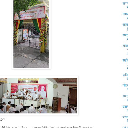
सपना
अमर
सांस
राष्
लोक
शही
स
अखि
जीएस
राष
उत्त
परमा
ुप्ता
6 स्थित श्री जैन धर्म स्थानक(मंदिर )की नीलामी द्वारा बिक्री करने पर
पूर्