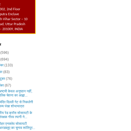
:
302, 2nd Floor
utra Enclave
h Vihar Sector – 10
ad, Uttar Pradesh
 - 201009, INDIA
व
6
(596)
5
(694)
ंबर
(133)
ंबर
(83)
टूबर
(76)
ंबर
(67)
ष्टमी केवल अनुष्ठान नहीं,
बल्कि चेतना का आह्वा...
 मंदिर दिल्ली गेट से निकलेगी
भव्य पंखा शोभायात्रा
तीय रेड क्रॉस सोसायटी के
संरक्षक गौरव त्यागी ने...
मोहर एनक्लेव सोसायटी
आरडब्लूए का चुनाव शांतिपूर...