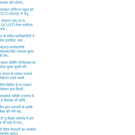
नवाचार और प्रेरणा...
वरलाइन प्रेस्टिज स्कूल को
FICCI ARISE ने 'फ्यू...
ैक लोकस्ट (BLACK
LOCUST) मेन्स गारमेंट्स
स्टोर ...
ा के वरिष्ठ पदाधिकारियों ने
दिया इस्तीफ़ा, समा...
ज0पा0 कार्यकारिणी
एम0एल0सी0 स्नातक चुनाव
की तैय...
्य एकता समिति गाजियाबाद का
88वा युवक युवती परि...
श यात्रा के पश्चात परमार्थ
निकेतन पधारे स्वामी...
टिव थिंकिंग डे पर परमार्थ
निकेतन द्वारा दिल्ली...
 रामलीला समिति राजनगर में
16 सितम्बर को डांडि...
ीय ज्ञान प्रणाली से सजेगी
शिक्षा की नयी राह, ...
 टी यू दीक्षांत समारोह में आर
के जी आई टी,फार्...
ी रितेश त्रिपाठी का जन्मदिन
राष्ट्रीय व्यापार ...