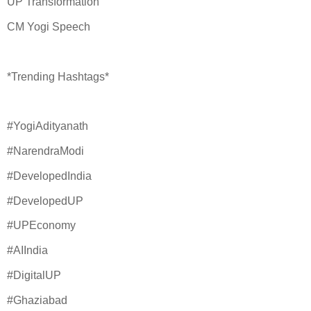
UP Transformation
CM Yogi Speech
*Trending Hashtags*
#YogiAdityanath
#NarendraModi
#DevelopedIndia
#DevelopedUP
#UPEconomy
#AIIndia
#DigitalUP
#Ghaziabad