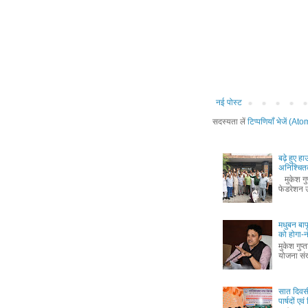
नई पोस्ट
सदस्यता लें
टिप्पणियाँ भेजें (Ato
बढ़े हुए ह
अनिश्चितक
मुकेश गुप्
फेडरेशन उ
मधुबन बा
को होगा-
मुकेश गुप
योजना संख
सात दिवस
पार्षदों ए