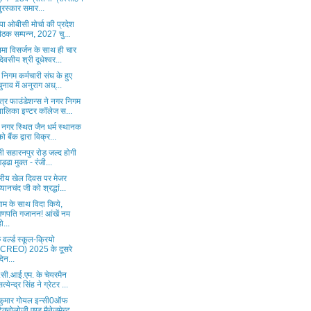
पुरस्कार समार...
ा ओबीसी मोर्चा की प्रदेश
बैठक सम्पन्न, 2027 चु...
िमा विसर्जन के साथ ही चार
दिवसीय श्री दूधेश्वर...
निगम कर्मचारी संघ के हुए
चुनाव में अनुराग अध्...
त्र फाउंडेशन्स ने नगर निगम
बालिका इण्टर कॉलेज स...
 नगर स्थित जैन धर्म स्थानक
को बैंक द्वारा विक्र...
ली सहारनपुर रोड़ जल्द होगी
गड्ढा मुक्त - रंजी...
ट्रीय खेल दिवस पर मेजर
ध्यानचंद जी को श्रद्धां...
ाम के साथ विदा किये,
गणपति गजानन! आंखें नम
हो...
ु वर्ल्ड स्कूल-क्रियो
(CREO) 2025 के दूसरे
दिन...
सी.आई.एम. के चेयरमैन
सत्येन्द्र सिंह ने ग्रेटर ...
कुमार गोयल इन्सी0ऑफ
टैक्नोलोजी एण्ड मैनेजमेन्ट ...