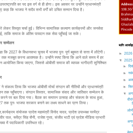
उपराष्ट्रपति का पद इस वर्ग से ही होगा। इस अवसर पर उन्होंने प्रधानमंत्री
Address
ुए कहा कि भाजपा ने सदैव सभी वर्गों को उचित सम्मान दिया है।
10B,50/
Brahmap
Siddhart
Ghaziab
को लेकर विस्तृत चर्चा हुई। विभिन्न सामाजिक कल्याण कार्यक्रमों और जनसेवा
Pincode
गई, ताकि समाज के अंतिम पायदान तक सेवा पहुँचाई जा सके।
र सम्मेलन
ब्लॉग आर्काइ
कहा कि 2027 के विधानसभा चुनाव में भाजपा पुनः पूर्ण बहुमत से सत्ता में लौटेगी।
►
202
तक मजबूत करना आवश्यक है। उन्होंने स्पष्ट किया कि आने वाले समय में हर
▼
202
लन आयोजित किया जाएगा, जिससे ओबीसी समाज की व्यापक भागीदारी सुनिश्चित
►
दिस
►
नव
ोर
►
अक्
ं ने संकल्प लिया कि भाजपा ओबीसी मोर्चा संगठन की नीतियों और प्रधानमंत्री
►
सित
जन-जन तक पहुँचाएगा। संगठन विस्तार, सामाजिक संवाद और जातिवार सम्मेलन के
▼
अग
ूत करने पर बल दिया गया। बैठक का समापन उत्साह और संकल्प के साथ हुआ,
वीरा
27 तक पुनः भाजपा सरकार बनाने का लक्ष्य साधने का प्रण लिया।
लोनी
,कार्यक्रम संयोजक प्रदेश महामंत्री विनोद यादव, प्रदेश उपाध्यक्ष परमेंद्र
वीर पाल, रूपेंद्र सिंह सैनी, राजेश गुप्ता, संजीव भाटी एवं प्रदेश मीडिया प्रभारी
अगा
या में पदाधिकारी उपस्थित रहे।
मेवा