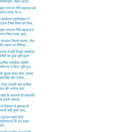
ग़ाज़ियाबाद -चेतन आनंद, ...
महंत नारायण गिरि महाराज धर्म
चेतना यात्रा के ल...
षद वेलफेयर एसोसिएशन ने
हाऊस टैक्स विषय को विधा...
महंत नारायण गिरि महाराज ने
पावन चिंतन धारा आश्...
व मानवता दिवस! करुणा, सेवा
और एकता का वैश्विक ...
यनगर में श्री विजय रामलीला
कमेटी का हुआ भूमि पूजन
 धार्मिक रामलीला समिति
कविनगर ने किया भूमि पूज...
जी सुभाष चन्द्र बोस, साहस,
देशभक्ति और प्रेरणा...
ी घोड़ा पालकी जय कन्हैया
लाल की -मनोज धामा
राखंड के लोकपर्व घी संक्रांति
पर्व हमारी लोकसं...
र्थ निकेतन में धूमधाम से
मनायी श्री कृष्ण जन्म...
ा-वृंदावन पहुंचे योगी
आदित्यनाथ दी 30 हजार
करो...