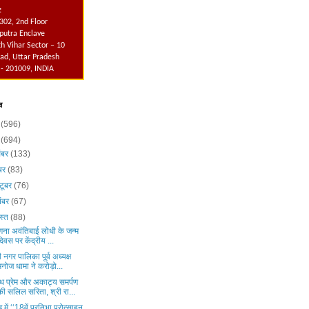
:
302, 2nd Floor
utra Enclave
h Vihar Sector – 10
ad, Uttar Pradesh
 - 201009, INDIA
व
6
(596)
5
(694)
ंबर
(133)
ंबर
(83)
टूबर
(76)
ंबर
(67)
स्त
(88)
ंगना अवंतिबाई लोधी के जन्म
दिवस पर केंद्रीय ...
 नगर पालिका पूर्व अध्यक्ष
मनोज धामा ने करोड़ो...
ध प्रेम और अकाट्य समर्पण
की सलिल सरिता, श्री रा...
ड़ में ‘‘18वें प्रतिभा प्रोत्साहन