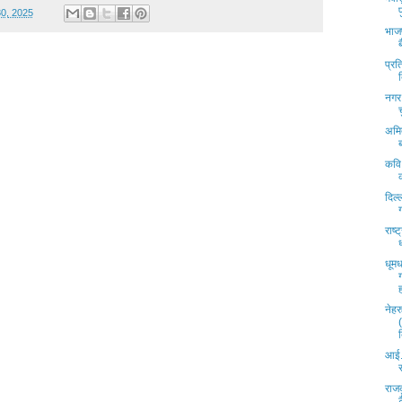
30, 2025
भाजप
प्रत
नगर 
अमि
कवि
दिल्
राष्
धूमध
नेहर
आई.
राज