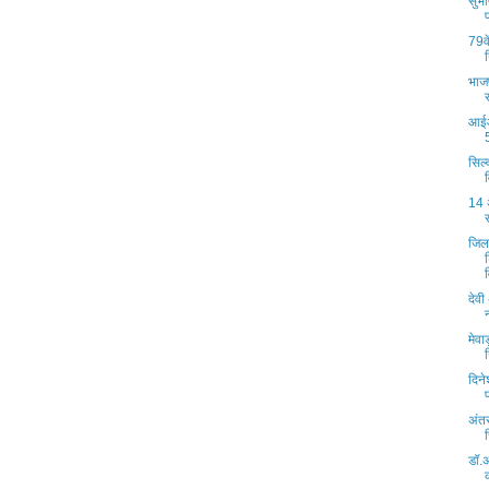
सुभ
79वे
भाजप
आईआ
सिल्
14 
जिल
देवी
मेवाड़
दिन
अंतर
डॉ.