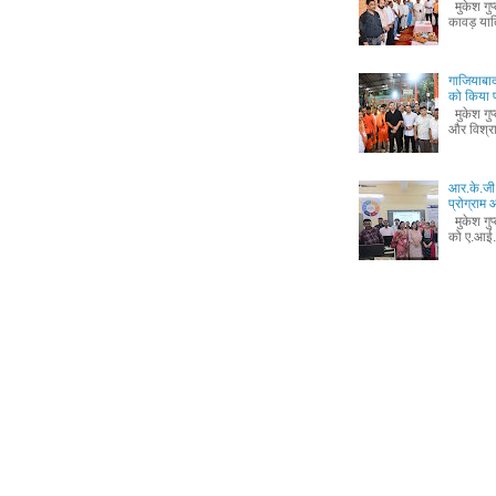
मुकेश गुप
कावड़ यात
गाजियाबाद
को किया 
मुकेश गुप
और विश्रा
आर.के.जी.
प्रोग्रा
मुकेश गुप
को ए.आई.