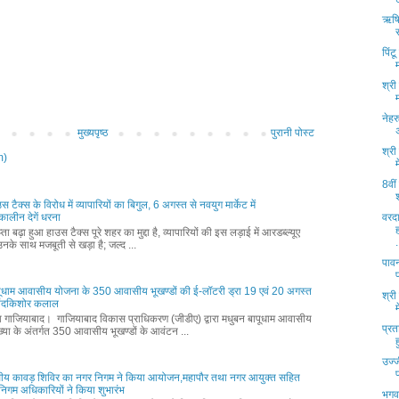
ऋषिय
पिंट
श्री
नेहर
मुख्यपृष्ठ
पुरानी पोस्ट
श्री
m)
8वीं
ाउस टैक्स के विरोध में व्यापारियों का बिगुल, 6 अगस्त से नवयुग मार्केट में
वरदा
ालीन देगें धरना
ता बढ़ा हुआ हाउस टैक्स पूरे शहर का मुद्दा है, व्यापारियों की इस लड़ाई में आरडब्ल्यूए
.
नके साथ मजबूती से खड़ा है; जल्द ...
पाव
पूधाम आवासीय योजना के 350 आवासीय भूखण्डों की ई-लॉटरी ड्रा 19 एवं 20 अगस्त
श्री
नंदकिशोर कलाल
्ता गाजियाबाद। गाजियाबाद विकास प्राधिकरण (जीडीए) द्वारा मधुबन बापूधाम आवासीय
प्रत
्या के अंतर्गत 350 आवासीय भूखण्डों के आवंटन ...
उज्ज
ीय कावड़ शिविर का नगर निगम ने किया आयोजन,महापौर तथा नगर आयुक्त सहित
वं निगम अधिकारियों ने किया शुभारंभ
भगव