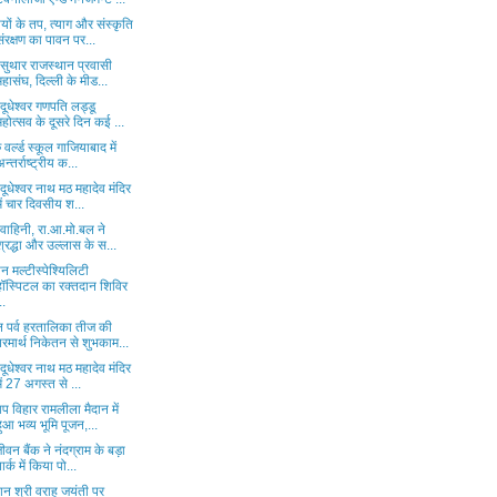
ों के तप, त्याग और संस्कृति
संरक्षण का पावन पर...
ू सुथार राजस्थान प्रवासी
महासंघ, दिल्ली के मीड...
 दूधेश्वर गणपति लड्डू
महोत्सव के दूसरे दिन कई ...
ु वर्ल्ड स्कूल गाजियाबाद में
अन्तर्राष्ट्रीय क...
 दूधेश्वर नाथ मठ महादेव मंदिर
में चार दिवसीय श...
 वाहिनी, रा.आ.मो.बल ने
श्रद्धा और उल्लास के स...
न मल्टीस्पेश्यिलिटी
हॉस्पिटल का रक्तदान शिविर
..
न पर्व हरतालिका तीज की
परमार्थ निकेतन से शुभकाम...
 दूधेश्वर नाथ मठ महादेव मंदिर
में 27 अगस्त से ...
ाप विहार रामलीला मैदान में
हुआ भव्य भूमि पूजन,...
ीवन बैंक ने नंदग्राम के बड़ा
पार्क में किया पो...
ान श्री वराह जयंती पर