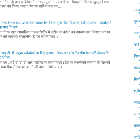
्ता निगम के कावड़ शिविर में नगर आयुक्त ने पहले किया शिवपूजन फिर श्रद्धालुओं तथा
्रियों को किया प्रसाद वितरण गाजियाबाद नग...
भाजप
गुरु
 नगर निगम द्वारा आयोजित कावड़ शिविर में पहुंचे जिलाधिकारी, देखी व्यवस्था, कांवड़ियों
प्रसाद वितरण
्ता निगम द्वारा आयोजित कावड़ शिविर में स्टील के बर्तनों का उपयोग तथा विशाल भोजन
राष्
म की व्यवस्था सराहनीय-डी एम गाजियाबाद । ...
क
प्रद
आई.टी. में ‘फ्यूचर वर्कफोर्स के लिए ए.आई.’ विषय पर पांच दिवसीय फैकल्टी डेवलपमेंट
विश्
म आयोजित
्ता एन .आई.टी.टी.टी.आर. चंडीगढ़ के सहयोग एवं इंटेल के तकनीकी सहयोग से शिक्षकों
 तकनीक से सशक्त बनाने की पहल गाजियाबाद ...
मेव
निर्
श्री
भारत
लाजप
बदल
साहि