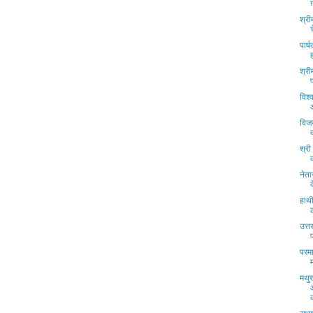
श्री
पार्
श्री
विश्
विज
श्री
नेता
हाथ
उत्त
परमा
मथुर