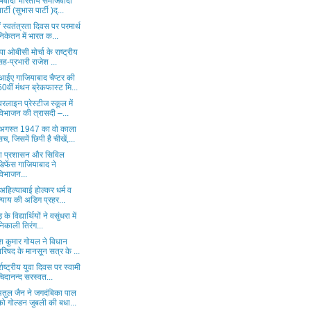
ाषवादी भारतीय समाजवादी
पार्टी (सुभास पार्टी )द्...
ं स्वतंत्रता दिवस पर परमार्थ
निकेतन में भारत क...
ा ओबीसी मोर्चा के राष्ट्रीय
सह-प्रभारी राजेश ...
ईए गाजियाबाद चैप्टर की
50वीं मंथन ब्रेकफास्ट मि...
वरलाइन प्रेस्टीज स्कूल में
विभाजन की त्रासदी –...
अगस्त 1947 का वो काला
सच, जिसमें छिपी है चीखें,...
ा प्रशासन और सिविल
डिफेंस गाजियाबाद ने
विभाजन...
 अहिल्याबाई होल्कर धर्म व
न्याय की अडिग प्रहर...
 के विद्यार्थियों ने वसुंधरा में
निकाली तिरंग...
ेश कुमार गोयल ने विधान
परिषद के मानसून सत्र के ...
्राष्ट्रीय युवा दिवस पर स्वामी
चिदानन्द सरस्वत...
अतुल जैन ने जगदंबिका पाल
को गोल्डन जुबली की बधा...