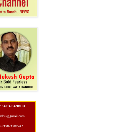
 : SATTA BANDHU
andhu@gmail.com
+919871202247