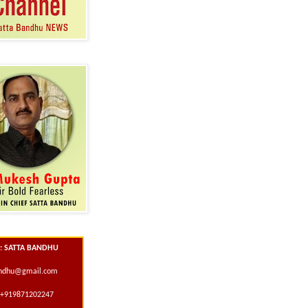
 : SATTA BANDHU
andhu@gmail.com
+919871202247