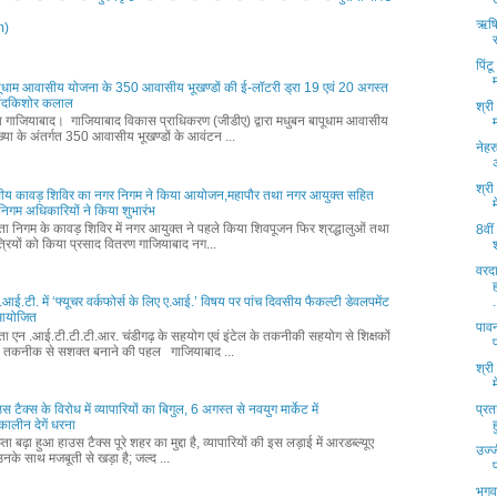
ऋषिय
m)
पिंट
पूधाम आवासीय योजना के 350 आवासीय भूखण्डों की ई-लॉटरी ड्रा 19 एवं 20 अगस्त
नंदकिशोर कलाल
श्री
्ता गाजियाबाद। गाजियाबाद विकास प्राधिकरण (जीडीए) द्वारा मधुबन बापूधाम आवासीय
्या के अंतर्गत 350 आवासीय भूखण्डों के आवंटन ...
नेहर
श्री
ीय कावड़ शिविर का नगर निगम ने किया आयोजन,महापौर तथा नगर आयुक्त सहित
वं निगम अधिकारियों ने किया शुभारंभ
्ता निगम के कावड़ शिविर में नगर आयुक्त ने पहले किया शिवपूजन फिर श्रद्धालुओं तथा
8वीं
्रियों को किया प्रसाद वितरण गाजियाबाद नग...
वरदा
आई.टी. में ‘फ्यूचर वर्कफोर्स के लिए ए.आई.’ विषय पर पांच दिवसीय फैकल्टी डेवलपमेंट
.
म आयोजित
पाव
्ता एन .आई.टी.टी.टी.आर. चंडीगढ़ के सहयोग एवं इंटेल के तकनीकी सहयोग से शिक्षकों
 तकनीक से सशक्त बनाने की पहल गाजियाबाद ...
श्री
ाउस टैक्स के विरोध में व्यापारियों का बिगुल, 6 अगस्त से नवयुग मार्केट में
प्रत
ालीन देगें धरना
ता बढ़ा हुआ हाउस टैक्स पूरे शहर का मुद्दा है, व्यापारियों की इस लड़ाई में आरडब्ल्यूए
उज्ज
नके साथ मजबूती से खड़ा है; जल्द ...
भगव