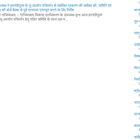
ध्यक्ष ने हरनंदीपुरम के भू-उपयोग परिवर्तन से संबंधित प्रकरण की समीक्षा की, समिति को
की बोर्ड बैठक से पूर्व प्रस्ताव प्रस्तुत करने के दिए निर्देश
भाजप
्ता गाजियाबाद । गाजियाबाद विकास प्राधिकरण के उपाध्यक्ष द्वारा आज हरनंदीपुरम
भू-उपयोग परिवर्तन हेतु गठित समिति के साथ एक म...
गुरु
राष्
क
प्रद
विश्
मेव
निर्
श्री
भारत
लाजप
बदल
साहि