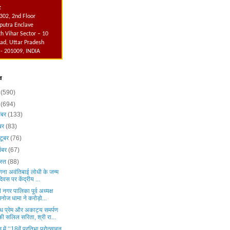
:
302, 2nd Floor
utra Enclave
h Vihar Sector – 10
ad, Uttar Pradesh
 - 201009, INDIA
व
6
(590)
5
(694)
ंबर
(133)
ंबर
(83)
टूबर
(76)
ंबर
(67)
स्त
(88)
ंगना अवंतिबाई लोधी के जन्म
दिवस पर केंद्रीय ...
 नगर पालिका पूर्व अध्यक्ष
मनोज धामा ने करोड़ो...
ध प्रेम और अकाट्य समर्पण
की सलिल सरिता, श्री रा...
ड़ में ‘‘18वें प्रतिभा प्रोत्साहन