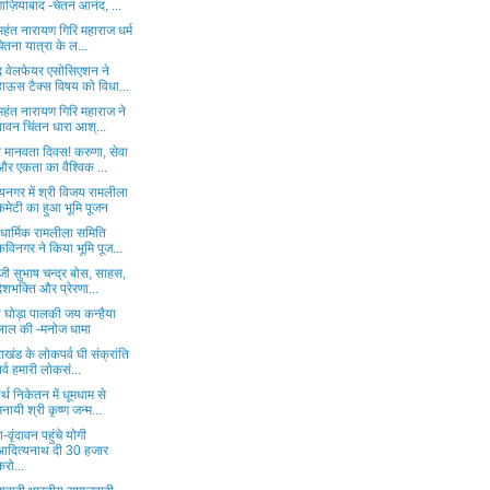
ग़ाज़ियाबाद -चेतन आनंद, ...
महंत नारायण गिरि महाराज धर्म
चेतना यात्रा के ल...
षद वेलफेयर एसोसिएशन ने
हाऊस टैक्स विषय को विधा...
महंत नारायण गिरि महाराज ने
पावन चिंतन धारा आश्...
व मानवता दिवस! करुणा, सेवा
और एकता का वैश्विक ...
यनगर में श्री विजय रामलीला
कमेटी का हुआ भूमि पूजन
 धार्मिक रामलीला समिति
कविनगर ने किया भूमि पूज...
जी सुभाष चन्द्र बोस, साहस,
देशभक्ति और प्रेरणा...
ी घोड़ा पालकी जय कन्हैया
लाल की -मनोज धामा
राखंड के लोकपर्व घी संक्रांति
पर्व हमारी लोकसं...
र्थ निकेतन में धूमधाम से
मनायी श्री कृष्ण जन्म...
ा-वृंदावन पहुंचे योगी
आदित्यनाथ दी 30 हजार
करो...