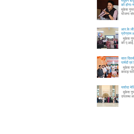
मधुबन बा
को होगा-
मुकेश गुप
योजना संख
आर.के.जी.
प्रोग्रा
मुकेश गुप
को ए.आई.
सात दिवस
पार्षदों ए
मुकेश गुप
कावड़ यात
यशोदा मेड
मुकेश गुप
उपलब्ध आध