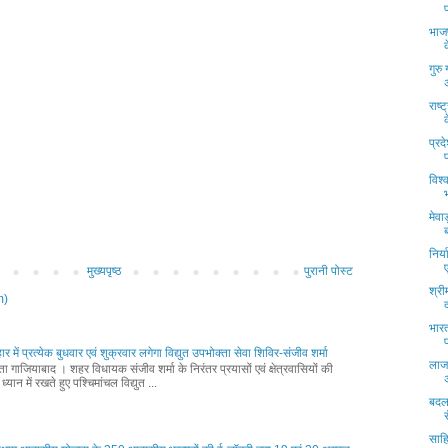
भाजप
गुरु
राष्
क
प्रद
विश्
मेव
निर्
मुख्यपृष्ठ
पुरानी पोस्ट
श्री
m)
भारत
ार में प्रत्येक बुधवार एवं शुक्रवार लगेगा विद्युत उपभोक्ता सेवा शिविर-संजीव शर्मा
लाजप
्ता गाजियाबाद । शहर विधायक संजीव शर्मा के निरंतर प्रयासों एवं क्षेत्रवासियों की
ध्यान में रखते हुए पश्चिमांचल विद्युत ...
बदल
साहि