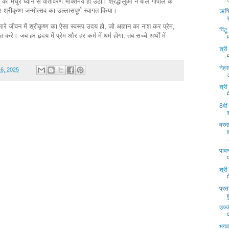
की मधुर ध्वनि से वातावरण भक्तिमय हो उठा। श्रद्धालुओं ने बाल गोपाल के
श्रीकृष्ण जन्मोत्सव का उल्लासपूर्ण स्वागत किया।
ऋषिय
रे जीवन में श्रीकृष्ण का ऐसा स्वरूप उदय हो, जो अज्ञान का नाश कर प्रेम,
पिंट
 करे। जब हर हृदय में प्रेम और हर कर्म में धर्म होगा, तब सच्चे अर्थों में
।
श्री
नेहर
16, 2025
श्री
8वीं
वरदा
.
पाव
श्री
प्रत
उज्ज
भगव