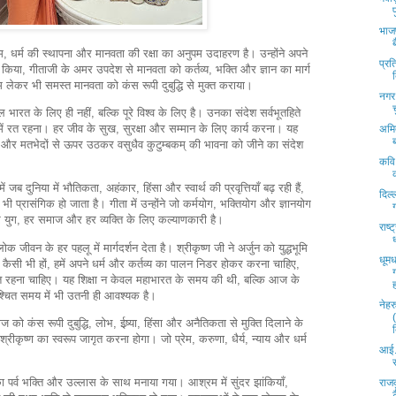
भाजप
म, धर्म की स्थापना और मानवता की रक्षा का अनुपम उदाहरण है। उन्होंने अपने
प्रत
 किया, गीताजी के अमर उपदेश से मानवता को कर्तव्य, भक्ति और ज्ञान का मार्ग
्म लेकर भी समस्त मानवता को कंस रूपी दुबुद्धि से मुक्त कराया।
नगर 
 भारत के लिए ही नहीं, बल्कि पूरे विश्व के लिए है। उनका संदेश सर्वभूतहिते
 में रत रहना। हर जीव के सुख, सुरक्षा और सम्मान के लिए कार्य करना। यह
अमि
ों और मतभेदों से ऊपर उठकर वसुधैव कुटुम्बकम् की भावना को जीने का संदेश
कवि
जब दुनिया में भौतिकता, अहंकार, हिंसा और स्वार्थ की प्रवृत्तियाँ बढ़ रही हैं,
दिल्
ी प्रासंगिक हो जाता है। गीता में उन्होंने जो कर्मयोग, भक्तियोग और ज्ञानयोग
हर युग, हर समाज और हर व्यक्ति के लिए कल्याणकारी है।
राष्
लोक जीवन के हर पहलू में मार्गदर्शन देता है। श्रीकृष्ण जी ने अर्जुन को युद्धभूमि
धूमध
याँ कैसी भी हों, हमें अपने धर्म और कर्तव्य का पालन निडर होकर करना चाहिए,
्त रहना चाहिए। यह शिक्षा न केवल महाभारत के समय की थी, बल्कि आज के
निश्चित समय में भी उतनी ही आवश्यक है।
नेहर
ो कंस रूपी दुबुद्धि, लोभ, ईष्र्या, हिंसा और अनैतिकता से मुक्ति दिलाने के
्रीकृष्ण का स्वरूप जागृत करना होगा। जो प्रेम, करुणा, धैर्य, न्याय और धर्म
आई.
 का पर्व भक्ति और उल्लास के साथ मनाया गया। आश्रम में सुंदर झांकियाँ,
राज