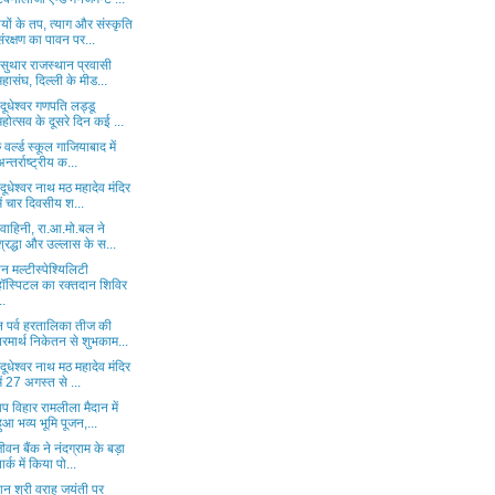
ों के तप, त्याग और संस्कृति
संरक्षण का पावन पर...
ू सुथार राजस्थान प्रवासी
महासंघ, दिल्ली के मीड...
 दूधेश्वर गणपति लड्डू
महोत्सव के दूसरे दिन कई ...
ु वर्ल्ड स्कूल गाजियाबाद में
अन्तर्राष्ट्रीय क...
 दूधेश्वर नाथ मठ महादेव मंदिर
में चार दिवसीय श...
 वाहिनी, रा.आ.मो.बल ने
श्रद्धा और उल्लास के स...
न मल्टीस्पेश्यिलिटी
हॉस्पिटल का रक्तदान शिविर
..
न पर्व हरतालिका तीज की
परमार्थ निकेतन से शुभकाम...
 दूधेश्वर नाथ मठ महादेव मंदिर
में 27 अगस्त से ...
ाप विहार रामलीला मैदान में
हुआ भव्य भूमि पूजन,...
ीवन बैंक ने नंदग्राम के बड़ा
पार्क में किया पो...
ान श्री वराह जयंती पर