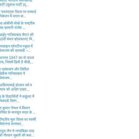
ाषवादी भारतीय समाजवादी
पार्टी (सुभास पार्टी )द्...
ं स्वतंत्रता दिवस पर परमार्थ
निकेतन में भारत क...
ा ओबीसी मोर्चा के राष्ट्रीय
सह-प्रभारी राजेश ...
ईए गाजियाबाद चैप्टर की
50वीं मंथन ब्रेकफास्ट मि...
वरलाइन प्रेस्टीज स्कूल में
विभाजन की त्रासदी –...
अगस्त 1947 का वो काला
सच, जिसमें छिपी है चीखें,...
ा प्रशासन और सिविल
डिफेंस गाजियाबाद ने
विभाजन...
 अहिल्याबाई होल्कर धर्म व
न्याय की अडिग प्रहर...
 के विद्यार्थियों ने वसुंधरा में
निकाली तिरंग...
ेश कुमार गोयल ने विधान
परिषद के मानसून सत्र के ...
्राष्ट्रीय युवा दिवस पर स्वामी
चिदानन्द सरस्वत...
अतुल जैन ने जगदंबिका पाल
को गोल्डन जुबली की बधा...