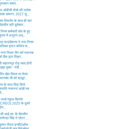
पुरस्कार समार...
ा ओबीसी मोर्चा की प्रदेश
बैठक सम्पन्न, 2027 चु...
िमा विसर्जन के साथ ही चार
दिवसीय श्री दूधेश्वर...
निगम कर्मचारी संघ के हुए
चुनाव में अनुराग अध्...
त्र फाउंडेशन्स ने नगर निगम
बालिका इण्टर कॉलेज स...
 नगर स्थित जैन धर्म स्थानक
को बैंक द्वारा विक्र...
ली सहारनपुर रोड़ जल्द होगी
गड्ढा मुक्त - रंजी...
ट्रीय खेल दिवस पर मेजर
ध्यानचंद जी को श्रद्धां...
ाम के साथ विदा किये,
गणपति गजानन! आंखें नम
हो...
ु वर्ल्ड स्कूल-क्रियो
(CREO) 2025 के दूसरे
दिन...
सी.आई.एम. के चेयरमैन
सत्येन्द्र सिंह ने ग्रेटर ...
कुमार गोयल इन्सी0ऑफ
टैक्नोलोजी एण्ड मैनेजमेन्ट ...