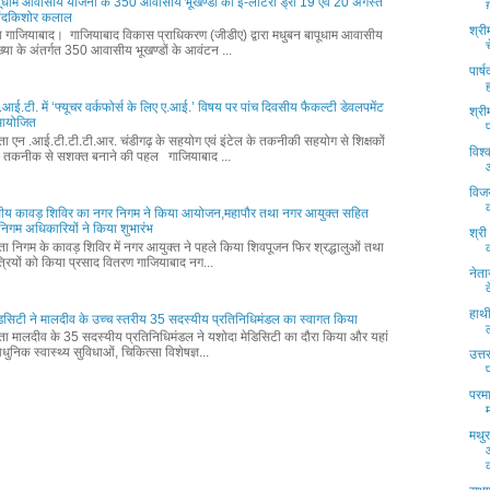
पूधाम आवासीय योजना के 350 आवासीय भूखण्डों की ई-लॉटरी ड्रा 19 एवं 20 अगस्त
नंदकिशोर कलाल
श्री
्ता गाजियाबाद। गाजियाबाद विकास प्राधिकरण (जीडीए) द्वारा मधुबन बापूधाम आवासीय
्या के अंतर्गत 350 आवासीय भूखण्डों के आवंटन ...
पार्
आई.टी. में ‘फ्यूचर वर्कफोर्स के लिए ए.आई.’ विषय पर पांच दिवसीय फैकल्टी डेवलपमेंट
श्री
म आयोजित
्ता एन .आई.टी.टी.टी.आर. चंडीगढ़ के सहयोग एवं इंटेल के तकनीकी सहयोग से शिक्षकों
विश्
 तकनीक से सशक्त बनाने की पहल गाजियाबाद ...
विज
ीय कावड़ शिविर का नगर निगम ने किया आयोजन,महापौर तथा नगर आयुक्त सहित
वं निगम अधिकारियों ने किया शुभारंभ
श्री
्ता निगम के कावड़ शिविर में नगर आयुक्त ने पहले किया शिवपूजन फिर श्रद्धालुओं तथा
्रियों को किया प्रसाद वितरण गाजियाबाद नग...
नेता
हाथ
िसिटी ने मालदीव के उच्च स्तरीय 35 सदस्यीय प्रतिनिधिमंडल का स्वागत किया
्ता मालदीव के 35 सदस्यीय प्रतिनिधिमंडल ने यशोदा मेडिसिटी का दौरा किया और यहां
ुनिक स्वास्थ्य सुविधाओं, चिकित्सा विशेषज्ञ...
उत्त
परमा
मथुर