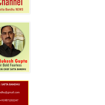
 : SATTA BANDHU
andhu@gmail.com
+919871202247