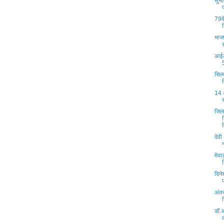
सुभ
79वे
भाजप
आईआ
सिल्
14 
जिल
देवी
मेवाड़
दिन
अंतर
डॉ.