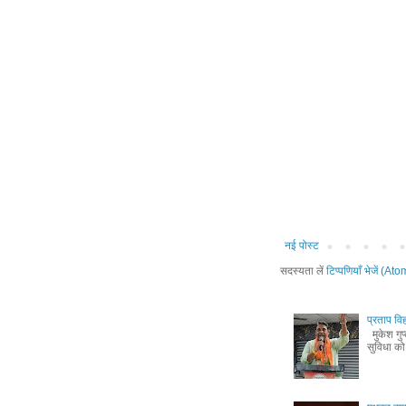
नई पोस्ट
सदस्यता लें
टिप्पणियाँ भेजें (Ato
प्रताप विह
मुकेश गुप
सुविधा को 