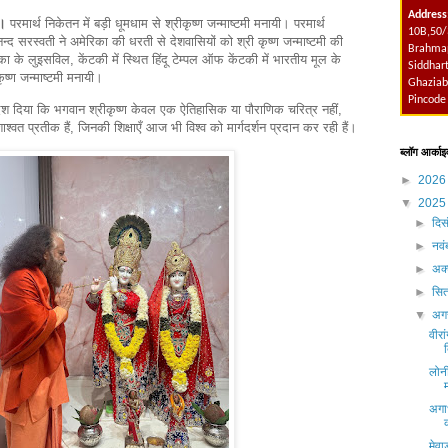
Address
।
परमार्थ निकेतन में बड़ी धूमधाम से श्रीकृष्ण जन्माष्टमी मनायी। परमार्थ
10B,50/
नन्द सरस्वती ने अमेरिका की धरती से देशवासियों को श्री कृष्ण जन्माष्टमी की
Brahmap
का के लुइसविल, केंटकी में स्थित हिंदू टेम्पल ऑफ केंटकी में भारतीय मूल के
Siddhart
ृष्ण जन्माष्टमी मनायी।
Ghaziab
Pincode
ंदेश दिया कि भगवान श्रीकृष्ण केवल एक ऐतिहासिक या पौराणिक चरित्र नहीं,
ाश्वत प्रतीक हैं, जिनकी शिक्षाएँ आज भी विश्व को मार्गदर्शन प्रदान कर रही हैं।
ब्लॉग आर्काइ
►
202
▼
202
►
दिस
►
नव
►
अक्
►
सित
▼
अग
वीरा
लोनी
अगा
मेवा