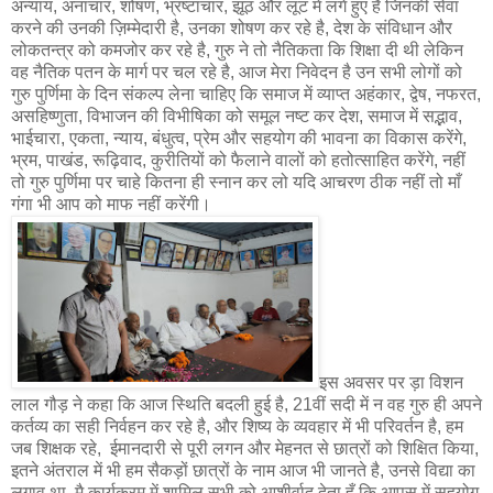
अन्याय, अनाचार, शोषण, भ्रष्टाचार, झूठ और लूट में लगे हुए है जिनकी सेवा
करने की उनकी ज़िम्मेदारी है, उनका शोषण कर रहे है, देश के संविधान और
लोकतन्त्र को कमजोर कर रहे है, गुरु ने तो नैतिकता कि शिक्षा दी थी लेकिन
वह नैतिक पतन के मार्ग पर चल रहे है, आज मेरा निवेदन है उन सभी लोगों को
गुरु पुर्णिमा के दिन संकल्प लेना चाहिए कि समाज में व्याप्त अहंकार, द्वेष, नफरत,
असहिष्णुता, विभाजन की विभीषिका को समूल नष्ट कर देश, समाज में सद्भाव,
भाईचारा, एकता, न्याय, बंधुत्व, प्रेम और सहयोग की भावना का विकास करेंगे,
भ्रम, पाखंड, रूढ़िवाद, कुरीतियों को फैलाने वालों को हतोत्साहित करेंगे, नहीं
तो गुरु पुर्णिमा पर चाहे कितना ही स्नान कर लो यदि आचरण ठीक नहीं तो माँ
गंगा भी आप को माफ नहीं करेंगी।
इस अवसर पर ड़ा विशन
लाल गौड़ ने कहा कि आज स्थिति बदली हुई है, 21वीं सदी में न वह गुरु ही अपने
कर्तव्य का सही निर्वहन कर रहे है, और शिष्य के व्यवहार में भी परिवर्तन है, हम
जब शिक्षक रहे, ईमानदारी से पूरी लगन और मेहनत से छात्रों को शिक्षित किया,
इतने अंतराल में भी हम सैकड़ों छात्रों के नाम आज भी जानते है, उनसे विद्या का
लगाव था, मै कार्यक्रम में शामिल सभी को आशीर्वाद देता हूँ कि आपस में सहयोग