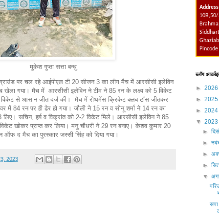
Address
10B,50/
Brahmap
Siddhart
Ghaziab
Pincode
मुकेश गुप्ता सत्ता बन्धु
ब्लॉग आर्काइ
 ग्राउंड पर चल रहे आईपीएल टी 20 सीजन 3 का लीग मैच में आरसीसी इलेविन
►
202
ीच खेला गया। मैच में आरसीसी इलेविन ने टीम ने 85 रन के लक्ष्य को 5 विकेट
►
202
विकेट से आसान जीत दर्ज की। मैच में रोथमेंस क्रिकेट क्लब टॉस जीतकर
 में 84 रन पर ही ढेर हो गया। जौली ने 15 रन व सोनू शर्मा ने 14 रन का
►
202
3 लिए। सचिन, हर्ष व विक्रांत को 2-2 विकेट मिले। आरसीसी इलेविन ने 85
▼
202
5 विकेट खोकर प्राप्त कर लिया। मनु चौधरी ने 29 रन बनाए। केशव कुमार 20
►
दिस
 ऑफ द मैच का पुरस्कार जस्सी सिंह को दिया गया।
►
नव
►
अक्
23, 2023
►
सित
▼
अग
परिज
सपा 