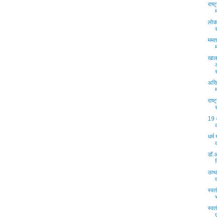
राष्
लोक
ममता
खाल
अखि
राष्
19 
धर्म
डॉ.
उत्थ
स्वत
स्व