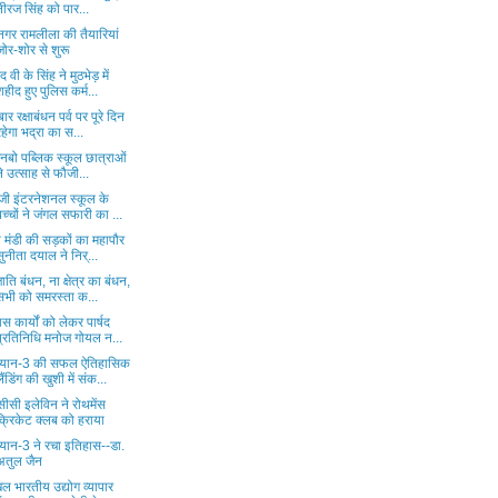
नीरज सिंह को पार...
नगर रामलीला की तैयारियां
जोर-शोर से शुरू
द वी के सिंह ने मुठभेड़ में
शहीद हुए पुलिस कर्म...
ार रक्षाबंधन पर्व पर पूरे दिन
रहेगा भद्रा का स...
 रेनबो पब्लिक स्कूल छात्राओं
ने उत्साह से फौजी...
ेजी इंटरनेशनल स्कूल के
बच्चों ने जंगल सफारी का ...
 मंडी की सड़कों का महापौर
सुनीता दयाल ने निर्...
ाति बंधन, ना क्षेत्र का बंधन,
सभी को समरस्ता क...
स कार्यों को लेकर पार्षद
प्रतिनिधि मनोज गोयल न...
्रयान-3 की सफल ऐतिहासिक
लैंडिंग की खुशी में संक...
ीसी इलेविन ने रोथमेंस
क्रिकेट क्लब को हराया
रयान-3 ने रचा इतिहास--डा.
अतुल जैन
ल भारतीय उद्योग व्यापार