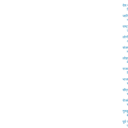
देश
जाति
राष्
लोनी
संजय
लोहा
राज
भाज
सीएस
रोजब
गुरु
पूर्