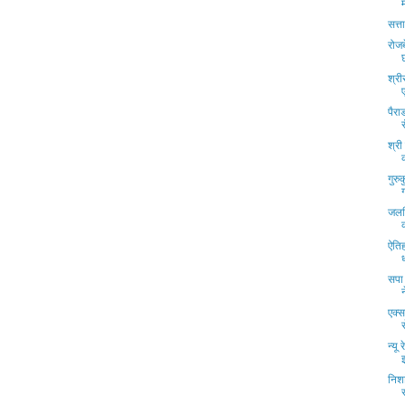
सत्त
रोजब
श्री
पैरा
श्री
गुरु
जलनि
ऐतिह
सपा 
एक्स
न्यू
निशा