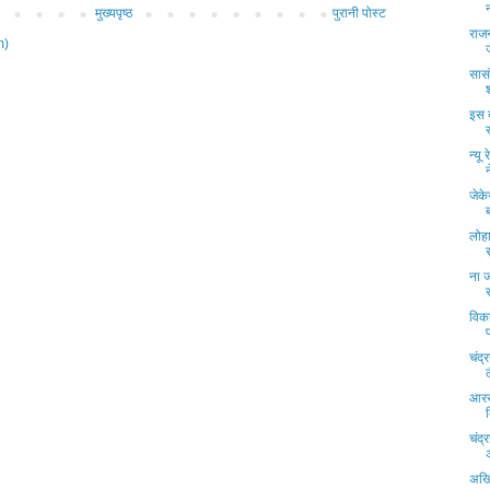
मुख्यपृष्ठ
पुरानी पोस्ट
राज
m)
सासं
इस ब
न्यू
जेक
लोहा
ना ज
विका
चंद
आरस
चंद्
अखि