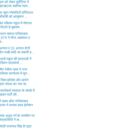
्धता को लेकर यूपीटिफ ने
खटखटाया सर्वोच्च न्याय...
दा सुपर स्पेशलिटी हॉस्पिटल
कौशांबी को आयुष्मान ...
ेल पब्लिक स्कूल में नेशनल
स्पोर्ट्स डे धूमधाम ...
स्थान समाज गाजियाबाद
1974 ने तीज, रक्षाबंधन व
ज...
अगस्त व 31 अगस्त दोनों
दिन राखी बांधी जा सकती ह...
म वर्ल्ड स्कूल की छात्राओं ने
इंडियन एयरफोर्स ...
मैन रंजीता धामा ने नगर
पालिका कार्यालय में सुन...
्ड रिदम इमेजेस और आर्यन
ग्रुप संस्था का नया सा...
कार्यकर्ता मतदाता के संपर्क में
रहकर पार्टी की...
री क्लब ऑफ गाजियाबाद
अनंत ने लगाया ब्लड डोनेशन
..
ायक अतुल गर्ग के जन्मदिन पर
क्षेत्रवासियों ने क...
ा मंत्री राजनाथ सिंह के पुत्र