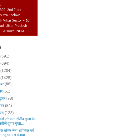
:
302, 2nd Floor
utra Enclave
h Vihar Sector – 10
ad, Uttar Pradesh
 - 201009, INDIA
व
6
(591)
5
(694)
4
(1204)
3
(1425)
ंबर
(88)
ंबर
(61)
टूबर
(78)
ंबर
(84)
स्त
(128)
नों संग मना संजीव गुप्ता के
भतीजे तुषार गुप्ता...
के वरिष्ठ नेता अभिषेक गर्ग
का धूमधाम से मनाया ...