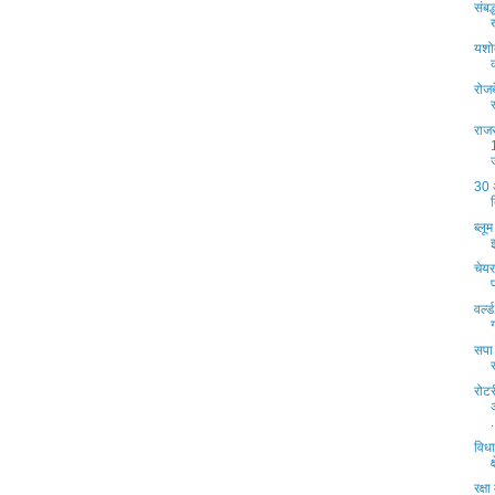
संबद
यशो
रोजब
राज
30 
ब्लू
चेयर
वर्ल
सपा 
रोट
.
विध
रक्ष