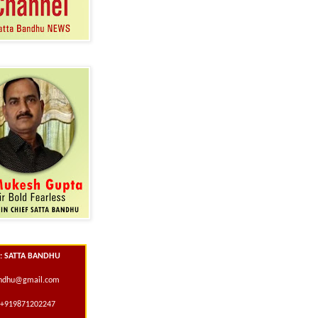
 : SATTA BANDHU
andhu@gmail.com
+919871202247