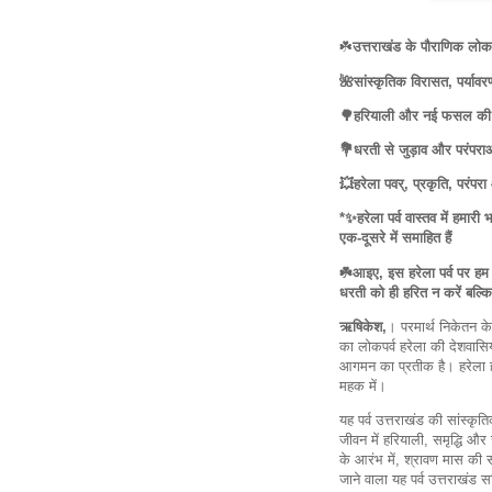
☘️
उत्तराखंड के पौराणिक लोकप
🌺सांस्कृतिक विरासत, पर्यावरण
🌳हरियाली और नई फसल की 
💐धरती से जुड़ाव और परंपराओं
💥हरेला पवर्, प्रकृति, परंपर
*✨हरेला पर्व वास्तव में हमार
एक-दूसरे में समाहित हैं
☘️आइए, इस हरेला पर्व पर हम 
धरती को ही हरित न करें बल्कि
ऋषिकेश,
। परमार्थ निकेतन के 
का लोकपर्व हरेला की देशवासिय
आगमन का प्रतीक है। हरेला हमें 
महक में।
यह पर्व उत्तराखंड की सांस्कृ
जीवन में हरियाली, समृद्धि और 
के आरंभ में, श्रावण मास की संक
जाने वाला यह पर्व उत्तराखंड सह