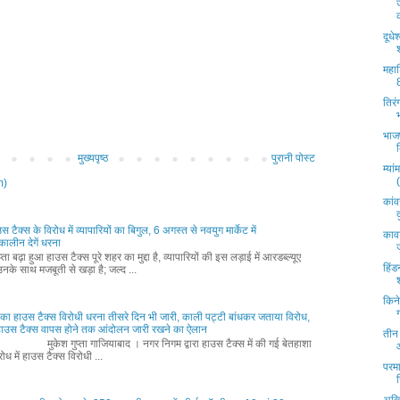
दूधे
महा
तिरं
भाजप
मुख्यपृष्ठ
पुरानी पोस्ट
म्या
m)
कांव
द
ाउस टैक्स के विरोध में व्यापारियों का बिगुल, 6 अगस्त से नवयुग मार्केट में
काव
ालीन देगें धरना
ता बढ़ा हुआ हाउस टैक्स पूरे शहर का मुद्दा है, व्यापारियों की इस लड़ाई में आरडब्ल्यूए
हिंड
नके साथ मजबूती से खड़ा है; जल्द ...
किने
ों का हाउस टैक्स विरोधी धरना तीसरे दिन भी जारी, काली पट्टी बांधकर जताया विरोध,
 हाउस टैक्स वापस होने तक आंदोलन जारी रखने का ऐलान
तीन 
ुप्ता गाजियाबाद । नगर निगम द्वारा हाउस टैक्स में की गई बेतहाशा
िरोध में हाउस टैक्स विरोधी ...
परमा