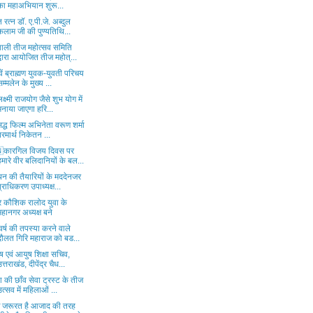
का महाअभियान शुरू...
 रत्न डॉ. ए.पी.जे. अब्दुल
कलाम जी की पुण्यतिथि...
याली तीज महोत्सव समिति
द्वारा आयोजित तीज महोत्...
ें ब्राह्मण युवक-युवती परिचय
सम्मलेन के मुख्य ...
क्ष्मी राजयोग जैसे शुभ योग में
मनाया जाएगा हरि...
िद्ध फिल्म अभिनेता वरूण शर्मा
परमार्थ निकेतन ...
कारगिल विजय दिवस पर
हमारे वीर बलिदानियों के बल...
थन की तैयारियों के मददेनजर
प्राधिकरण उपाध्यक्ष...
र कौशिक रालोद युवा के
महानगर अध्यक्ष बने
र्ष की तपस्या करने वाले
दौलत गिरि महाराज को बड...
 एवं आयुष शिक्षा सचिव,
उत्तराखंड, दीपेंद्र चैध...
 की छाँव सेवा ट्रस्ट के तीज
उत्सव में महिलाओं ...
जरूरत है आजाद की तरह