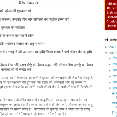
विशेष संवाददाता
Address
10B,50/
र्व हरेला की शुभकामनायें
Brahmap
Siddhart
 संरक्षण, प्रकृति प्रेम और हरियाली का प्रतीक हरेला पर्व
Ghaziab
Pincode
शुरुआत का महोत्सव
 के सम्मान का महापर्व हरेला
ब्लॉग आर्काइ
ा और पर्यावरण संरक्षण का अनुपम संगम
►
202
ी भारतीय संस्कृति की उस धारा का प्रतिनिधित्व करता है जहाँ जीवन और प्रकृति
▼
202
►
दिस
►
नव
केवल बीज नहीं, आशा बोएं; हम केवल अंकुर नहीं, हरित भविष्य उगाएं; हम केवल
 मानवता को भी जीवंत करें
►
अक्
►
सित
अध्यक्ष स्वामी चिदानन्द सरस्वती ने बुधवार को उत्तराखंड की पौराणिक संस्कृति
ों को शुभकामनायें देेेते हुये कहा कि हरेला पर्व, हरियाली और नई फसल के
►
अग
प्रेरणा देता है कि हम लौटें, धरती माँ की गोद में, पेड़ों की छाँव में, मिट्टी की
▼
जु
नव न
तिक विरासत, पर्यावरणीय चेतना और प्रकृति प्रेम का अनुपम महोत्सव है। जो
रोटर
संतुलन का संदेश देता है। हरेला का अर्थ ही है ‘हरियाली’, और यह पर्व वर्षा ऋतु
्रांति को मनाया जाता है। उत्तराखंड के कुमाऊं क्षेत्र में विशेष रूप से मनाए
मित्
ित पूरे भारत में भी पर्यावरण संरक्षण का संदेश दे रहा हैं।