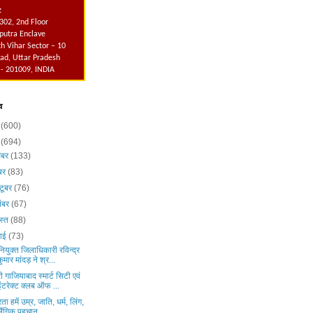
:
302, 2nd Floor
utra Enclave
h Vihar Sector – 10
ad, Uttar Pradesh
 - 201009, INDIA
व
6
(600)
5
(694)
ंबर
(133)
ंबर
(83)
टूबर
(76)
ंबर
(67)
स्त
(88)
लाई
(73)
ियुक्त जिलाधिकारी रविन्द्र
कुमार मांदड़ ने श्र...
ी गाजियाबाद स्मार्ट सिटी एवं
इंटरेक्ट क्लब ऑफ ...
रता हमें उम्र, जाति, धर्म, लिंग,
लैंगिक पहचान ...