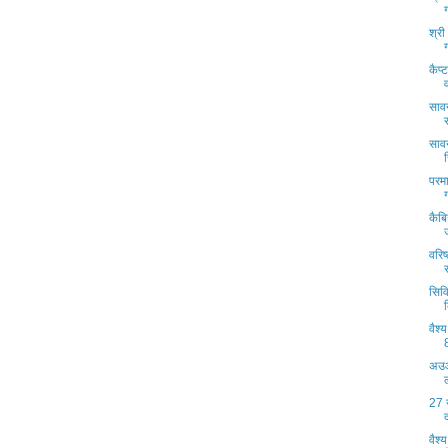
श्री
कैप्
साव
साव
परमा
कैबि
वरिष
सिवि
वैश
अउआ
27 
वैश्