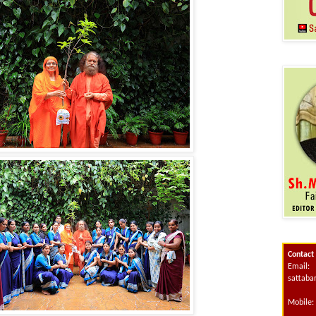
Contact
Email:
sattab
Mobile: