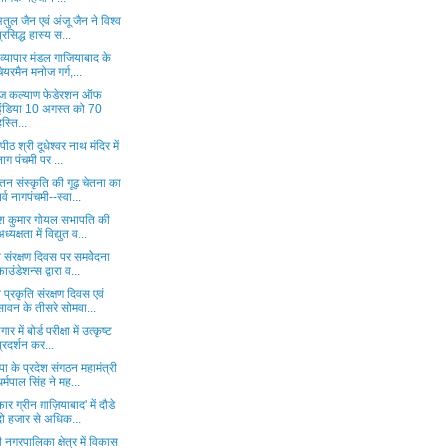
तुल जैन एवं अंजू जैन ने विश्व
प्रसिद्ध हास्य स...
 व्यापार मंडल गाजियाबाद के
चेयरमैन मनोज गर्ग,...
ज कल्याण फेडेरशन ऑफ
इंडिया 10 अगस्त को 70
हस्ति...
धपीठ श्री दूधेश्वर नाथ मंदिर में
नाग पंचमी पर ...
तन संस्कृति की गूढ़ चेतना का
पर्व नागपंचमी--स्वा...
ेश कुमार गोयल सभापति की
ध्यक्षता में विद्युत व...
व संरक्षण दिवस पर समवेेदना
फाउंडेशन्स द्वारा व...
व प्रकृति संरक्षण दिवस एवं
सावन के तीसरे सोमवा...
ार में बोर्ड परीक्षा में उत्कृष्ट
प्रदर्शन कर...
ा के प्रदेश संगठन महामंत्री
धर्मपाल सिंह ने मह...
ार ग्रीन ग़ाज़ियाबाद' में दौडे
दो हजार से अधिक...
 नगरपालिका क्षेत्र में विकास