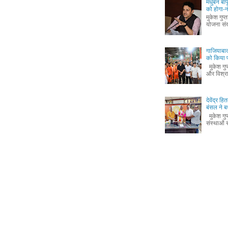
मधुबन बा
को होगा-
मुकेश गुप
योजना संख
गाजियाबाद
को किया 
मुकेश गुप
और विश्रा
देवेंद्र 
बंसल ने ब
मुकेश गुप
संस्थाओं से