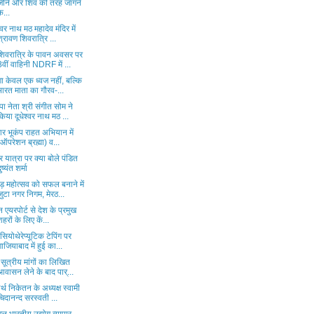
जीने और शिव की तरह जागने
क...
श्वर नाथ मठ महादेव मंदिर में
श्रावण शिवरात्रि ...
शिवरात्रि के पावन अवसर पर
8वीं वाहिनी NDRF में ...
गा केवल एक ध्वज नहीं, बल्कि
भारत माता का गौरव-...
ा नेता श्री संगीत सोम ने
किया दूधेश्वर नाथ मठ ...
ंमार भूकंप राहत अभियान में
(ऑपरेशन ब्रह्मा) व...
र यात्रा पर क्या बोले पंडित
ुष्यंत शर्मा
ड़ महोत्सव को सफल बनाने में
जुटा नगर निगम, मेरठ...
न एयरपोर्ट से देश के प्रमुख
शहरों के लिए कें...
सियोथेरेप्यूटिक टेपिंग पर
गाजियाबाद में हुई का...
सूत्रीय मांगों का लिखित
आवासन लेने के बाद पार्...
र्थ निकेतन के अध्यक्ष स्वामी
चिदानन्द सरस्वती ...