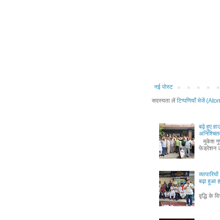
नई पोस्ट
सदस्यता लें
टिप्पणियाँ भेजें (Ato
बढ़े हुए ह
अनिश्चितक
मुकेश गुप्
फेडरेशन उ
व्यापारिय
बढ़ा हुआ
मुकेश ग
वृद्धि के व