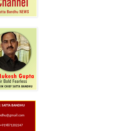
 : SATTA BANDHU
andhu@gmail.com
+919871202247