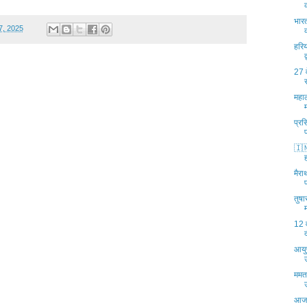
भारत
7, 2025
हरि
27 व
महाल
प्रस
🇮
मैरा
तुषा
12 व
आयुष
ममता
आज 