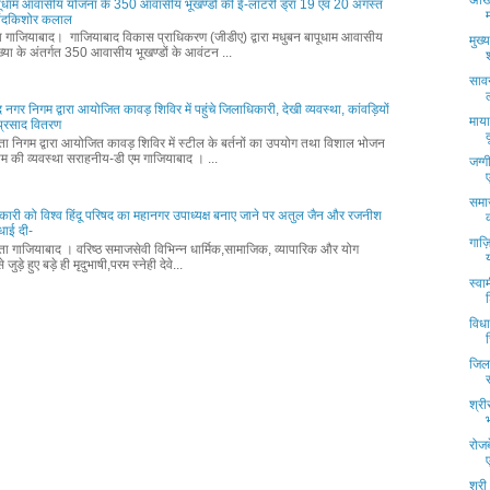
अखि
पूधाम आवासीय योजना के 350 आवासीय भूखण्डों की ई-लॉटरी ड्रा 19 एवं 20 अगस्त
नंदकिशोर कलाल
्ता गाजियाबाद। गाजियाबाद विकास प्राधिकरण (जीडीए) द्वारा मधुबन बापूधाम आवासीय
मुख्
्या के अंतर्गत 350 आवासीय भूखण्डों के आवंटन ...
साव
 नगर निगम द्वारा आयोजित कावड़ शिविर में पहुंचे जिलाधिकारी, देखी व्यवस्था, कांवड़ियों
माया
प्रसाद वितरण
्ता निगम द्वारा आयोजित कावड़ शिविर में स्टील के बर्तनों का उपयोग तथा विशाल भोजन
म की व्यवस्था सराहनीय-डी एम गाजियाबाद । ...
जग्ग
समाज
हितकारी को विश्व हिंदू परिषद का महानगर उपाध्यक्ष बनाए जाने पर अतुल जैन और रजनीश
धाई दी-
गाज़
्ता गाजियाबाद । वरिष्ठ समाजसेवी विभिन्न धार्मिक,सामाजिक, व्यापारिक और योग
 जुड़े हुए बड़े ही मृदुभाषी,परम स्नेही देवे...
स्वा
विधा
जिल
श्र
रोजब
श्री