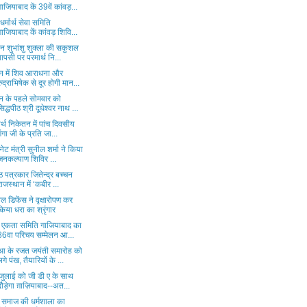
गाजियाबाद कें 39वें कांवड़...
 धर्मार्थ सेवा समिति
गाजियाबाद कें कांवड़ शिवि...
टन शुभांशु शुक्ला की सकुशल
वापसी पर परमार्थ नि...
न में शिव आराधना और
रुद्राभिषेक से दूर होगी मान...
न के पहले सोमवार को
सिद्धपीठ श्री दूधेश्वर नाथ ...
र्थ निकेतन में पांच दिवसीय
गंगा जी के प्रति जा...
नेट मंत्री सुनील शर्मा ने किया
जनकल्याण शिविर ...
्ठ पत्रकार जितेन्द्र बच्चन
राजस्थान में ‘कबीर ...
ल डिफेंस ने वृक्षारोपण कर
किया धरा का श्रृंगार
्य एकता समिति गाजियाबाद का
86वा परिचय सम्मेलन आ...
 के रजत जयंती समारोह को
लगे पंख, तैयारियों के ...
जुलाई को जी डी ए के साथ
दौड़ेगा ग़ाज़ियाबाद--अत...
य समाज की धर्मशाला का