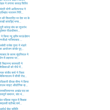
ल भारतीय उद्योग व्यापार
मंडल ने लगाया कावड़ शिविर
यमंत्री योगी आदित्यनाथ ने
श्रीमहंत नारायण गिरि...
न की शिवरात्रि पर देश भर के
लाखों कांवड़िएं भगव...
पुरी कांवड़ संघ का शुभारंभ
दूधेश्वर पीठाधीश्वर...
ी ने किया न्यू ड्रीम फाऊंडेशन
एनजीओ गाजियाबाद ...
सेवी राजेश गुप्ता ने भंडारे
का आयोजन करके पूर्...
ियाबाद के काव्य सुंदरियाल ने
योग में लहराया पर...
मी चिदानन्द सरस्वती ने
शिक्षिकाओं को पौधें भें...
यक संजीव शर्मा ने जिला
चिकित्सालय में सीसी रोड...
ाधिकारी दीपक मीणा ने किया
साउथ साइट औद्योगिक क्...
ीरामचरितमानस अखंड पाठ का
भावपूर्ण समापन, संत भं...
ेल पब्लिक स्कूल में शिक्षक
एमएलसी श्रीचंद शर्म...
 धर्मार्थ सेवा समिति