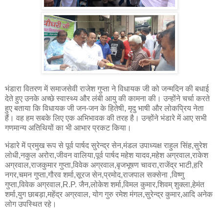
भंडारा वितरण में समाजसेवी राजेश गुप्ता ने विधायक जी को जन्मदिन की बधाई
देते हुए उनके अच्छे स्वास्थ्य और लंबी आयु की कामना की। उन्होंने चर्चा करते
हुए बताया कि विधायक जी जन-जन के हितेषी, मृदु भाषी और लोकप्रिय नेता
हैं। वह हम सबके लिए एक अभिभावक की तरह है। उन्होंने भंडारे में आए सभी
गणमान्य अतिथियों का भी आभार प्रकट किया।
भंडारे में प्रमुख रूप से पूर्व पार्षद सुरेन्द्र सेन,मंडल उपाध्यक्ष राहुल सिंह,सुरेश
लोधी,नकुल अरोरा,जीवन वालिया,पूर्व पार्षद महेश यादव,महेश अग्रवाल,राकेश
अग्रवाल,राजकुमार गुप्ता,विवेक अग्रवाल,बृजभूषण चावरा,राजेंद्र भाटी,हरि
नगर,चमन गुप्ता,गौरव शर्मा,सूरज सेन,प्रमोद,राजपाल सक्सेना ,विष्णु
गुप्ता,विवेक अग्रवाल,R.P. जैन,लोकेश शर्मा,विमल कुमार,शिवम् शुक्ला,हेमंत
शर्मा,युग छाबड़ा,महेंद्र अग्रवाल, योग गुरु रमेश मंगल,सुरेन्द्र कुमार,आदि अनेक
लोग उपस्थित रहे।