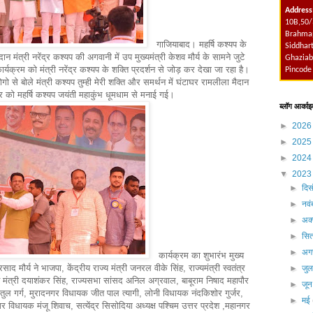
Address
10B,50/
Brahmap
गाजियाबाद। महर्षि कश्यप के
Siddhart
ान मंत्री नरेंद्र कश्यप की अगवानी में उप मुख्यमंत्री केशव मौर्य के सामने जुटे
Ghaziab
्यक्रम को मंत्री नरेंद्र कश्यप के शक्ति प्रदर्शन से जोड़ कर देखा जा रहा है।
Pincode
मंत्री कश्यप तुम्ही मेरी शक्ति और समर्थन में घंटाघर रामलीला मैदान
वार को महर्षि कश्यप जयंती महाकुंभ धूमधाम से मनाई गई।
ब्लॉग आर्काइ
►
202
►
202
►
202
▼
202
►
दिस
►
नव
►
अक्
►
सित
►
अग
कार्यक्रम का शुभारंभ मुख्य
ाद मौर्य ने भाजपा, केंद्रीय राज्य मंत्री जनरल वीके सिंह, राज्यमंत्री स्वतंत्र
►
जु
हन मंत्री दयाशंकर सिंह, राज्यसभा सांसद अनिल अग्रवाल, बाबूराम निषाद महापौर
►
जू
ल गर्ग, मुरादनगर विधायक जीत पाल त्यागी, लोनी विधायक नंदकिशोर गुर्जर,
►
मई
िधायक मंजू शिवाच, सत्येंद्र सिसोदिया अध्यक्ष पश्चिम उत्तर प्रदेश ,महानगर