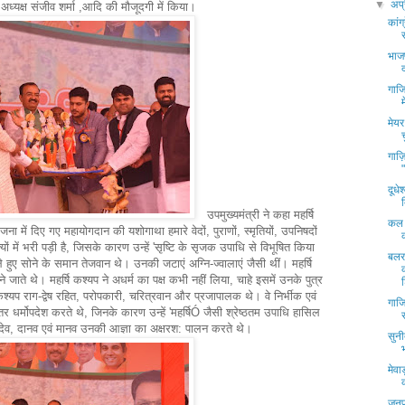
▼
अप्
अध्यक्ष संजीव शर्मा ,आदि की मौजूदगी में किया।
कांग
भाजप
गाजि
मेयर
गाज़ि
दूधे
उपमुख्यमंत्री ने कहा महर्षि
कल प
 सृजना में दिए गए महायोगदान की यशोगाथा हमारे वेदों, पुराणों, स्मृतियों, उपनिषदों
यों में भरी पड़ी है, जिसके कारण उन्हें 'सृष्टि के सृजक उपाधि से विभूषित किया
बलर
े हुए सोने के समान तेजवान थे। उनकी जटाएं अग्नि-ज्वालाएं जैसी थीं। महर्षि
माने जाते थे। महर्षि कश्यप ने अधर्म का पक्ष कभी नहीं लिया, चाहे इसमें उनके पुत्र
ि कश्यप राग-द्वेष रहित, परोपकारी, चरित्रवान और प्रजापालक थे। वे निर्भीक एवं
गाजि
्तर धर्मोपदेश करते थे, जिनके कारण उन्हें 'महर्षिÓ जैसी श्रेष्ठतम उपाधि हासिल
देव, दानव एवं मानव उनकी आज्ञा का अक्षरश: पालन करते थे।
सुन
मेवा
जनपद