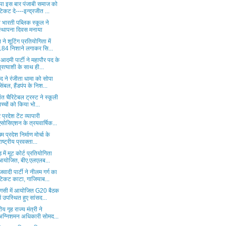
पा इस बार पंजाबी समाज को
टिकट दे----इन्द्रजीत ...
व भारती पब्लिक स्कूल ने
स्थापना दिवस मनाया
 ने शूटिंग प्रतियोगिता में
184 निशाने लगाकर सि...
दमी पार्टी ने महापौर पद के
प्रत्याशी के साथ ही...
द ने रंजीता धामा को सोपा
सिंबल, हैंडपंप के निश...
ंत चैरिटेबल ट्रस्ट ने स्कूली
बच्चों को किया भो...
र प्रदेश टेंट व्यापारी
एसोसिएशन के त्रयवार्षिक...
िम प्रदेश निर्माण मोर्चा के
राष्ट्रीय प्रवक्ता...
ड़ में मूट कोर्ट प्रतियोगिता
आयोजित, बीए.एलएलब...
वादी पार्टी ने नीलम गर्ग का
टिकट काटा, गाजियाब...
ाणसी में आयोजित G20 बैठक
में उपस्थित हुए सांसद...
रीय गृह राज्य मंत्री ने
अग्निशमन अधिकारी सोमद...