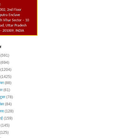
:
302, 2nd Floor
utra Enclave
h Vihar Sector – 10
ad, Uttar Pradesh
 - 201009, INDIA
व
6
(591)
5
(694)
4
(1204)
3
(1425)
ंबर
(88)
ंबर
(61)
टूबर
(78)
ंबर
(84)
स्त
(128)
लाई
(159)
न
(145)
(125)