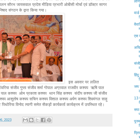
लोन
न सौरभ जायसवाल प्रदेश मीडिया प्रभारी ओबीसी मोर्चा एवं डॉक्टर सागर
 निषाद संगठन के द्वारा किया गया।
वार्
वैवा
एस 
अखिल
संजी
हिंद
इस अवसर पर ललित
जय भ
रिया संजीव गुप्ता संजीव शर्मा गोपाल अग्रवाल राजवीर कश्यप ऋषि पाल
 पाल कश्यप ओम प्रकाश कश्यप थान सिंह कश्यप संदीप कश्यप जी संजीव
13 
 कश्यप आशुतोष कश्यप सचिन कश्यप विशाल कश्यप अर्पण कश्यप शिवमंगल साहू
्र पिथोरिया विनोद त्यागी समेत सैकड़ों कार्यकर्ता कार्यक्रम में उपस्थित रहे।
सपा 
06, 2023
पूनम
प्रि