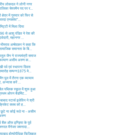
्ट्रीय लोकदल ने लोनी नगर
पालिका चेयरमैन पद पर र...
 क्षेत्र में गुरुवार को फिर से
"वरदा एनक्लेव"...
िट्टी में मिला दिया
ड 96 से आशु पंडित ने पेश की
दावेदारी, महानगर ...
 भीमराव अम्बेदकर ने कहा कि
सामाजिक समानता के बि...
तुल जैन ने राज्यमंत्री समाज
कल्याण असीम अरुण क...
खी पर्व एवं स्थापना दिवस
समारोह सम्पन्न1875 मे...
मिंग पुल में तैरना एक व्यायाम
है, अभ्यास करें ...
ैल पब्लिक स्कूल में शुरू हुआ
प्रथम ओपन बैडमिंट...
बाबाद स्टार्स इलेविन ने श्री
क्रिकेट क्लब को ह...
छूटे ना कोई रूठे ना - असीम
अरुण
्व बैंक ऑफ इण्ड़िया के पूर्व
जनरल मैनेजर जमनादा...
ियाबाद होम्योपैथिक फिजिकल