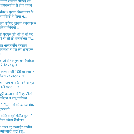
ी नगर पालिका परिषद का
ईवीएम मशीन से होगा चुनाव
ड नंबर 3 पुराना विजयनगर के
निवासियों ने लिया भ...
हिक वर्षगांठ डासना कारागार में
महिला कैदियों ...
सी पर एस सी, ओ बी सी पर
ओ बी सी तो अनारक्षित पर...
 भारतवर्षीय ब्राह्मण
महासभा ने यज्ञ का आयोजन
क...
व एवं रश्मि गुप्ता की वैवाहिक
वर्षगांठ पर हुआ ...
ू महासभा की 109 वा स्थापना
दिवस पर राष्ट्रीय अ...
ीम जय भीम के नारों से गूंजा
लोनी क्षेत्र---- र...
यूपी कन्या वाहिनी एनसीसी
कैडेट्स ने लघु नाटिका ...
ने नीलम गर्ग को बनाया मेयर
प्रत्याशी
 कौशिक एवं संजीव गुप्ता ने
किया खोड़ा में शीतल...
या गुप्ता सुभाषवादी भारतीय
समाजवादी पार्टी (सु...