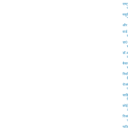
राष
मसूरी
और म
वार्
डा0
डॉ.अ
बैसा
स्वि
रोजब
साहि
कोई 
रिजर
गाज