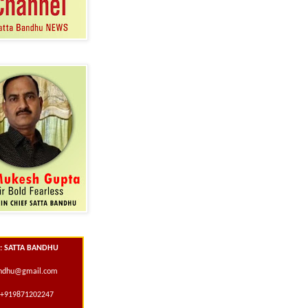
 : SATTA BANDHU
andhu@gmail.com
+919871202247