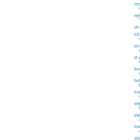
राष
मसूरी
और म
वार्
डा0
डॉ.अ
बैसा
स्वि
रोजब
साहि
कोई 
रिजर
गाज