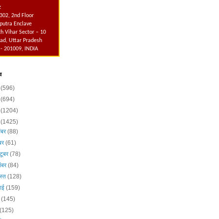
:
302, 2nd Floor
utra Enclave
h Vihar Sector – 10
ad, Uttar Pradesh
 - 201009, INDIA
व
6
(596)
5
(694)
4
(1204)
3
(1425)
ंबर
(88)
ंबर
(61)
टूबर
(78)
ंबर
(84)
स्त
(128)
लाई
(159)
न
(145)
(125)