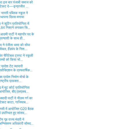
पा इस बार पंजाबी समाज को
टिकट दे----इन्द्रजीत ...
व भारती पब्लिक स्कूल ने
स्थापना दिवस मनाया
 ने शूटिंग प्रतियोगिता में
184 निशाने लगाकर सि...
दमी पार्टी ने महापौर पद के
प्रत्याशी के साथ ही...
द ने रंजीता धामा को सोपा
सिंबल, हैंडपंप के निश...
ंत चैरिटेबल ट्रस्ट ने स्कूली
बच्चों को किया भो...
र प्रदेश टेंट व्यापारी
एसोसिएशन के त्रयवार्षिक...
िम प्रदेश निर्माण मोर्चा के
राष्ट्रीय प्रवक्ता...
ड़ में मूट कोर्ट प्रतियोगिता
आयोजित, बीए.एलएलब...
वादी पार्टी ने नीलम गर्ग का
टिकट काटा, गाजियाब...
ाणसी में आयोजित G20 बैठक
में उपस्थित हुए सांसद...
रीय गृह राज्य मंत्री ने
अग्निशमन अधिकारी सोमद...