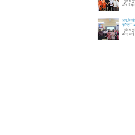
मुकेश गुप
और विश्रा
आर.के.जी.
प्रोग्रा
मुकेश गुप
को ए.आई.