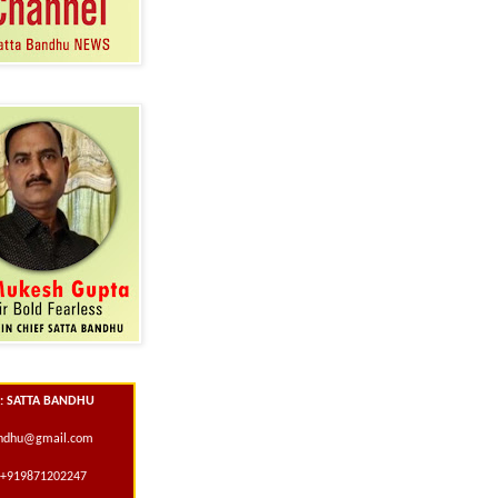
 : SATTA BANDHU
andhu@gmail.com
+919871202247