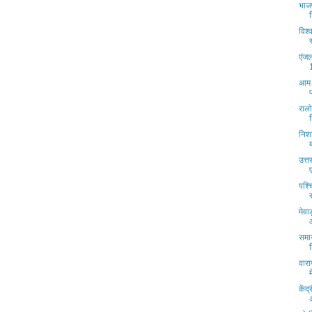
भाज
विश्
एंजल
आम आ
रालो
निशा
उत्त
पश्च
मेवा
समाज
वार
केंद्