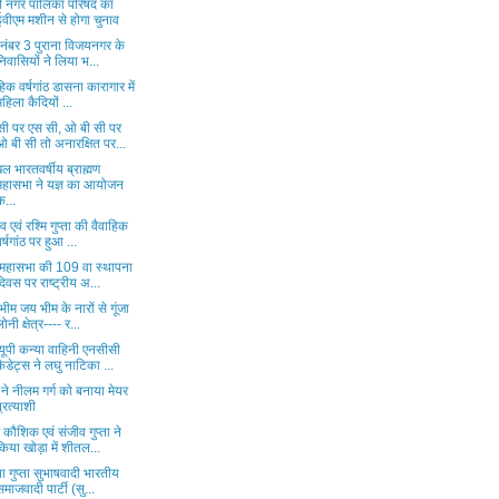
ी नगर पालिका परिषद का
ईवीएम मशीन से होगा चुनाव
ड नंबर 3 पुराना विजयनगर के
निवासियों ने लिया भ...
हिक वर्षगांठ डासना कारागार में
महिला कैदियों ...
सी पर एस सी, ओ बी सी पर
ओ बी सी तो अनारक्षित पर...
 भारतवर्षीय ब्राह्मण
महासभा ने यज्ञ का आयोजन
क...
व एवं रश्मि गुप्ता की वैवाहिक
वर्षगांठ पर हुआ ...
ू महासभा की 109 वा स्थापना
दिवस पर राष्ट्रीय अ...
ीम जय भीम के नारों से गूंजा
लोनी क्षेत्र---- र...
यूपी कन्या वाहिनी एनसीसी
कैडेट्स ने लघु नाटिका ...
ने नीलम गर्ग को बनाया मेयर
प्रत्याशी
 कौशिक एवं संजीव गुप्ता ने
किया खोड़ा में शीतल...
या गुप्ता सुभाषवादी भारतीय
समाजवादी पार्टी (सु...