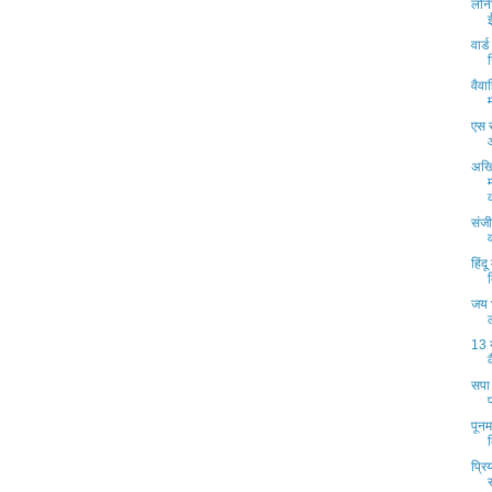
लोन
वार्
वैवा
एस 
अखिल
संजी
हिंद
जय भ
13 
सपा 
पूनम
प्रि