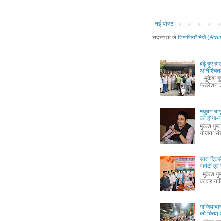
नई पोस्ट
सदस्यता लें
टिप्पणियाँ भेजें (Ato
बढ़े हुए ह
अनिश्चितक
मुकेश गुप्
फेडरेशन उ
मधुबन बा
को होगा-
मुकेश गुप
योजना संख
सात दिवस
पार्षदों ए
मुकेश गुप
कावड़ यात
गाजियाबाद
को किया 