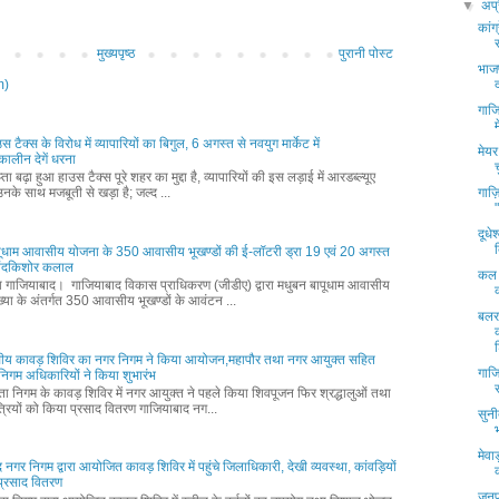
▼
अप्
कांग
मुख्यपृष्ठ
पुरानी पोस्ट
भाजप
m)
गाजि
ाउस टैक्स के विरोध में व्यापारियों का बिगुल, 6 अगस्त से नवयुग मार्केट में
मेयर
ालीन देगें धरना
ता बढ़ा हुआ हाउस टैक्स पूरे शहर का मुद्दा है, व्यापारियों की इस लड़ाई में आरडब्ल्यूए
गाज़ि
नके साथ मजबूती से खड़ा है; जल्द ...
दूधे
पूधाम आवासीय योजना के 350 आवासीय भूखण्डों की ई-लॉटरी ड्रा 19 एवं 20 अगस्त
नंदकिशोर कलाल
कल प
्ता गाजियाबाद। गाजियाबाद विकास प्राधिकरण (जीडीए) द्वारा मधुबन बापूधाम आवासीय
्या के अंतर्गत 350 आवासीय भूखण्डों के आवंटन ...
बलर
ीय कावड़ शिविर का नगर निगम ने किया आयोजन,महापौर तथा नगर आयुक्त सहित
गाजि
वं निगम अधिकारियों ने किया शुभारंभ
्ता निगम के कावड़ शिविर में नगर आयुक्त ने पहले किया शिवपूजन फिर श्रद्धालुओं तथा
्रियों को किया प्रसाद वितरण गाजियाबाद नग...
सुन
मेवा
 नगर निगम द्वारा आयोजित कावड़ शिविर में पहुंचे जिलाधिकारी, देखी व्यवस्था, कांवड़ियों
प्रसाद वितरण
जनपद