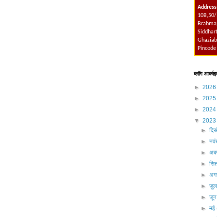
Address
10B,50/
Brahmap
Siddhart
Ghaziab
Pincode
ब्लॉग आर्काइ
►
202
►
202
►
202
▼
202
►
दिस
►
नव
►
अक्
►
सित
►
अग
►
जु
►
जू
►
मई