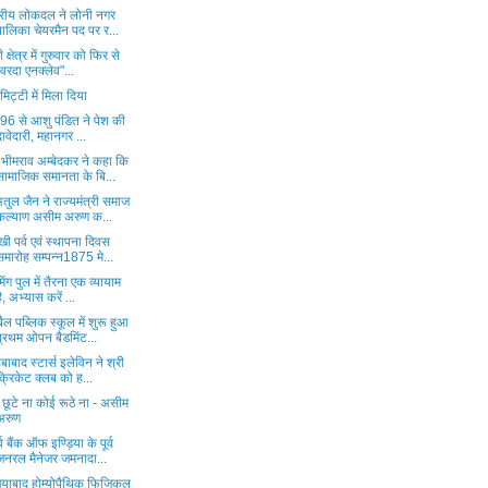
्ट्रीय लोकदल ने लोनी नगर
पालिका चेयरमैन पद पर र...
 क्षेत्र में गुरुवार को फिर से
"वरदा एनक्लेव"...
िट्टी में मिला दिया
ड 96 से आशु पंडित ने पेश की
दावेदारी, महानगर ...
 भीमराव अम्बेदकर ने कहा कि
सामाजिक समानता के बि...
तुल जैन ने राज्यमंत्री समाज
कल्याण असीम अरुण क...
खी पर्व एवं स्थापना दिवस
समारोह सम्पन्न1875 मे...
मिंग पुल में तैरना एक व्यायाम
है, अभ्यास करें ...
ैल पब्लिक स्कूल में शुरू हुआ
प्रथम ओपन बैडमिंट...
बाबाद स्टार्स इलेविन ने श्री
क्रिकेट क्लब को ह...
छूटे ना कोई रूठे ना - असीम
अरुण
्व बैंक ऑफ इण्ड़िया के पूर्व
जनरल मैनेजर जमनादा...
ियाबाद होम्योपैथिक फिजिकल