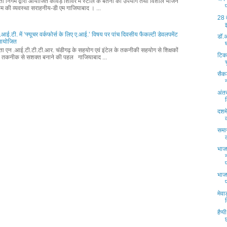
्ता निगम द्वारा आयोजित कावड़ शिविर में स्टील के बर्तनों का उपयोग तथा विशाल भोजन
म की व्यवस्था सराहनीय-डी एम गाजियाबाद । ...
28 
आई.टी. में ‘फ्यूचर वर्कफोर्स के लिए ए.आई.’ विषय पर पांच दिवसीय फैकल्टी डेवलपमेंट
डॉ.अ
म आयोजित
्ता एन .आई.टी.टी.टी.आर. चंडीगढ़ के सहयोग एवं इंटेल के तकनीकी सहयोग से शिक्षकों
टिक
 तकनीक से सशक्त बनाने की पहल गाजियाबाद ...
सैकड
अंतर
दशमे
समाज
भाज
भाजप
मेवा
हैप्