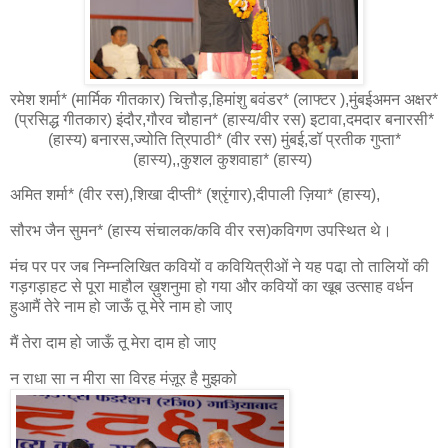
रमेश शर्मा* (मार्मिक गीतकार) चित्तौड़,हिमांशु बवंडर* (लाफ्टर ),मुंबईअमन अक्षर*
(प्रसिद्ध गीतकार) इंदौर,गौरव चौहान* (हास्य/वीर रस) इटावा,दमदार बनारसी*
(हास्य) बनारस,ज्योति त्रिपाठी* (वीर रस) मुंबई,डॉ प्रतीक गुप्ता*
(हास्य),,कुशल कुशवाहा* (हास्य)
अमित शर्मा* (वीर रस),शिखा दीप्ती* (श्रृंगार),दीपाली ज़िया* (हास्य),
सौरभ जैन सुमन* (हास्य संचालक/कवि वीर रस)कविगण उपस्थित थे।
मंच पर पर जब निम्नलिखित कवियों व कवियित्रीओं ने यह पढा़ तो तालियों की
गड़गड़ाहट से पूरा माहौल ख़ुशनुमा हो गया और कवियों का खूब उत्साह वर्धन
हुआमैं तेरे नाम हो जाऊँ तू मेरे नाम हो जाए
मैं तेरा दाम हो जाऊँ तू मेरा दाम हो जाए
न राधा सा न मीरा सा विरह मंज़ूर है मुझको