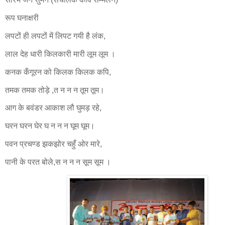
रूप घनाक्षरी
लपटों ही लपटों में लिपट गयी है लंक,
लाल देह धारी किलकारी मारी लूम लूम ।
कनक कँगूरन को किलक किलक कपि,
तमक तमक तोड़े ,त न न न तूम तूम।
आग के बवंडर आकाश लौ घुमड़ रहे,
घरन घरन घेर घ न न न घूम घूम।
पवन प्रचण्ड झकझोर चहुँ ओर मारे,
पानी के परत बोले,स न न न सूम सूम ।