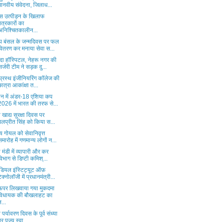
मानवीय संवेदना, जिलाध...
िस उत्पीड़न के खिलाफ
पत्रकारों का
अनिश्चितकालीन...
ीप बंसल के जन्मदिवस पर फल
वितरण कर मनाया सेवा स...
दा हॉस्पिटल, नेहरू नगर की
सर्जरी टीम ने सड़क दु...
रप्रस्थ इंजीनियरिंग कॉलेज की
छात्रा आकांक्षा त...
ान में अंडर-18 एशिया कप
2026 में भारत की तरफ से...
व खाद्य सुरक्षा दिवस पर
बलप्रीत सिंह को किया स...
 गोयल को सेवानिवृत्त
समारोह में गणमान्य लोगों न...
 मंडी में व्यापारी और कर
विभाग से डिप्टी कमिश्...
ियल इंस्टिट्यूट ऑफ़
टेक्नोलॉजी में प्रधानमंत्री...
े ऊपर लिखवाया गया मुकदमा
विधायक की बौखलाहट का
न...
व पर्यावरण दिवस के पूर्व संध्या
पर पूज्य स्वा...