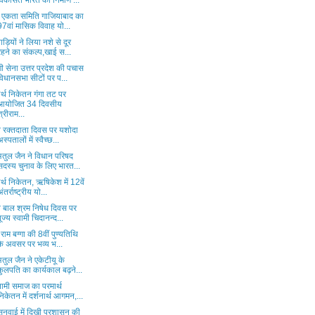
विकसित भारत का निर्माण ...
्य एकता समिति गाजियाबाद का
97वां मासिक विवाह यो...
ड़ियों ने लिया नशे से दूर
रहने का संकल्प,खाई स...
 सेना उत्तर प्रदेश की पचास
विधानसभा सीटों पर प...
र्थ निकेतन गंगा तट पर
आयोजित 34 दिवसीय
श्रीराम...
्व रक्तदाता दिवस पर यशोदा
अस्पतालों में स्वैच्छ...
अतुल जैन ने विधान परिषद
सदस्य चुनाव के लिए भारत...
र्थ निकेतन, ऋषिकेश में 12वें
अंतर्राष्ट्रीय यो...
व बाल श्रम निषेध दिवस पर
पूज्य स्वामी चिदानन्द...
 राम बग्गा की 8वीं पुण्यतिथि
के अवसर पर भव्य भ...
तुल जैन ने एकेटीयू के
कुलपति का कार्यकाल बढ़ने...
नामी समाज का परमार्थ
निकेतन में दर्शनार्थ आगमन,...
ुनवाई में दिखी प्रशासन की