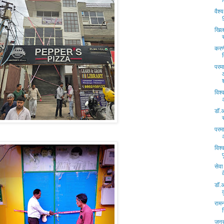
वैश
खिला
करणी
परमा
विश
डॉ.
परमा
विश्
सेवा
डॉ.अ
राम
जनस