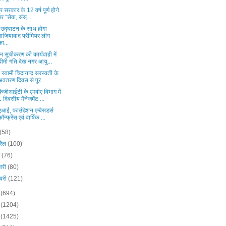
द्र सरकार के 12 वर्ष पूर्ण होने
पर "सेवा, संस्...
य उद्घाटन के साथ होगा
गाजियाबाद प्रीमियर लीग
का...
 सूचीकरण की कार्यवाही में
धीमी गति देख नगर आयु...
य स्वामी चिदानन्द सरस्वती के
अवतरण दिवस से पूर...
ेजीआईटी के एमबीए विभाग में
1 दिवसीय मैनेजमेंट ...
आई, फाउंडेशन एम्बेसडर्स
कॉन्फ्रेंस एवं वार्षिक ...
(58)
रैल
(100)
च
(76)
वरी
(80)
वरी
(121)
5
(694)
4
(1204)
3
(1425)