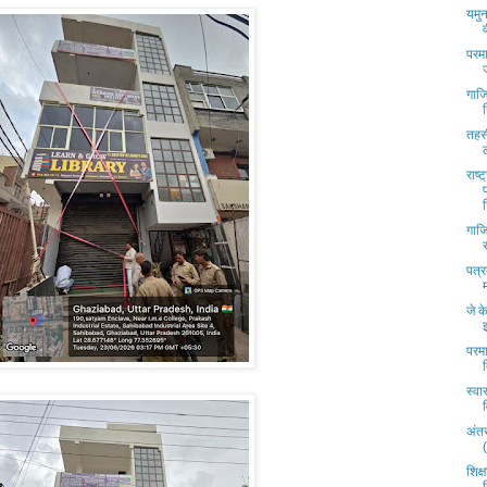
यमुन
परमा
गाज
तहसी
राष्
गाजि
पत्र
जे क
परम
स्वास
अंतर
शिक्