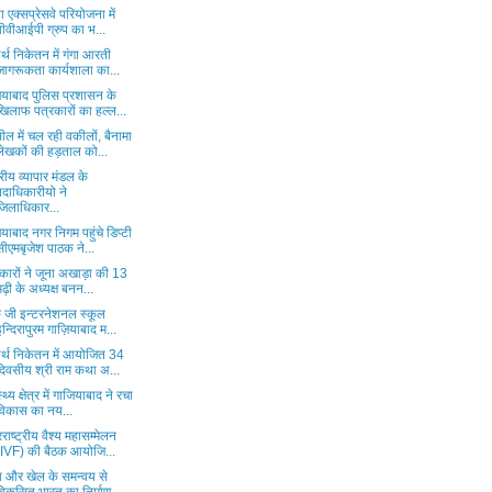
ा एक्सप्रेसवे परियोजना में
वीवीआईपी ग्रुप का भ...
र्थ निकेतन में गंगा आरती
जागरूकता कार्यशाला का...
ियाबाद पुलिस प्रशासन के
खिलाफ पत्रकारों का हल्ल...
ल में चल रही वकीलों, बैनामा
लेखकों की हड़ताल को...
ट्रीय व्यापार मंडल के
पदाधिकारीयो ने
जिलाधिकार...
याबाद नगर निगम पहुंचे डिप्टी
सीएमबृजेश पाठक ने...
कारों ने जूना अखाड़ा की 13
मढ़ी के अध्यक्ष बनन...
े जी इन्टरनेशनल स्कूल
इन्दिरापुरम गाज़ियाबाद म...
ार्थ निकेतन में आयोजित 34
दिवसीय श्री राम कथा अ...
्थ्य क्षेत्र में गाजियाबाद ने रचा
विकास का नय...
राष्ट्रीय वैश्य महासम्मेलन
(IVF) की बैठक आयोजि...
षा और खेल के समन्वय से