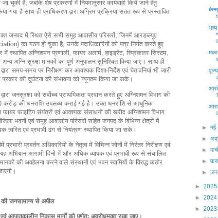
की जा चुकी है, जबकि शेष प्रकरणों में नियमानुसार कार्यवाही किये जाने हेतु
केन्
या गया है साथ ही प्राधिकरण द्वारा अग्रिम प्रक्रिया सतत रूप से प्रस्तावित
भव्
क्त जनपद में स्थित ऐसे सभी समूह आवासीय परिसरों, जिनमें आरडब्ल्यूए
ion) का गठन हो चुका है, उनके पदाधिकारियों को पत्र निर्गत करते हुए
र में स्थापित अग्निशमन प्रणाली, फायर अलार्म, हाइड्रेंट, स्प्रिंकलर सिस्टम,
मकान
न्य अग्नि सुरक्षा मानकों का पूर्ण अनुपालन सुनिश्चित किया जाए। साथ ही
 द्वारा समय-समय पर निरीक्षण कर आवश्यक दिशा-निर्देश एवं चेतावनियां भी जारी
पूज्
ी प्रकार की दुर्घटना की संभावना को न्यूनतम किया जा सके।
आरक
वारा जनसुरक्षा को सर्वोच्च प्राथमिकता प्रदान करते हुए अग्निशमन विभाग की
100 करोड़ की धनराशि उपलब्ध कराई गई है। उक्त धनराशि से आधुनिक
आरए
 फायर फाइटिंग संयंत्रों एवं आवश्यक संसाधनों की खरीद अग्निशमन विभाग
मंजिला भवनों एवं समूह आवासीय परिसरों सहित जनपद के विभिन्न क्षेत्रों में
►
मई
 त्वरित एवं प्रभावी ढंग से नियंत्रण स्थापित किया जा सके।
►
अप्
ं प्रभारी प्रवर्तन अधिकारियों के नेतृत्व में विभिन्न जोनों में निरंतर निरीक्षण एवं
►
मार्
। यह अभियान आगामी दिनों में और अधिक व्यापक एवं प्रभावी रूप से संचालित
►
फ़र
मानकों की अवहेलना करने वाले संस्थानों एवं भवन स्वामियों के विरुद्ध कठोर
 जाएगी।
►
जन
►
202
►
202
 की जनसामान्य से अपील
►
202
रों एवं आपातकालीन निकास मार्गों को पूर्णतः अवरोधमुक्त रखा जाए।