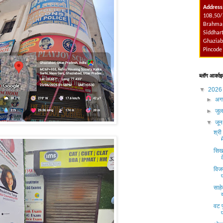
Address
10B,50/
Brahmap
Siddhart
Ghaziab
Pincode
ब्लॉग आर्काइ
▼
202
►
अग
►
जु
▼
जू
श्री
सिख 
विज
साह
वट प