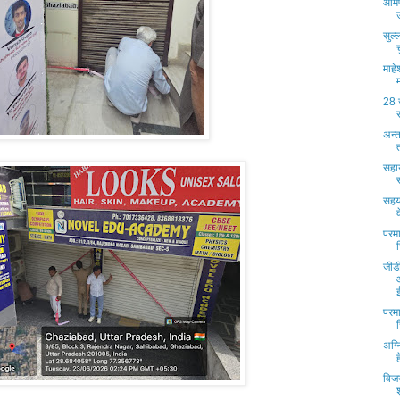
ओमप
सुल
माहे
28 ज
अन्त
सहा
सहयो
परमा
जीडी
परमा
अग्न
विज