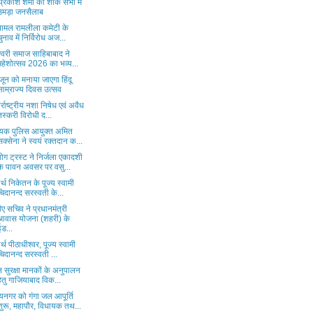
्रकाश शर्मा की शौक सभा मे
उमड़ा जनसैलाब
्लामल रामलीला कमेटी के
चुनाव में निर्विरोध अज...
श्वरी समाज साहिबाबाद ने
महेशोत्सव 2026 का भव्य...
ून को मनाया जाएगा हिंदू
साम्राज्य दिवस उत्सव
र्राष्ट्रीय नशा निषेध एवं अवैध
तस्करी विरोधी द...
यक पुलिस आयुक्त अमित
सक्सेना ने स्वयं रक्तदान क...
ग ट्रस्ट ने निर्जला एकादशी
के पावन अवसर पर वसु...
र्थ निकेतन के पूज्य स्वामी
चिदानन्द सरस्वती के...
ए सचिव ने प्रधानमंत्री
आवास योजना (शहरी) के
ईड...
र्थ पीठाधीश्वर, पूज्य स्वामी
चिदानन्द सरस्वती ...
ि सुरक्षा मानकों के अनुपालन
हेतु गाजियाबाद विक...
यनगर को गंगा जल आपूर्ति
शुरू, महापौर, विधायक तथ...