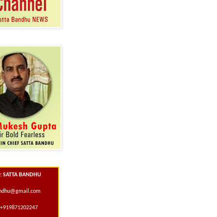
 : SATTA BANDHU
andhu@gmail.com
+919871202247