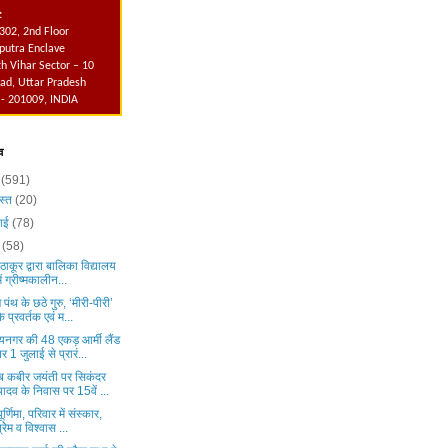
:
302, 2nd Floor
utra Enclave
h Vihar Sector – 10
ad, Uttar Pradesh
 - 201009, INDIA
व
6
(591)
स्त
(20)
लाई
(78)
न
(58)
 ठाकूर द्वारा बालिका विद्यालय
में ग्रीष्मकालीन...
पंथ के छठे गुरु, ‘मीरी-पीरी’
के प्रवर्तक एवं म...
यनगर की 48 एकड़ आर्मी लैंड
पर 1 जुलाई से प्रारं...
ेब कबीर जयंती पर सिकंदर
यादव के निवास पर 15वें ...
ूर्णिमा, परिवार में संस्कार,
प्रेेम व विश्वास ...