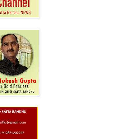
 : SATTA BANDHU
andhu@gmail.com
+919871202247