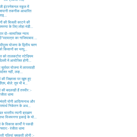
जी इंटरनेशनल स्कूल में
जापानी तकनीक आधारित
साइ...
ोगों की बिजली काटने की
समस्या के लिए लोहा मंडी...
गार दो–सामाजिक न्याय
दो”पदयात्रा का गाजियाबाद ...
दीपुरम योजना के द्वितीय चरण
को किसानों का भरपू...
ून को तालकटोरा स्टेडियम
दिल्ली में आयोजित होगी...
 सूर्यघर योजना में लापरवाही
बर्दाश्त नहीं, लक्...
ों की जिज्ञासा पर खुश हुए
डीएम, बोले: तुम भी ब...
 की बदलरही हैं तस्वीर :-
रंजीता धामा
यमंत्री योगी आदित्यनाथ और
परमार्थ निकेतन के अध...
 भारतीय त्यागी ब्राह्मण
सभा विजयनगर इकाई के यो...
 के विकास कार्यों ने पकडी
रफ्तार:- रंजीता धामा
ती गलियां चमकती लोनी :-