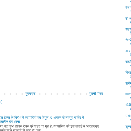
देश
डॉ.अ
शहर 
रोट
आर.क
रोट
विधा
श्री
मुख्यपृष्ठ
पुरानी पोस्ट
कन्
m)
डीव
यशो
ाउस टैक्स के विरोध में व्यापारियों का बिगुल, 6 अगस्त से नवयुग मार्केट में
ालीन देगें धरना
ता बढ़ा हुआ हाउस टैक्स पूरे शहर का मुद्दा है, व्यापारियों की इस लड़ाई में आरडब्ल्यूए
शून्
नके साथ मजबूती से खड़ा है; जल्द ...