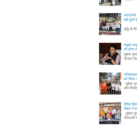
व्यापारिय
बढ़ा हुआ
मुकेश ग
वृद्धि के व
मधुबन बा
को होगा-
मुकेश गुप
योजना संख
गाजियाबाद
को किया 
मुकेश गुप
और विश्रा
देवेंद्र 
बंसल ने ब
मुकेश गुप
संस्थाओं से