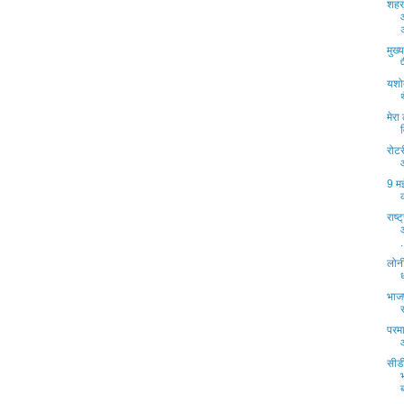
शहर 
मुख्
प
यशो
मेरा
रोटर
9 म
राष्
.
लोनी
भाजप
परमा
सीड