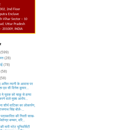
:
302, 2nd Floor
utra Enclave
h Vihar Sector – 10
ad, Uttar Pradesh
 - 201009, INDIA
व
6
(599)
स्त
(28)
लाई
(78)
न
(58)
(58)
षद अमित त्यागी के आवास पर
एम एल सी दिनेश कुमार...
 मे युवक को चाकू से हत्या
करने वाले मुख्य आरोप...
ना शौर्य वाटिका का लोकार्पण,
राजनाथ सिंह बोले-...
ी पत्रकारिता की गिरती साख-
जितेन्द्र बच्चन, वरि...
की मारी स्टेट यूनिवर्सिटी