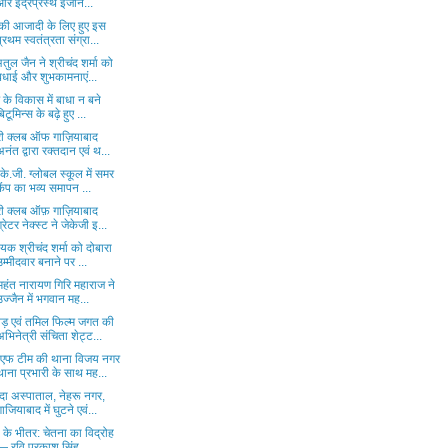
और इंद्रप्रस्थ इंजीन...
 की आजादी के लिए हुए इस
प्रथम स्वतंत्रता संग्रा...
तुल जैन ने श्रीचंद शर्मा को
बधाई और शुभकामनाएं...
के विकास में बाधा न बने
बिटूमिन्स के बढ़े हुए ...
री क्लब ऑफ गाज़ियाबाद
अनंत द्वारा रक्तदान एवं थ...
े.जी. ग्लोबल स्कूल में समर
कैंप का भव्य समापन ...
री क्लब ऑफ़ गाज़ियाबाद
ग्रेटर नेक्स्ट ने जेकेजी इ...
यक श्रीचंद शर्मा को दोबारा
उम्मीदवार बनाने पर ...
महंत नारायण गिरि महाराज ने
उज्जैन में भगवान मह...
नड़ एवं तमिल फिल्म जगत की
अभिनेत्री संचिता शेट्ट...
ीएफ टीम की थाना विजय नगर
थाना प्रभारी के साथ मह...
दा अस्पाताल, नेहरू नगर,
गाजियाबाद में घुटने एवं...
य के भीतर: चेतना का विद्रोह
— रवि प्रकाश सिंह