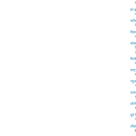
हर ह
गाज
सिल्
सांस
मिज
राष्
न्यू
उत्
लोन
पूर्
लोहा