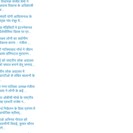
विधायक संजीव शर्मा ने
आवास विकास के अधिशासी
अ...
यमंत्री योगी आदित्यनाथ के
ैतृक गांव पंचूर में...
दा मेडिसिटी मे इंटरनेशनल
थैलेसीमिया दिवस पर प्र...
 लक्ष्य लोनी का सर्वागीण
विकास करना :- रंजीता ...
ी गाजियाबाद नॉर्थ ने जीवन
आशा हॉस्पिटल मुरादनग...
ई को राष्ट्रीय लोक अदालत
को सफल बनाने हेतु जनपद...
ट्रीय लोक अदालत में
आरटीओ से लंबित चालानों के
..
 नगर पालिका अध्यक्ष रंजीता
धामा ने लोनी के कई ...
ा ओबीसी मोर्चा के राष्ट्रीय
सह प्रभारी राजेश ग...
र्थ निकेतन के दिव्य प्रांगण में
आयोजित श्रीमद्...
ीओ अभिनव गोपाल को
भावभीनी विदाई, कुमार सौरभ
बने...