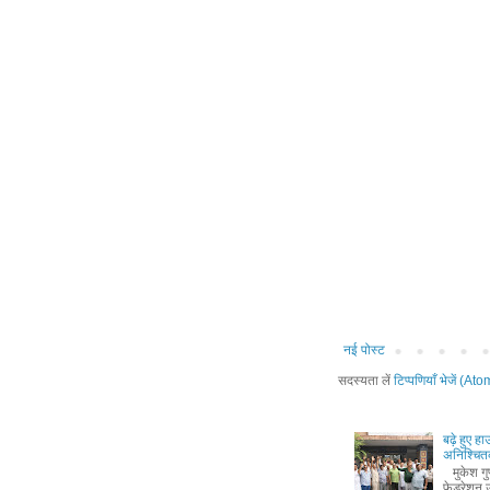
नई पोस्ट
सदस्यता लें
टिप्पणियाँ भेजें (Ato
बढ़े हुए ह
अनिश्चितक
मुकेश गुप्
फेडरेशन उ