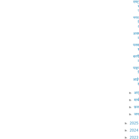
राष
नगर 
असम 
परमा
बरगी
पाइप
आईस
►
अप्
►
मार्
►
फ़र
►
जन
►
202
►
202
►
202