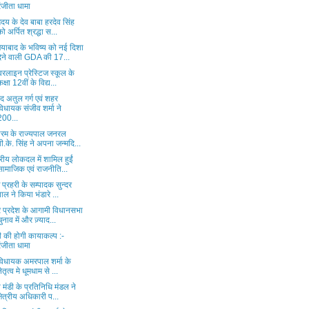
रंजीता धामा
ृदय के देव बाबा हरदेव सिंह
को अर्पित श्रद्धा स...
ियाबाद के भविष्य को नई दिशा
देने वाली GDA की 17...
वरलाइन प्रेस्टिज स्कूल के
कक्षा 12वीं के विद्य...
द अतुल गर्ग एवं शहर
विधायक संजीव शर्मा ने
200...
ोरम के राज्यपाल जनरल
वी.के. सिंह ने अपना जन्मदि...
ट्रीय लोकदल में शामिल हुईं
सामाजिक एवं राजनीति...
ज प्रहरी के सम्पादक सुन्दर
पाल ने किया भंडारे ...
तर प्रदेश के आगामी विधानसभा
चुनाव में और ज़्याद...
ी की होगी कायाकल्प :-
रंजीता धामा
व विधायक अमरपाल शर्मा के
नेतृत्व मे धूमधाम से ...
 मंडी के प्रतिनिधि मंडल ने
क्षेत्रीय अधिकारी प...