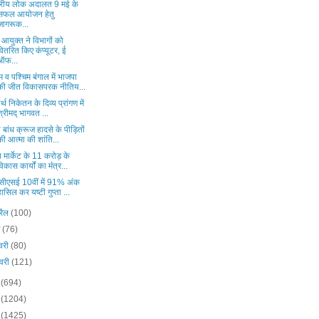
्ट्रीय लोक अदालत 9 मई के
सफल आयोजन हेतु
जागरूक...
आयुक्त ने विभागों को
वितरित किए कंप्यूटर, ई
ऑफ...
व पश्चिम बंगाल में भाजपा
की जीत विकासपरक नीतिय...
र्थ निकेतन के दिव्य प्रांगण में
श्रीमद् भागवत ...
 बांध क्रूज हादसे के पीड़ितों
की आत्मा की शांति...
 मार्केट के 11 करोड़ के
विकास कार्यों का मंंत्र...
ीएसई 10वीं में 91% अंक
हासिल कर यष्टी गुप्ता ...
रैल
(100)
च
(76)
वरी
(80)
वरी
(121)
5
(694)
4
(1204)
3
(1425)