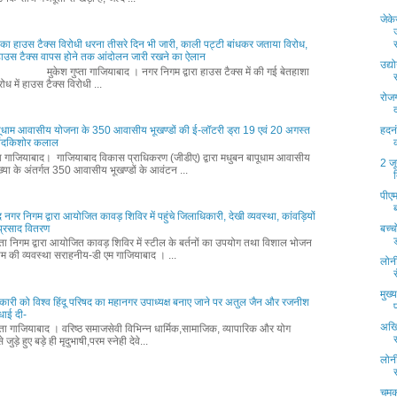
जेके
ों का हाउस टैक्स विरोधी धरना तीसरे दिन भी जारी, काली पट्टी बांधकर जताया विरोध,
 हाउस टैक्स वापस होने तक आंदोलन जारी रखने का ऐलान
उद्य
ुप्ता गाजियाबाद । नगर निगम द्वारा हाउस टैक्स में की गई बेतहाशा
िरोध में हाउस टैक्स विरोधी ...
रोज
पूधाम आवासीय योजना के 350 आवासीय भूखण्डों की ई-लॉटरी ड्रा 19 एवं 20 अगस्त
हदनं
नंदकिशोर कलाल
्ता गाजियाबाद। गाजियाबाद विकास प्राधिकरण (जीडीए) द्वारा मधुबन बापूधाम आवासीय
2 ज
्या के अंतर्गत 350 आवासीय भूखण्डों के आवंटन ...
पीएम
 नगर निगम द्वारा आयोजित कावड़ शिविर में पहुंचे जिलाधिकारी, देखी व्यवस्था, कांवड़ियों
प्रसाद वितरण
बच्च
्ता निगम द्वारा आयोजित कावड़ शिविर में स्टील के बर्तनों का उपयोग तथा विशाल भोजन
म की व्यवस्था सराहनीय-डी एम गाजियाबाद । ...
लोनी
मुख्
हितकारी को विश्व हिंदू परिषद का महानगर उपाध्यक्ष बनाए जाने पर अतुल जैन और रजनीश
धाई दी-
अखिल
्ता गाजियाबाद । वरिष्ठ समाजसेवी विभिन्न धार्मिक,सामाजिक, व्यापारिक और योग
 जुड़े हुए बड़े ही मृदुभाषी,परम स्नेही देवे...
लोनी
चमक