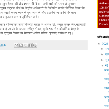
 सूक्ष्म बैठक की और ज्ञापन भी दिया। सभी बातों को ध्यान से सुनकर
Address
रदूषण कंट्रोल बोर्ड के क्षेत्रीय अधिकारी से टेलीफोन करके निर्देशित किया कि
10B,50/
Brahmap
ए काटते समय ध्यान से पुनः जांच लें और उद्यमियों व्यापारियों के साथ
Siddhart
का अनुपालन कराना सुनिश्चित करें।
Ghaziab
आज गाजियाबाद लोहा विक्रेता मंडल के अध्यक्ष डॉ. अतुल कुमार जैन,महामंत्री
Pincode
ए आई एम ओ के अध्यक्ष उपेंद्र गोयल, बुलंदशहर रोड औद्योगिक क्षेत्र के
 के प्रदूषण विभाग के चेयरमैन अनिल तनेजा, इत्यादि उपस्थित रहे।
ब्लॉग आर्काइ
▼
202
 2026
►
अग
►
जु
►
जू
▼
मई
पार्
खोड़ा
नौसे
हिंद
रूस 