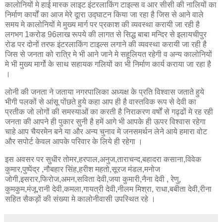
कालोनियों मे हाई मास्क लाइट इंटरलाकिंग टाइल्स व आर सीसी की नालियों का
निर्माण कार्यों का आज मेरे दूारा उद्घाटन किया जा रहा है जिस से आने वाले
समय मे कालोनियों मे मुख्य मार्ग पर प्रकाश की व्यवस्था करायी जा रही है
लगभग 1करोड 96लाख रूपये की लागत से सिद्ध बाबा मन्दिर से इलायचीपुर
रोड पर दोनों तरफ इंटरलाकिंग टाइल्स लगाने की व्यवस्था करायी जा रही है
जिस से जनता को रात्रि मे भी आने जाने मे सहूलियत रहेगी व अन्य कालोनियों
मे भी मुख्य मार्गो के साथ सहायक गलियों का भी निर्माण कार्य कराया जा रहा है
।
लोनी की जनता ने जताया नगरपालिका अध्यक्ष के प्रति विश्वास जताते हुये
भीगी पलकों से आंसू पोंछते हुये कहा आप ही है वास्तविक रूप से देवी का
प्रतीक जो लोगों की समस्याओं का करती है निराकरण वर्षों से गढ्ढों मे रह रही
जनता की आपने ही पुकार सुनी है हमें आगे भी आपके ही ऊपर विश्वास रहेगा
चाहे आप चैयरमेन बने या और अन्य चुनाव मे जनसमर्थन लेने आये हमारा वोट
और सपोर्ट केवल आपके परिवार के लिये ही रहेगा ।
इस अवसर पर सुधीर तोमर,हरपाल,अनुज,ताराचन्द,बहादरा कसाना,विवेक
कुमार,पुष्पेंद्र ,नौबहार सिंह,हरीश महतो,सूरज मंडल,मनोज
जोगी,इसरार,फिरोज,अमन,सविता देवी,जया कुमारी,नैना देवी , रेणु,
कुमकुम,मंजू,रानी देवी,कमला,गायत्री देवी,नीलम मिश्रा, राधा,बबीता देवी,रीना
सहित सैकड़ों की संख्या मे कालोनीवासी उपस्थित रहे ।