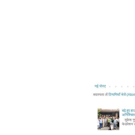
नई पोस्ट
सदस्यता लें
टिप्पणियाँ भेजें (Ato
बढ़े हुए ह
अनिश्चितक
मुकेश गुप्
फेडरेशन उ