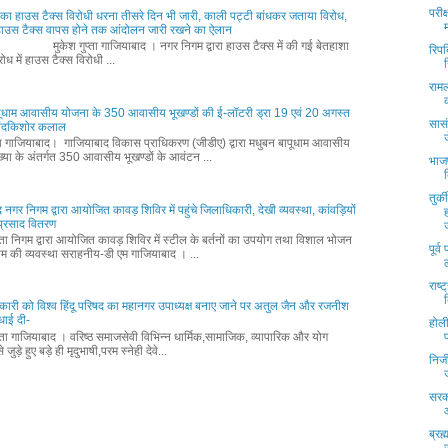
परीक
ों का हाउस टैक्स विरोधी धरना तीसरे दिन भी जारी, काली पट्टी बांधकर जताया विरोध,
 हाउस टैक्स वापस होने तक आंदोलन जारी रखने का ऐलान
ुप्ता गाजियाबाद । नगर निगम द्वारा हाउस टैक्स में की गई बेतहाशा
रिपब
िरोध में हाउस टैक्स विरोधी ...
रामल
पूधाम आवासीय योजना के 350 आवासीय भूखण्डों की ई-लॉटरी ड्रा 19 एवं 20 अगस्त
सासं
नंदकिशोर कलाल
्ता गाजियाबाद। गाजियाबाद विकास प्राधिकरण (जीडीए) द्वारा मधुबन बापूधाम आवासीय
्या के अंतर्गत 350 आवासीय भूखण्डों के आवंटन ...
भाजप
तुर्
 नगर निगम द्वारा आयोजित कावड़ शिविर में पहुंचे जिलाधिकारी, देखी व्यवस्था, कांवड़ियों
प्रसाद वितरण
्ता निगम द्वारा आयोजित कावड़ शिविर में स्टील के बर्तनों का उपयोग तथा विशाल भोजन
पूर्व
म की व्यवस्था सराहनीय-डी एम गाजियाबाद । ...
राष्
हितकारी को विश्व हिंदू परिषद का महानगर उपाध्यक्ष बनाए जाने पर अतुल जैन और रजनीश
धाई दी-
होली
्ता गाजियाबाद । वरिष्ठ समाजसेवी विभिन्न धार्मिक,सामाजिक, व्यापारिक और योग
 जुड़े हुए बड़े ही मृदुभाषी,परम स्नेही देवे...
निज
सरका
ब्रह्