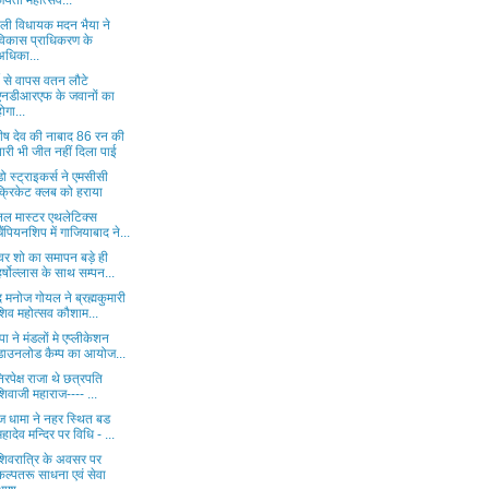
जयंती महोत्सव...
ली विधायक मदन भैया ने
विकास प्राधिकरण के
अधिका...
की से वापस वतन लौटे
एनडीआरएफ के जवानों का
होगा...
ष देव की नाबाद 86 रन की
पारी भी जीत नहीं दिला पाई
डो स्ट्राइकर्स ने एमसीसी
क्रिकेट क्लब को हराया
नल मास्टर एथलेटिक्स
चैंपियनशिप में गाजियाबाद ने...
वर शो का समापन बड़े ही
हर्षोल्लास के साथ सम्पन...
षद मनोज गोयल ने ब्रह्मकुमारी
शिव महोत्सव कौशाम...
ा ने मंडलों मे एप्लीकेशन
डाउनलोड कैम्प का आयोज...
निरपेक्ष राजा थे छत्रपति
शिवाजी महाराज---- ...
ज धामा ने नहर स्थित बड
महादेव मन्दिर पर विधि - ...
शिवरात्रि के अवसर पर
कल्पतरू साधना एवं सेवा