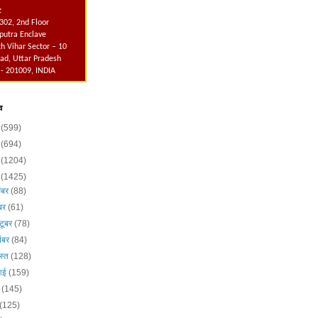
:
302, 2nd Floor
utra Enclave
h Vihar Sector – 10
ad, Uttar Pradesh
 - 201009, INDIA
व
6
(599)
5
(694)
4
(1204)
3
(1425)
ंबर
(88)
ंबर
(61)
टूबर
(78)
ंबर
(84)
स्त
(128)
लाई
(159)
न
(145)
(125)