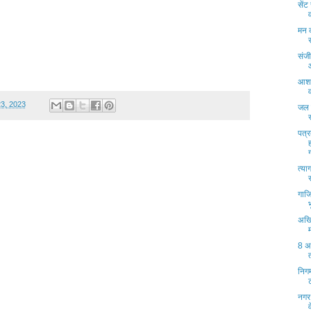
सेंट
मन क
संजी
आशाद
23, 2023
जल 
पत्र
त्या
गाजि
अखि
8 अ
निगम
नगर 