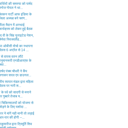
्षार्थियों की समस्या को पार्षद
मनोज गोयल ने था...
्लिकन पार्टी आफ इंडिया के
जिला अध्यक्ष बने चरण...
ीला मैदान में अस्थाई
कार्यक्रम को लेकर हुई बैठक
द वी के सिंह युनाइटेड नेशन,
जेनेवा स्विजरलैंड...
ा ओबीसी मोर्चा का स्थापना
दिवस 6 अप्रैल से 14 ...
की से वापस वतन लौटे
हनुमानरूपी एनडीआरएफ के
जवा...
 पार्षद पंचम चौधरी ने कैंप
लगाकर सरल एप डाउनल...
ट्रीय व्यापार मंडल द्वारा महिला
दिवस पर नारी श...
 के पर्व को सादगी से मनाने
पर गुब्बारे तेजाब य...
ी चिकित्सालयों को योजना से
जोड़ने के लिए यशोदा ...
र ने मांगें नही मानी तो लड़ाई
आर-पार की होगी --...
माकुमारीज द्वारा त्रिमूर्ति शिव