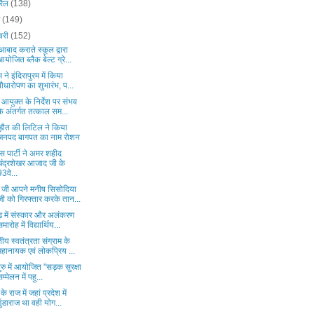
रैल
(138)
च
(149)
वरी
(152)
बाद कराते स्कूल द्वारा
आयोजित ब्लैक बेल्ट ग्रे...
 ने इंदिरापुरम में किया
पौधारोपण का शुभारंभ, प...
आयुक्त के निर्देश पर संभव
के अंतर्गत तत्काल सम...
ौत की लिटिल ने किया
जनपद बागपत का नाम रोशन
स पार्टी ने अमर शहीद
चंद्रशेखर आजाद जी के
93वे...
ी जी आपने मनीष सिसोदिया
जी को गिरफ्तार करके तान...
ाड़ में संस्कार और अलंकरण
समारोह में विद्यार्थिय...
ीय स्वतंत्रता संग्राम के
महानायक एवं लोकप्रिय ...
लुरु में आयोजित "सड़क सुरक्षा
सम्मेलन में पहु...
के राज में जहां प्रदेश में
गुंडाराज था वही योग...