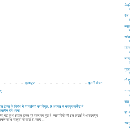
केंद
देश 
व
मेवा
सां
डिस्
नगर 
गुरू
टी.
मुख्यपृष्ठ
पुरानी पोस्ट
नगर 
m)
संत
ाउस टैक्स के विरोध में व्यापारियों का बिगुल, 6 अगस्त से नवयुग मार्केट में
ालीन देगें धरना
डा०म
ता बढ़ा हुआ हाउस टैक्स पूरे शहर का मुद्दा है, व्यापारियों की इस लड़ाई में आरडब्ल्यूए
नके साथ मजबूती से खड़ा है; जल्द ...
राष्