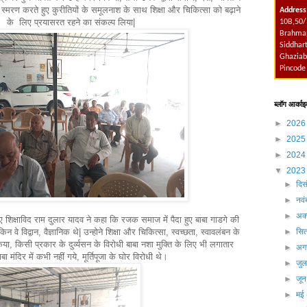
 को स्मरण करते हुए कुरीतियों के समूलनाश के साथ शिक्षा और चिकित्सा को बढ़ाने
Address
के लिए प्रयासरत रहने का संकल्प लिया|
10B,50/
Brahmap
Siddhart
Ghaziab
Pincode
ब्लॉग आर्काइ
►
202
►
202
►
202
▼
202
►
दिस
►
नव
►
अक्
ए शिक्षाविद राम दुलार यादव ने कहा कि रजक समाज में पैदा हुए बाबा गाडगे की
किन वे विद्वान, वैज्ञानिक थे| उन्होने शिक्षा और चिकित्सा, स्वच्छता, स्वावलंबन के
►
सित
ा, किसी प्रकार के दुर्व्यसन के विरोधी बाबा नशा मुक्ति के लिए भी लगातार
►
अग
 मंदिर में कभी नहीं गये, मूर्तिपूजा के घोर विरोधी थे।
►
जु
►
जू
►
मई