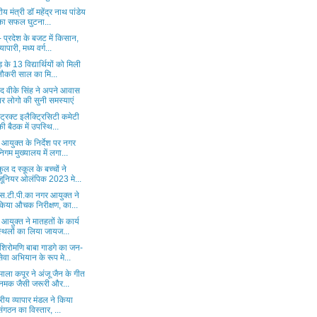
्रीय मंत्री डॉ महेंद्र नाथ पांडेय
का सफल घुटना...
- प्रदेश के बजट में किसान,
्यापारी, मध्य वर्ग...
ड़ के 13 विद्यार्थियों को मिली
नौकरी साल का मि...
सद वीके सिंह ने अपने आवास
पर लोगो की सुनी समस्याएं
ट्रिक्ट इलैक्ट्रिसिटी कमेटी
की बैठक में उपस्थि...
आयुक्त के निर्देश पर नगर
निगम मुख्यालय में लगा...
कुल द स्कूल के बच्चों ने
जूनियर ओलंपिक 2023 मे...
एस.टी.पी.का नगर आयुक्त ने
किया औचक निरीक्षण, का...
आयुक्त ने मातहतों के कार्य
स्थलों का लिया जायज...
 शिरोमणि बाबा गाडगे का जन-
सेवा अभियान के रूप मे...
ाला कपूर ने अंजू जैन के गीत
'नमक जैसी जरूरी और...
ट्रीय व्यापार मंडल ने किया
संगठन का विस्तार, ...