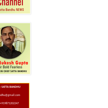
 : SATTA BANDHU
andhu@gmail.com
+919871202247