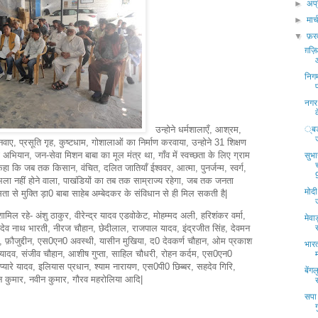
►
अप्
►
मार्
▼
फ़र
ग़ज़िआ
निगम
नगर 
उन्होने धर्मशालाएँ, आश्रम,
्बड़
वाए, प्रसूति गृह, कुष्टधाम, गोशालाओं का निर्माण करवाया, उन्होने 31 शिक्षण
ा अभियान, जन-सेवा मिशन बाबा का मूल मंत्र था, गाँव में स्वच्छता के लिए ग्राम
सुभा
हा कि जब तक किसान, वंचित, दलित जातियाँ ईश्ववर, आत्मा, पुनर्जन्म, स्वर्ग,
भला नहीं होने वाला, पाखंडियों का तब तक साम्राज्य रहेगा, जब तक जनता
मोद
ता से मुक्ति ड़ा0 बाबा साहेब अम्बेदकर के संविधान से ही मिल सकती है|
ामिल रहे- अंशु ठाकुर, वीरेन्द्र यादव एडवोकेट, मोहम्मद अली, हरिशंकर वर्मा,
मेव
देव नाथ भारती, नीरज चौहान, छेदीलाल, राजपाल यादव, इंद्रजीत सिंह, देवमन
 फ़ौजुद्दीन, एस0एन0 अवस्थी, यासीन मुखिया, द0 देवकर्ण चौहान, ओम प्रकाश
भारत
र यादव, संजीव चौहान, आशीष गुप्ता, साहिल चौधरी, रोहन कर्दम, एस0एन0
्यारे यादव, इलियास प्रधान, श्याम नारायण, एस0पी0 छिब्बर, सहदेव गिरि,
बेंग
ावन कुमार, नवीन कुमार, गौरव महरोलिया आदि|
सपा 