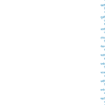
खतौ
तुर्
आशी
टोरं
नेश
फ्लॉ
पार्
भाजप
धर्म
मनो
महा