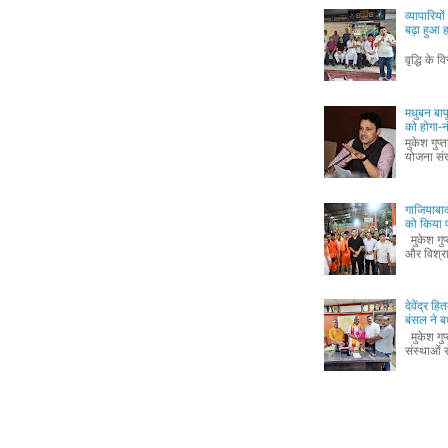
व्यापारिय
बढ़ा हुआ
मुकेश ग
वृद्धि के व
मधुबन बा
को होगा-
मुकेश गुप
योजना संख
गाजियाबाद
को किया 
मुकेश गुप
और विश्रा
देवेंद्र 
बंसल ने ब
मुकेश गुप
संस्थाओं से