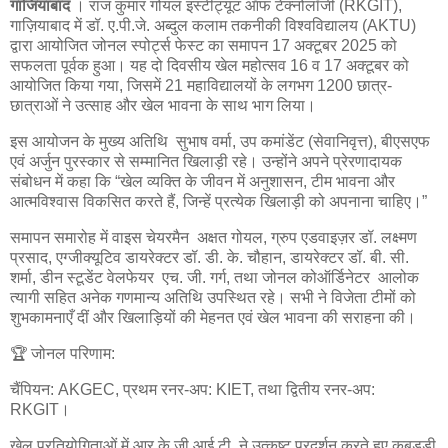
गाजियाबाद
‌। राज कुमार गोयल इंस्टीट्यूट ऑफ टेक्नोलॉजी (RKGIT),
गाज़ियाबाद में डॉ. ए.पी.जे. अब्दुल कलाम तकनीकी विश्वविद्यालय (AKTU)
द्वारा आयोजित जोनल स्पोर्ट्स फेस्ट का समापन 17 अक्टूबर 2025 को
सफलता पूर्वक हुआ। यह दो दिवसीय खेल महोत्सव 16 व 17 अक्टूबर को
आयोजित किया गया, जिसमें 21 महाविद्यालयों के लगभग 1200 छात्र-
छात्राओं ने उत्साह और खेल भावना के साथ भाग लिया।
इस आयोजन के मुख्य अतिथि सुभाष वर्मा, उप कमांडेंट (सेवानिवृत्त), बीएसएफ
एवं अर्जुन पुरस्कार से सम्मानित खिलाड़ी रहे। उन्होंने अपने प्रेरणादायक
संबोधन में कहा कि “खेल व्यक्ति के जीवन में अनुशासन, टीम भावना और
आत्मविश्वास विकसित करते हैं, जिन्हें प्रत्येक खिलाड़ी को अपनाना चाहिए।”
समापन समारोह में वाइस चेयरमैन अक्षत गोयल, ग्रुप एडवाइज़र डॉ. लक्ष्मण
प्रसाद, एग्जीक्यूटिव डायरेक्टर डॉ. डी. के. चौहान, डायरेक्टर डॉ. बी. सी.
शर्मा, डीन स्टूडेंट वेलफेयर एच. जी. गर्ग, तथा जोनल कोऑर्डिनेटर आलोक
त्यागी सहित अनेक गणमान्य अतिथि उपस्थित रहे। सभी ने विजेता टीमों को
शुभकामनाएँ दीं और खिलाड़ियों की मेहनत एवं खेल भावना की सराहना की।
🏆 जोनल परिणाम:
चैंपियन: AKGEC, प्रथम रनर-अप: KIET, तथा द्वितीय रनर-अप:
RKGIT।
खेल प्रतियोगिताओं में आर.के.जी.आई.टी. ने उत्कृष्ट प्रदर्शन करते हुए कबड्डी