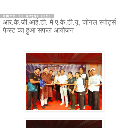
शनिवार, 18 अक्टूबर 2025
आर.के.जी.आई.टी. में ए.के.टी.यू. जोनल स्पोर्ट्स
फेस्ट का हुआ सफल आयोजन