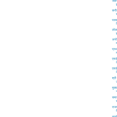
जेक
करौल
परमा
लोक
अयोध
प्रध
एसड
एसड
श्री
मुख्
समा
राज
नागर