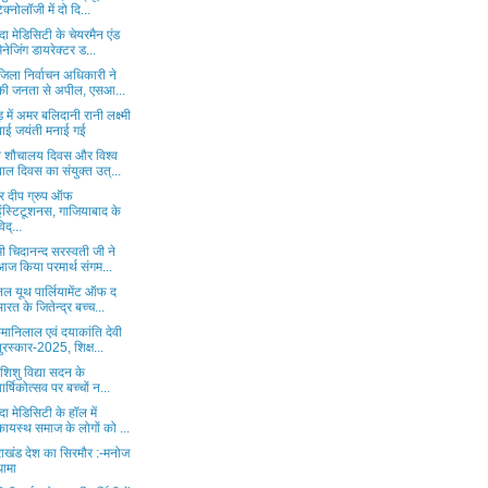
टेक्नोलॉजी में दो दि...
ा मेडिसिटी के चेयरमैन एंड
मैनेजिंग डायरेक्टर ड...
जिला निर्वाचन अधिकारी ने
की जनता से अपील, एसआ...
ड़ में अमर बलिदानी रानी लक्ष्मी
बाई जयंती मनाई गई
्व शौचालय दिवस और विश्व
बाल दिवस का संयुक्त उत्...
दर दीप ग्रुप ऑफ
इंस्टिटूशनस, गाजियाबाद के
िद्...
मी चिदानन्द सरस्वती जी ने
आज किया परमार्थ संगम...
नल यूथ पार्लियामेंट ऑफ द
भारत के जितेन्द्र बच्च...
मानिलाल एवं दयाकांति देवी
पुरस्कार-2025, शिक्ष...
ू शिशु विद्या सदन के
वार्षिकोत्सव पर बच्चों न...
ा मेडिसिटी के हॉल में
कायस्थ समाज के लोगों को ...
राखंड देश का सिरमौर :-मनोज
धामा