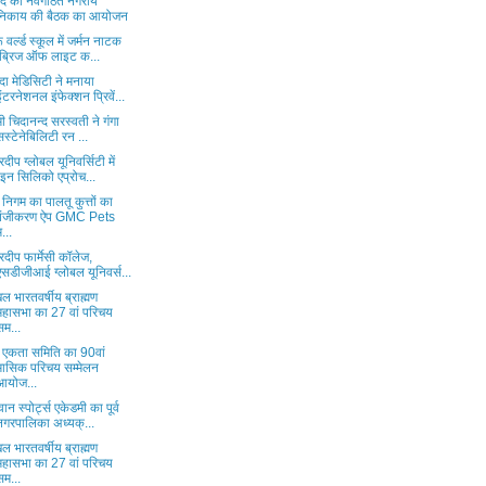
ोद की नवगठित नगरीय
निकाय की बैठक का आयोजन
ू वर्ल्ड स्कूल में जर्मन नाटक
‘ब्रिज ऑफ लाइट क...
ा मेडिसिटी ने मनाया
इंटरनेशनल इंफेक्शन प्रिवें...
मी चिदानन्द सरस्वती ने गंगा
सस्टेनेबिलिटी रन ...
दरदीप ग्लोबल यूनिवर्सिटी में
"इन सिलिको एप्रोच...
निगम का पालतू कुत्तों का
पंजीकरण ऐप GMC Pets
म...
दरदीप फार्मेसी कॉलेज,
एसडीजीआई ग्लोबल यूनिवर्स...
 भारतवर्षीय ब्राह्मण
महासभा का 27 वां परिचय
सम...
्य एकता समिति का 90वां
मासिक परिचय सम्मेलन
आयोज...
वान स्पोर्ट्स एकेडमी का पूर्व
नगरपालिका अध्यक्...
 भारतवर्षीय ब्राह्मण
महासभा का 27 वां परिचय
सम...