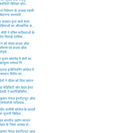
कैपेसिटी बिल्डिंग कोर...
र्थ निकेतन के अध्यक्ष स्वामी
चिदानन्द सरस्वती ...
 सरकार द्वारा चारों श्रम
संहिताओं का औपचारिक क...
ा मोदी ने वंचित बालिकाओं के
लिए सिलाई प्रशिक्ष...
िटेन की संसद हाउस ऑफ़
कॉमन्स एवं हाउस ऑफ़
ॉर्ड्स...
 पूजन समारोह में संतों का
महाकुम्भ परमार्थ नि...
रप्रस्थ इंजीनियरिंग कॉलेज में
रक्तदान शिविर का...
यों ने डीएम को दिया ज्ञापन
दा मेडिसिटी और IMA ईस्ट
दिल्ली ने मल्टीडिसिप्लि...
 कुमार गोयल इंस्टीट्यूट ऑफ
टेक्नोलॉजी गाज़ियाब...
रदीप फार्मेसी कॉलेज के छात्रों
का यूनानी चिकित...
ल भारतीय उद्योग व्यापार
मंडल के जिला अध्यक्ष सं...
 कुमार गोयल इंस्टीट्यूट आफ