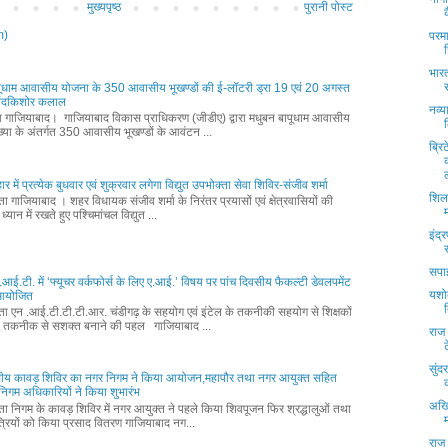
मुख्यपृष्ठ
पुरानी पोस्ट
m)
परमा
भारत
पूधाम आवासीय योजना के 350 आवासीय भूखण्डों की ई-लॉटरी ड्रा 19 एवं 20 अगस्त
नंदकिशोर कलाल
नव्य
्ता गाजियाबाद। गाजियाबाद विकास प्राधिकरण (जीडीए) द्वारा मधुबन बापूधाम आवासीय
्या के अंतर्गत 350 आवासीय भूखण्डों के आवंटन ...
ब्र
ल
ार में प्रत्येक बुधवार एवं शुक्रवार लगेगा विद्युत उपभोक्ता सेवा शिविर-संजीव शर्मा
शिला
्ता गाजियाबाद । शहर विधायक संजीव शर्मा के निरंतर प्रयासों एवं क्षेत्रवासियों की
ध्यान में रखते हुए पश्चिमांचल विद्युत ...
इंद्
सपाई
आई.टी. में ‘फ्यूचर वर्कफोर्स के लिए ए.आई.’ विषय पर पांच दिवसीय फैकल्टी डेवलपमेंट
यशो
म आयोजित
्ता एन .आई.टी.टी.टी.आर. चंडीगढ़ के सहयोग एवं इंटेल के तकनीकी सहयोग से शिक्षकों
 तकनीक से सशक्त बनाने की पहल गाजियाबाद ...
राज
सुंद
ीय कावड़ शिविर का नगर निगम ने किया आयोजन,महापौर तथा नगर आयुक्त सहित
वं निगम अधिकारियों ने किया शुभारंभ
अखि
्ता निगम के कावड़ शिविर में नगर आयुक्त ने पहले किया शिवपूजन फिर श्रद्धालुओं तथा
्रियों को किया प्रसाद वितरण गाजियाबाद नग...
राज