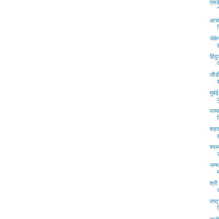
एसडी
आचार
जेके
हिंद
जीडी
मुबं
परम
शहर 
श्या
जन्म
श्री
राष्