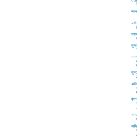
राल
नेहर
यशोद
स्वा
सुन्
नगर 
सुन्
अखिल
वैश
सांग
अखिल