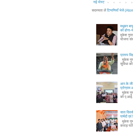
नई पोस्ट
सदस्यता लें
टिप्पणियाँ भेजें (Ato
मधुबन बा
को होगा-
मुकेश गुप
योजना संख
प्रताप विह
मुकेश गुप
सुविधा को 
आर.के.जी.
प्रोग्रा
मुकेश गुप
को ए.आई.
सात दिवस
पार्षदों ए
मुकेश गुप
कावड़ यात