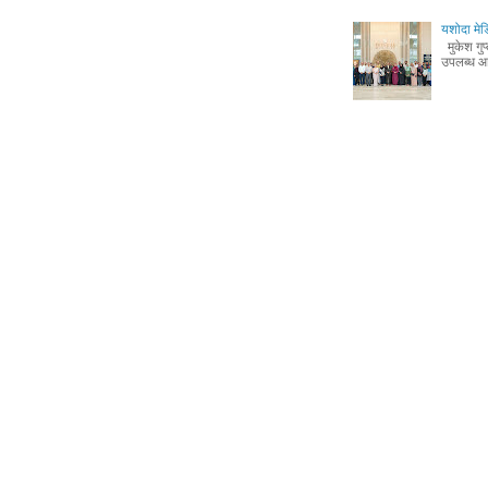
यशोदा मेड
मुकेश गुप
उपलब्ध आध