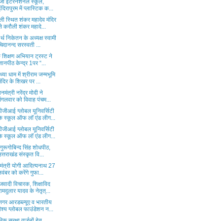
ेजी इंटरनेशनल स्कूल,
इंदिरापुरम में प्लास्टिक क...
ी स्थित शंकर महादेव मंदिर
से करौली शंकर महादे...
र्थ निकेतन के अध्यक्ष स्वामी
चिदानन्द सरस्वती ...
 शिक्षण अभियान ट्रस्ट ने
ज्ञानपीठ केन्द्र 1पर “...
्या धाम में श्रीराम जन्मभूमि
मंदिर के शिखर पर ...
ानमंत्री नरेंद्र मोदी ने
मंगलवार को विवाह पंचम...
ीजीआई ग्लोबल यूनिवर्सिटी
के स्कूल ऑफ लॉ एंड लीग...
ीजीआई ग्लोबल यूनिवर्सिटी
के स्कूल ऑफ लॉ एंड लीग...
 गुरूगोबिन्द सिंह शोधपीठ,
उत्तराखंड संस्कृत वि...
यमंत्री योगी आदित्यनाथ 27
नवंबर को करेंगे गुफा...
जवादी विचारक, शिक्षाविद
रामदुलार यादव के नेतृत्...
नगर आरडब्ल्यूए व भारतीय
वैश्य ग्लोबल फाउंडेशन न...
िक सुरक्षा वार्डनों हेतु