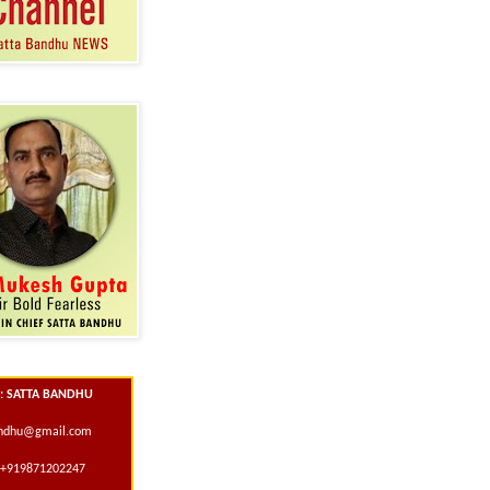
 : SATTA BANDHU
andhu@gmail.com
+919871202247