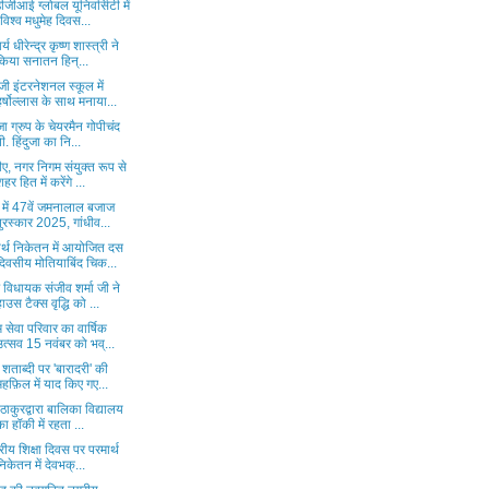
जीआई ग्लोबल यूनिवर्सिटी में
"विश्व मधुमेह दिवस...
्य धीरेन्द्र कृष्ण शास्त्री ने
किया सनातन हिन्...
जी इंटरनेशनल स्कूल में
हर्षोल्लास के साथ मनाया...
ुजा ग्रुप के चेयरमैन गोपीचंद
पी. हिंदुजा का नि...
ए, नगर निगम संयुक्त रूप से
शहर हित में करेंगे ...
ई में 47वें जमनालाल बजाज
पुरस्कार 2025, गांधीव...
ार्थ निकेतन में आयोजित दस
दिवसीय मोतियाबिंद चिक...
विधायक संजीव शर्मा जी ने
हाउस टैक्स वृद्धि को ...
म सेवा परिवार का वार्षिक
उत्सव 15 नवंबर को भव्...
 शताब्दी पर 'बारादरी' की
महफ़िल में याद किए गए...
 ठाकुरद्वारा बालिका विद्यालय
का हॉकी में रहता ...
ट्रीय शिक्षा दिवस पर परमार्थ
निकेतन में देवभक्...