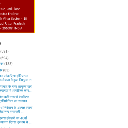
:
302, 2nd Floor
utra Enclave
h Vihar Sector – 10
ad, Uttar Pradesh
 - 201009, INDIA
व
6
(591)
5
(694)
ंबर
(133)
ंबर
(83)
नल लोकप्रिय हॉस्पिटल
मालीवाडा मे हुआ निशुल्क स...
याबाद के नगर आयुक्त द्वारा
लखनऊ में आयोजित कार...
लॉक कवि नगर में बैडमिंटन
प्रतियोगिता का समापन
र्थ निकेतन के अध्यक्ष स्वामी
चिदानन्द सरस्वती ...
ड्रन्स एकेडमी का 40वाँ
स्थापना दिवस धूमधाम से ...