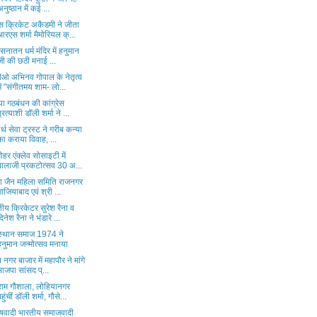
अनुष्ठान में कई ...
स क्रिकेट अकैडमी ने जीता
आरएस शर्मा मैमोरियल क्...
 सनातन धर्म मंदिर में हनुमान
जी की छठी मनाई ...
ीओ अभिनव गोपाल के नेतृत्व
में "संगीतमय शाम- लो...
या गठबंधन की कांग्रेस
प्रत्याशी डॉली शर्मा ने ...
र्थ सेवा ट्रस्ट ने गरीब कन्या
का कराया विवाह, ...
ोहर एंक्लेव सोसाइटी में
बालाजी प्रकटोत्सव 30 अ...
्ञा जैन महिला समिति राजनगर
गाजियाबाद एवं श्री ...
ीय क्रिकेटर सुरेश रैना व
दिनेश रैना ने भंडारे ...
स्थान समाज 1974 ने
हनुमान जन्मोत्सव मनाया
ब नगर बाजार में महापौर ने मांगे
भाजपा सांसद प्...
ीराम गौशाला, लोहियानगर
पहुंचीं डॉली शर्मा, गौसे...
ाषवादी भारतीय समाजवादी