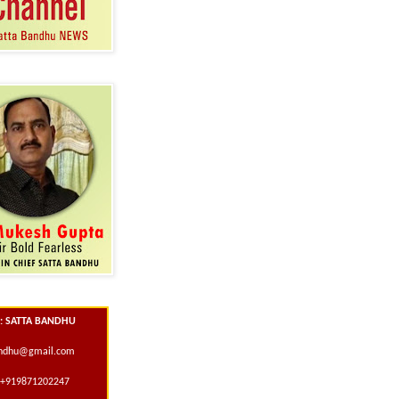
 : SATTA BANDHU
andhu@gmail.com
+919871202247