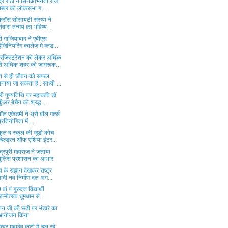
्द्र राठी ने सिनेअभिनेता राज
बब्बर को लोकसभा ग...
क्रॉस सोसायटी संस्था ने
संवारा तन्मय का भविष्य...
ी गाजियाबाद ने एबीएस
इंजिनियरिंग कालेज मे ब्लड...
 रजिस्ट्रेशन को लेकर अधिक
से अधिक शहर को जागरूक...
ति से ही जीवन को सफल
बनाया जा सकता है : साध्वी ...
री पुण्यतिथि पर महाकवि डॉ
कुँअर बेचैन को श्रद्ध...
पॉल एकेडमी ने थ्रो बॉल गर्ल्स
प्रतियोगिता में ...
ूकुल द स्कूल की जूडो कोच
चिल्ड्रन ऑफ एशिया इंटर...
्द्रपुरी महाराज ने जताया
पुलिस प्रशासन का आभार
व के रुझान देखकर राष्ट्र
वादी नव निर्माण दल अग...
ां पं.गुरुदत्त विद्यार्थी
जन्मोत्सव धूमधाम से...
ान जी की छठी पर भंडारे का
आयोजन किया
धेश्वर महादेव कुटी में चल रहे