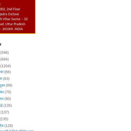
:
302, 2nd Floor
utra Enclave
h Vihar Sector – 10
ad, Uttar Pradesh
 - 201009, INDIA
व
6
(596)
5
(694)
4
(1204)
ंबर
(66)
ंबर
(63)
टूबर
(89)
ंबर
(70)
स्त
(90)
लाई
(135)
न
(137)
(135)
रैल
(128)