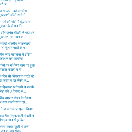
टीम को दी नई पहचान,
अभिय...
या गठबंधन की कांग्रेस
प्रत्याशी डॉली शर्मा ने ...
 गर्ग को गांवों में धुंआधार
प्रचार के दौरान मि...
ी और जयंत चौधरी ने गठबंधन
प्रत्याशी सागंवान के ...
ाषवादी भारतीय समाजवादी
पार्टी सुभाष पार्टी के प...
ट्रीय जाट महासभा ने इंडिया
गठबंधन की कांग्रेस ...
वमी पर माँ वैष्णो धाम पर हुआ
विशाल भंडारा व मा...
के दिन भी ऑपरेशन करते रहे
डॉ असद व डॉ सैफ़ी ,म...
 क्रिकेट अकैडमी ने स्पार्क
मिंडा को 8 विकेट से...
ट्रीय व्यापार मंडल के जिला
अध्यक्ष बालकिशन गुप...
ों में जाकर कन्या पूजन किया
ंचक मैच में एनएसजी मोरटी ने
यंग एयरसन गौड़ क्रि...
धेश्वर महादेव कुटी में कन्या
पूजन के बाद भंडार...