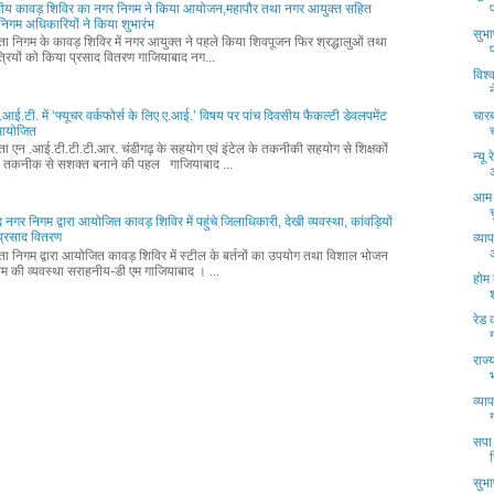
ीय कावड़ शिविर का नगर निगम ने किया आयोजन,महापौर तथा नगर आयुक्त सहित
वं निगम अधिकारियों ने किया शुभारंभ
सुभ
्ता निगम के कावड़ शिविर में नगर आयुक्त ने पहले किया शिवपूजन फिर श्रद्धालुओं तथा
्रियों को किया प्रसाद वितरण गाजियाबाद नग...
विश्
आई.टी. में ‘फ्यूचर वर्कफोर्स के लिए ए.आई.’ विषय पर पांच दिवसीय फैकल्टी डेवलपमेंट
चारब
म आयोजित
्ता एन .आई.टी.टी.टी.आर. चंडीगढ़ के सहयोग एवं इंटेल के तकनीकी सहयोग से शिक्षकों
न्यू
 तकनीक से सशक्त बनाने की पहल गाजियाबाद ...
आम 
 नगर निगम द्वारा आयोजित कावड़ शिविर में पहुंचे जिलाधिकारी, देखी व्यवस्था, कांवड़ियों
प्रसाद वितरण
व्या
्ता निगम द्वारा आयोजित कावड़ शिविर में स्टील के बर्तनों का उपयोग तथा विशाल भोजन
म की व्यवस्था सराहनीय-डी एम गाजियाबाद । ...
होम 
रेड
राज्
व्या
सपा 
सुभ