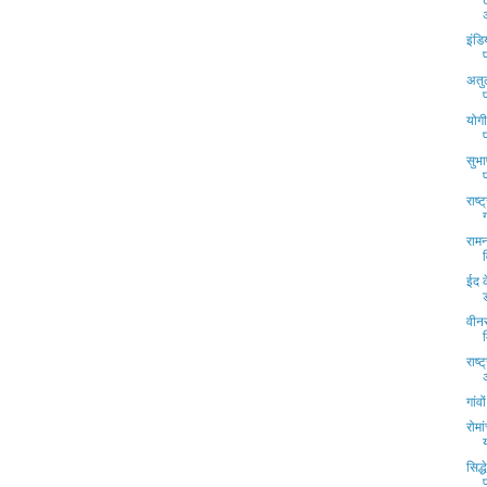
इंडि
अतुल
योग
सुभ
राष्
रामन
ईद 
वीनस
राष्
गांव
रोमा
सिद्