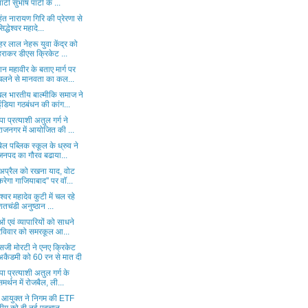
पार्टी सुभाष पार्टी के ...
हंत नारायण गिरि की प्रेरणा से
सिद्धेश्वर महादे...
र लाल नेहरू युवा केंद्र को
हराकर डीएस क्रिकेट ...
न महावीर के बताए मार्ग पर
चलने से मानवता का कल...
ल भारतीय बाल्मीकि समाज ने
इंडिया गठबंधन की कांग...
ा प्रत्याशी अतुल गर्ग ने
राजनगर में आयोजित की ...
ेल पब्लिक स्कूल के ध्रुव ने
जनपद का गौरव बढाया...
अप्रैल को रखना याद, वोट
करेगा गाजियाबाद'' पर वॉ...
धेश्वर महादेव कुटी में चल रहे
शतचंडी अनुष्ठान ...
ओं एवं व्यापारियों को साधने
रविवार को समरकूल आ...
सजी मोरटी ने एनए क्रिकेट
अकैडमी को 60 रन से मात दी
ा प्रत्याशी अतुल गर्ग के
समर्थन में रोजबैल, ली...
 आयुक्त ने निगम की ETF