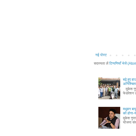
नई पोस्ट
सदस्यता लें
टिप्पणियाँ भेजें (Ato
बढ़े हुए ह
अनिश्चितक
मुकेश गुप्
फेडरेशन उ
मधुबन बा
को होगा-
मुकेश गुप
योजना संख