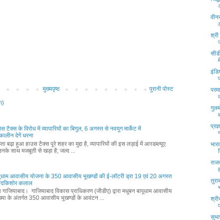
वीन
श्री
सीड
इंडि
मुख्यपृष्ठ
पुरानी पोस्ट
परमा
m)
गुलम
प्रज
ाउस टैक्स के विरोध में व्यापारियों का बिगुल, 6 अगस्त से नवयुग मार्केट में
ालीन देगें धरना
ता बढ़ा हुआ हाउस टैक्स पूरे शहर का मुद्दा है, व्यापारियों की इस लड़ाई में आरडब्ल्यूए
भारत
नके साथ मजबूती से खड़ा है; जल्द ...
राज
पूधाम आवासीय योजना के 350 आवासीय भूखण्डों की ई-लॉटरी ड्रा 19 एवं 20 अगस्त
तुरा
नंदकिशोर कलाल
्ता गाजियाबाद। गाजियाबाद विकास प्राधिकरण (जीडीए) द्वारा मधुबन बापूधाम आवासीय
्या के अंतर्गत 350 आवासीय भूखण्डों के आवंटन ...
श्र
सुभ