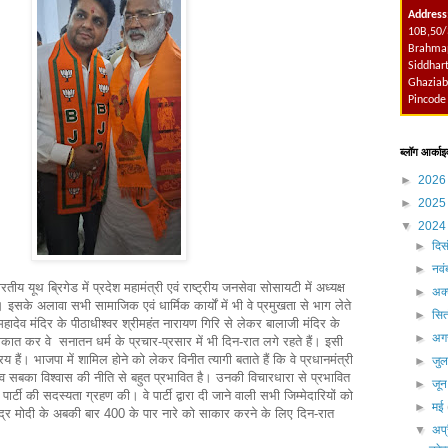
Address
10B,50/
Brahmap
Siddhart
Ghaziab
Pincode
ब्लॉग आर्काइ
►
202
►
202
▼
202
►
दिस
►
नव
तीय यूथ ब्रिगेड में प्रदेश महामंत्री एवं राष्ट्रीय जनसेवा सोसायटी में अध्यक्ष
►
अक्
हैं। इसके अलावा सभी सामाजिक एवं धार्मिक कार्यों में भी वे प्रमुखता से भाग लेते
►
सित
महादेव मंदिर के पीठाधीश्वर श्रीमहंत नारायण गिरि से लेकर बालाजी मंदिर के
►
अग
ाकात कर वे सनातन धर्म के प्रचार-प्रसार में भी दिन-रात लगे रहते हैं। इसी
 हैं। भाजपा में शामिल होने को लेकर विनीत त्यागी बताते हैं कि वे प्रधानमंत्री
►
जु
बका विश्वास की नीति से बहुत प्रभावित है। उनकी विचारधारा से प्रभावित
►
जू
ार्टी की सदस्यता ग्रहण की। वे पार्टी द्वारा दी जाने वाली सभी जिम्मेदारियों को
►
मई
 नरेंद्र मोदी के अबकी बार 400 के पार नारे को साकार करने के लिए दिन-रात
▼
अप्