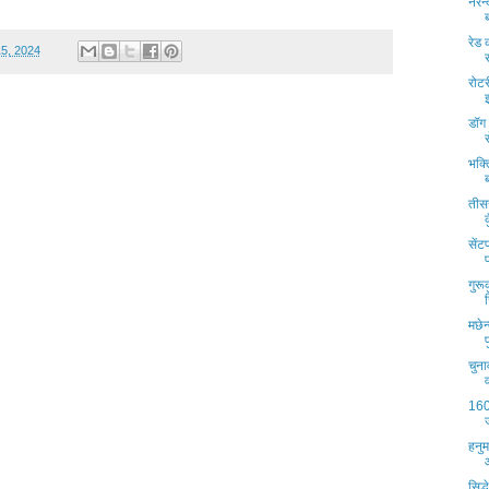
नरेन
रेड 
15, 2024
रोटर
डॉग
भक्
तीस
सेंट
गुर
मछेन
चुना
160 व
हनुम
सिद्