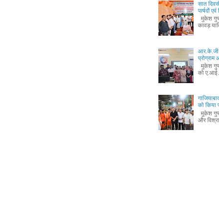
सात दिवस
पार्षदों ए
मुकेश गुप
कावड़ यात
आर.के.जी.
प्रोग्रा
मुकेश गुप
को ए.आई.
गाजियाबाद
को किया 
मुकेश गुप
और विश्रा