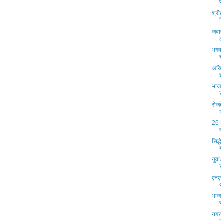
श्री
जवाह
भगवा
अखि
भाजप
रोजब
26 
सिद्
युवा
एनए
भाजप
नगर