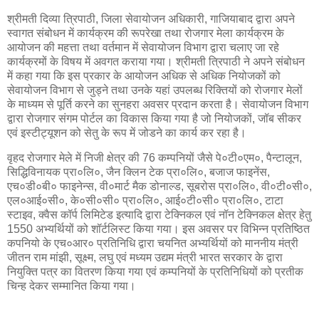
श्रीमती दिव्या त्रिपाठी, जिला सेवायोजन अधिकारी, गाजियाबाद द्वारा अपने
स्वागत संबोधन में कार्यक्रम की रूपरेखा तथा रोजगार मेला कार्यक्रम के
आयोजन की महत्ता तथा वर्तमान में सेवायोजन विभाग द्वारा चलाए जा रहे
कार्यक्रमों के विषय में अवगत कराया गया। श्रीमती त्रिपाठी ने अपने संबोधन
में कहा गया कि इस प्रकार के आयोजन अधिक से अधिक नियोजकों को
सेवायोजन विभाग से जुड्ने तथा उनके यहां उपलब्ध रिक्तियों को रोजगार मेलों
के माध्यम से पूर्ति करने का सुनहरा अवसर प्रदान करता है। सेवायोजन विभाग
द्वारा रोजगार संगम पोर्टल का विकास किया गया है जो नियोजकों, जॉब सीकर
एवं इस्टीट्यूशन को सेतु के रूप में जोडने का कार्य कर रहा है।
वृहद रोजगार मेले में निजी क्षेत्र की 76 कम्पनियों जैसे पे०टी०एम०, पैन्टालून,
सिद्धिविनायक प्रा०लि०, जैन क्लिन टेक प्रा०लि०, बजाज फाइनेंस,
एच०डी०बी० फाइनेन्स, वी०मार्ट मैक डोनाल्ड, सूबरोस प्रा०लि०, वी०टी०सी०,
एल०आई०सी०, के०सी०सी० प्रा०लि०, आई०टी०सी० प्रा०लि०, टाटा
स्टाइव, क्वैस कॉर्प लिमिटेड इत्यादि द्वारा टेक्निकल एवं नॉन टेक्निकल क्षेत्र हेतु
1550 अभ्यर्थियों को शॉर्टलिस्ट किया गया। इस अवसर पर विभिन्न प्रतिष्ठित
कपनियो के एच०आर० प्रतिनिधि द्वारा चयनित अभ्यर्थियों को माननीय मंत्री
जीतन राम मांझी, सूक्ष्म, लघु एवं मध्यम उद्यम मंत्री भारत सरकार के द्वारा
नियुक्ति पत्र का वितरण किया गया एवं कम्पनियों के प्रतिनिधियों को प्रतीक
चिन्ह देकर सम्मानित किया गया।