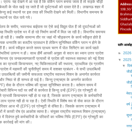
 प्रायः यह देखने में आ रहा है कि वर्किंग प्लान बनाया जाता है तो सड़के चौड़ी
Address
बिजली के पोल खड़े रह जाते हैं जो दुर्घटनाओं को दावत देते है। लखनऊ शहर में
10B,50/
ैं किन्तु कई स्थानों पर इस तरह की स्थिति देखने को मिली। विभागीय समन्वय के
Brahmap
थानों पर पोल पाये गये।
Siddhart
Ghaziab
ालय के समीप, भवरनाथ बाईपास पर ऐसे कई विद्युत पोल हैं जो दुघर्टनाओं को
Pincode
ह स्थिति प्रदेश भर में हो रहे निर्माण कार्यों में मिल जा रही है। विभागीय समन्वय
्न हो रही है। जबकि सामान्य तौर पर जहां भी चौड़करण के कार्य स्वीकृत होते है
्यक धनराशि का बजटीय प्रावधान है लेकिन सुनिश्चित वर्किंग प्लान न होने के
ब्लॉग आर्काइ
हीं हैं। कार्य स्वीकृत करते समय प्रथम चरण में पोल सिफ्टिंग का कार्य पहले
ितियां उत्पन्न न हों। साथ हीमैं आपकी अनुज्ञा से सदन का ध्यान उत्तर प्रदेश
►
202
में निरन्तर एंव जनकल्याणकारी प्रयासों से प्रदेश की स्वास्थ्य व्यवस्था को नई दिशा
▼
202
ा का प्रभावी कियान्वयन, नए चिकित्सालयों की स्थपना, प्राथमिक एंव ग्रामीण
▼
दिस
व प्रदेश में महामरी की चुनौतीपूर्ण समय में सशक्त प्रबंधन - ये सभी उपलब्धियों
जीडी
इन उपलब्धियों की जमीनी सफलता राष्ट्रीय स्वास्थ्य मिशन के अन्तर्गत कार्यरत
 और निष्ठा से ही सम्भव हो पाई है। किन्तु एनएचएम के अन्तर्गत कार्यरत
जीड
PF) सेवा के दौरान भविष्य की सुरक्षा सुनिश्चित करता है। वर्तमान समय में
िभिन्न पदों पर वर्षों से कार्यरत है किन्तु उन्हें (EPF) एंव ग्रेच्युटी से
मेवा
से प्रभावी कियान्वयन नहीं हो पा रहा है, जिसके कारण एनएचएम के कर्मचारियों
ाभ प्राप्त नही हो पा रहा है। ऐसी स्थिति में विशेष रूप से सेवा काल के दौरान
वर्
े परिवार आज भी (EPF) एवं ग्रेच्युटी से वंचित है। जिसके कारण एनएचएम में
ों में काफी रोष एंव आकोश व्याप्त है। संयुक्त राष्ट्रीय स्वास्थ्य मिशन (एनएचएम)
सुभा
ाग में दिवंगत हुये कर्मचारियों के परिवारों का भविष्य निधि (EPF) एंव ग्रेच्युटी का
क कार्रवाई की मांग की।
नगर