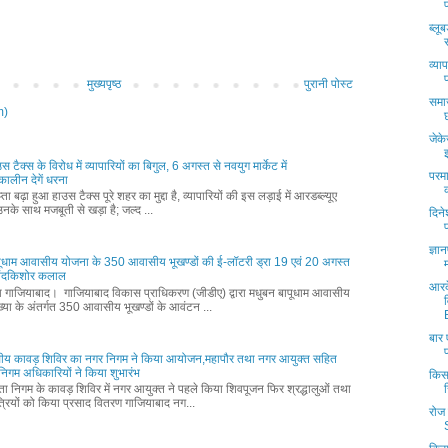
ब्लू
व्या
मुख्यपृष्ठ
पुरानी पोस्ट
समाज
m)
जेक
ाउस टैक्स के विरोध में व्यापारियों का बिगुल, 6 अगस्त से नवयुग मार्केट में
परमा
ालीन देगें धरना
ता बढ़ा हुआ हाउस टैक्स पूरे शहर का मुद्दा है, व्यापारियों की इस लड़ाई में आरडब्ल्यूए
नके साथ मजबूती से खड़ा है; जल्द ...
दिन
ज्ञा
पूधाम आवासीय योजना के 350 आवासीय भूखण्डों की ई-लॉटरी ड्रा 19 एवं 20 अगस्त
नंदकिशोर कलाल
आरक
्ता गाजियाबाद। गाजियाबाद विकास प्राधिकरण (जीडीए) द्वारा मधुबन बापूधाम आवासीय
्या के अंतर्गत 350 आवासीय भूखण्डों के आवंटन ...
बार 
ीय कावड़ शिविर का नगर निगम ने किया आयोजन,महापौर तथा नगर आयुक्त सहित
वं निगम अधिकारियों ने किया शुभारंभ
किस
्ता निगम के कावड़ शिविर में नगर आयुक्त ने पहले किया शिवपूजन फिर श्रद्धालुओं तथा
्रियों को किया प्रसाद वितरण गाजियाबाद नग...
रोज 