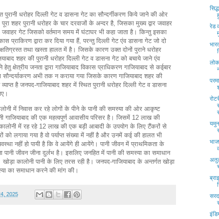
सिद्
त पुरानी धरोहर दिल्ली गेट व डासना गेट का सौन्दर्गीकरण किये जाने की ओर
 पूरा शहर पुरानी धरोहर के चार दरवाजों के अन्दर है, जिसका मुख्य द्वार जवाहर
रेड 
। जवाहर गेट जिसको वर्तमान समय में घंटाघर भी कहा जाता है। किन्तु इसका
ास प्राकिरण द्वारा कर दिया गया हैं, परन्तु दिल्ली गेट एंव डासना गेट जो दो
भारत
फी क्षतिग्रस्त तथा खस्ता हालत में है। जिसके कारण उक्त दोनों पुराने धरोहर
ियाबाद शहर की पुरानी धरोहर दिल्ली गेट व डासना गेट को बचाये जाने एंव
लोक
 हेतु क्षेत्रीय जनता द्वारा गाजियाबाद विकास प्राधिकरण गाजियाबाद से कईबार
का सौन्दर्याकरण अभी तक न कराया गया जिसके कारण गाजियाबाद शहर की
परमा
्याप्त है जनपद-गाजियाबाद शहर में स्थित पुरानी धरोहर दिल्ली गेट व डासना
जाए।
रोट
ोनी में निवास कर रहे लोगों के पीने के पानी की समस्या की ओर आकृष्ट
ोनी गाजियाबाद की एक महत्वपूर्ण आवासीय परिसर है। जिसमें 12 लाख की
यमुन
लोनी में रह रहे 12 लाख की एक बड़ी आबादी के उपयोग के लिए टैंकरों से
ों को लगाया गया है वो पर्याप्त संख्या में नहीं है और उनमें कई की हालत भी
भाजप
यवस्था नहीं हो पायी है कि वे आयेंगे ही आयेंगे। पानी जीवन में प्राथमिकता के
ा पानी जीवन जीना दुर्लभ है। इसलिए जनहित में पानी की समस्या का समाधान
अतुल
खोड़ा कालोनी पानी के लिए तरस रही है। जनपद-गाजियाबाद के अन्तर्गत खोड़ा
मस्या का समाधान करने की मांग की।
ब्रा
24, 2025
सरदा
इंड