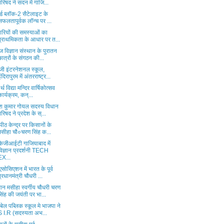
परिषद ने सदन में गाजि...
बर्ड ब्लॉक-2 सैटेलाइट के
सफलतापूर्वक लॉन्च पर ...
पारियों की समस्याओं का
प्राथमिकता के आधार पर त...
 विज्ञान संस्थान के पुरातन
छात्रों के संगठन की...
ेजी इंटरनेशनल स्कूल,
इंदिरापुरम में अंतरराष्ट्र...
र्थ विद्या मन्दिर वार्षिकोत्सव
कार्यक्रम, कन्...
ेश कुमार गोयल सदस्य विधान
परिषद ने प्रदेश के स्...
नपीठ केन्द्र पर किसानों के
मसीहा चौ०चरण सिंह क...
ेजीआईटी गाजियाबाद में
विज्ञान प्रदर्शनी TECH
EX...
एसोसिएशन में भारत के पूर्व
प्रधानमंत्री चौधरी ...
ान मसीहा स्वर्गीय चौधरी चरण
सिंह की जयंती पर भा...
बेल पब्लिक स्कूल मे भाजपा ने
S I.R (सदस्यता अभ...