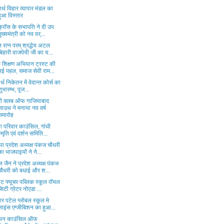
धार्थ विहार व्यापार मंडल का
हुआ विस्तार
क्रॉस के सभापति ने दी उप
मुख्यमंत्री को नव वर्...
 रत्न परम् श्रद्धेय अटल
बिहारी वाजपेयी जी का य...
 शिक्षण अभियान ट्रस्ट की
नई पहल, समाज सेवी राम...
र्थ निकेतन में वेदान्त कोर्स का
शुभारम्भ, पूज...
री क्लब ऑफ गाजियाबाद
साउथ ने मनाया नव वर्ष
समारोह
ा परिवार काउंसिल, गांधी
स्मृति एवं दर्शन समिति...
ा प्रदेश अध्यक्ष पंकज चौधरी
का भाजपाइयों ने ने...
 जैन ने प्रदेश अध्यक्ष पंकज
चौधरी को बधाई और श...
इट फ्यूचर पब्लिक स्कूल रॉयल
सिटी ग्रेटर नोएडा ...
र पटेल ग्लोबल स्कूल मे
साइंस एग्जीबिशन का हुआ...
ियन काउंसिल ऑफ