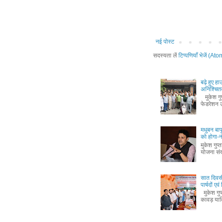
नई पोस्ट
सदस्यता लें
टिप्पणियाँ भेजें (Ato
बढ़े हुए ह
अनिश्चितक
मुकेश गुप्
फेडरेशन उ
मधुबन बा
को होगा-
मुकेश गुप
योजना संख
सात दिवस
पार्षदों ए
मुकेश गुप
कावड़ यात