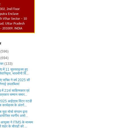
:
302, 2nd Floor
utra Enclave
h Vihar Sector – 10
ad, Uttar Pradesh
 - 201009, INDIA
व
6
(596)
5
(694)
ंबर
(133)
ए में 11 सुपरवाइजर हुए
सेवानिवृत्त, भावभीनी वि...
ीए सचिव ने वर्ष 2025 की
गिनाई उपलब्धियां
ड़ में 21वां साहित्यकार एवं
पत्रकार सम्मान समार...
ष 2025 आईएएस विंटर स्टडी
के कार्यक्रम के अंतर्ग...
ष युवा मोर्चा संगठन द्वारा
आयोजित स्वर्गीय अशो...
 आयुक्त ने ITMS के माध्यम
से शहर के चौराहों को ...