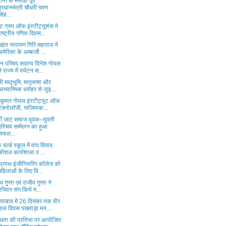
नों के मसीहा पूर्व
प्रधानमंत्री चौधरी चरण
सिंह...
 ग्रुप ऑफ इंस्टीट्यूशंस मे
राष्ट्रीय गणित दिवस...
महंत नारायण गिरि महाराज ने
अमेरिका के अम्बाजी ...
ान परिषद सदस्य दिनेश गोयल
ने राज्य में पर्यटन स...
 मातृभूमि, मातृभाषा और
आध्यात्मिक धरोहर से जुड़...
 कुमार गोयल इंस्टीट्यूट ऑफ
टेक्नोलॉजी, गाजियाबा...
ाँ जाट समाज युवक–युवती
परिचय सम्मेलन का हुआ
सफल...
ू वर्ल्ड स्कूल में वाद विवाद
कौशल कार्यशाला व ...
रप्रस्थ इंजीनियरिंग कॉलेज को
महिलाओं के लिए वि...
व गुप्ता एवं राजीव गुप्ता ने
परिवार संग किये म...
याबाद में 26 दिसंबर तक वीर
बाल दिवस पखवाड़ा मन...
िधता की प्रतिभा पर आयोजित