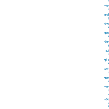
सीए
वर्ल
विश्
ब्रा
जेक
16वे
पूर्
आई 
परमा
समाज
ओमान