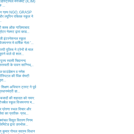
इंडस्ट्रियल मैनेजमेंट (ICIM)
े ...
यन ग्रुप NGO, GRASP
और ल्यूपिन पब्लिक स्कूल ने
..
री क्लब ऑफ़ गाज़ियाबाद
ग्रेटर नेक्स्ट द्वारा ब्लड...
ेजी इंटरनेशनल स्कूल
विजयनगर मे वार्षिक नेला '...
पी पुलिस ने ट्रेनों से माल
चुराने वाले दो शात...
पूज्य स्वामी चिदानन्द
सरस्वती के पावन सान्निध्...
ाज फाउंडेशन व गणेश
हॉस्पिटल की पिंक सेफ्टी
्रा...
शिक्षण अभियान ट्रस्ट ने पूर्व
प्रधानमंत्री डा...
िबजादों की शहादत को नमन:
रोजबैल स्कूल विजयनगर म...
ट्र प्रेरणा स्थल विचार और
सेवा का प्रतीकः प्रध...
िमांचल विद्युत वितरण निगम
लिमिटेड द्वारा उपभोक...
ेश कुमार गोयल सदस्य विधान