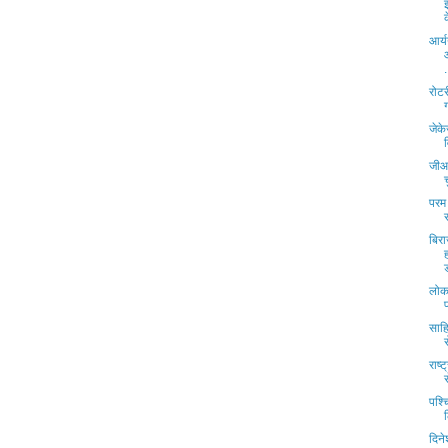
क
आर्
.
रोट
जेक
जीआर
परम 
बिर
ड
लोक 
साह
राष्
पश्च
दिन