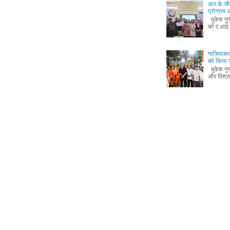
आर.के.जी.
प्रोग्रा
मुकेश गुप
को ए.आई.
गाजियाबाद
को किया 
मुकेश गुप
और विश्रा