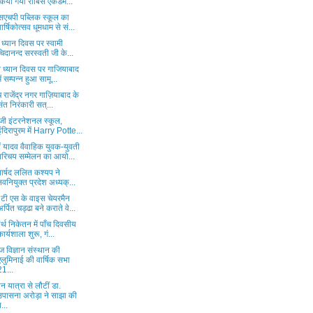
किया गया रॉबिंस एकेडम...
सएचपी पब्लिक स्कूल का
वार्षिकोत्सव धूमधाम से सं...
्ड ध्यान दिवस पर स्वामी
चिदानन्द सरस्वती जी के...
व ध्यान दिवस पर गाजियाबाद
में सम्पन्न हुआ सामू...
ंच राजेंद्र नगर गाज़ियाबाद के
संत निरंकारी सत्...
ेजी इंटरनेशनल स्कूल,
इंदिरापुरम में Harry Potte...
ं यादव वैवाहिक युवक-युवती
परिचय सम्मेलन का आयो...
व पार्षद ललित कश्यप ने
नवनियुक्त प्रदेश अध्यक्...
टी एस के वाइस चेयरमैन
अर्पित चड्ढा बने कराते वे...
र्थ निकेतन में पाँच दिवसीय
कार्यशाला शुरू, गं...
 विज्ञान संस्थान की
एलुमिनाई की वार्षिक सभा
21...
 यात्रा से लौटीं डा.
उपासना अरोड़ा ने साझा की
ब...