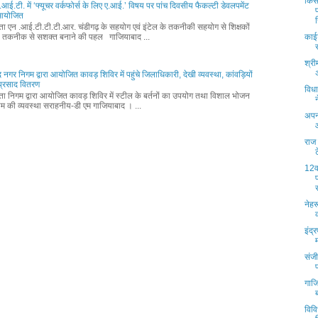
किसा
आई.टी. में ‘फ्यूचर वर्कफोर्स के लिए ए.आई.’ विषय पर पांच दिवसीय फैकल्टी डेवलपमेंट
म आयोजित
्ता एन .आई.टी.टी.टी.आर. चंडीगढ़ के सहयोग एवं इंटेल के तकनीकी सहयोग से शिक्षकों
 तकनीक से सशक्त बनाने की पहल गाजियाबाद ...
काईट
श्री
 नगर निगम द्वारा आयोजित कावड़ शिविर में पहुंचे जिलाधिकारी, देखी व्यवस्था, कांवड़ियों
प्रसाद वितरण
विध
्ता निगम द्वारा आयोजित कावड़ शिविर में स्टील के बर्तनों का उपयोग तथा विशाल भोजन
म की व्यवस्था सराहनीय-डी एम गाजियाबाद । ...
अपनी
राज
12व
नेहर
इंद्
संजी
गाजि
विव