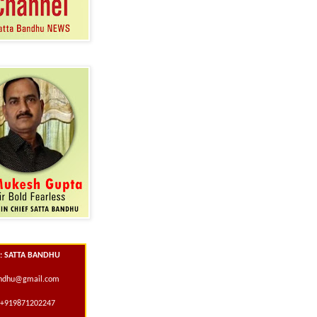
 : SATTA BANDHU
andhu@gmail.com
+919871202247